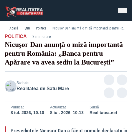
Acasă
Știri
Politica
Nicușor Dan anunță o miză importantă pentru România: „Banca pentru Apărare va avea sediu la București”
·
POLITICA
8 min citire
Nicușor Dan anunță o miză importantă
pentru România: „Banca pentru
Apărare va avea sediu la București”
Scris de
Realitatea de Satu Mare
Publicat
Actualizat
Sursă
8 iul. 2026, 10:10
8 iul. 2026, 10:13
Realitatea.net
Președintele Nicușor Dan a făcut primele declarații în