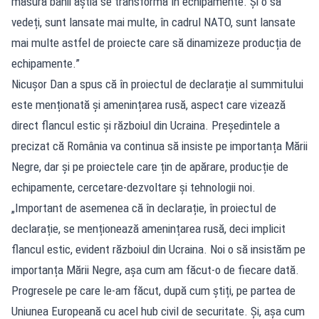
măsură banii ăștia se transformă în echipamente. Și o să
vedeți, sunt lansate mai multe, în cadrul NATO, sunt lansate
mai multe astfel de proiecte care să dinamizeze producția de
echipamente.”
Nicușor Dan a spus că în proiectul de declarație al summitului
este menționată și amenințarea rusă, aspect care vizează
direct flancul estic și războiul din Ucraina. Președintele a
precizat că România va continua să insiste pe importanța Mării
Negre, dar și pe proiectele care țin de apărare, producție de
echipamente, cercetare-dezvoltare și tehnologii noi.
„Important de asemenea că în declarație, în proiectul de
declarație, se menționează amenințarea rusă, deci implicit
flancul estic, evident războiul din Ucraina. Noi o să insistăm pe
importanța Mării Negre, așa cum am făcut-o de fiecare dată.
Progresele pe care le-am făcut, după cum știți, pe partea de
Uniunea Europeană cu acel hub civil de securitate. Și, așa cum