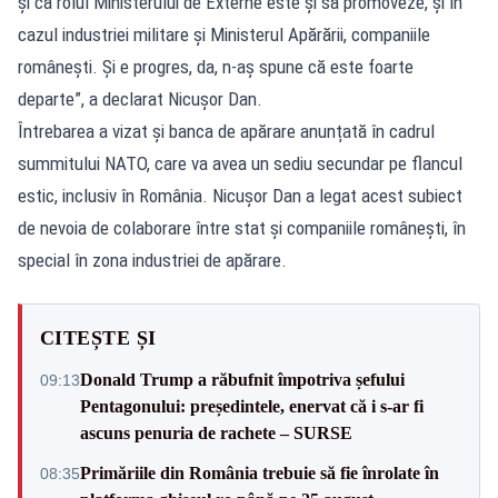
și că rolul Ministerului de Externe este și să promoveze, și în
cazul industriei militare și Ministerul Apărării, companiile
românești. Și e progres, da, n-aș spune că este foarte
departe”, a declarat Nicușor Dan.
Întrebarea a vizat și banca de apărare anunțată în cadrul
summitului NATO, care va avea un sediu secundar pe flancul
estic, inclusiv în România. Nicușor Dan a legat acest subiect
de nevoia de colaborare între stat și companiile românești, în
special în zona industriei de apărare.
CITEȘTE ȘI
Donald Trump a răbufnit împotriva șefului
09:13
Pentagonului: președintele, enervat că i s-ar fi
ascuns penuria de rachete – SURSE
Primăriile din România trebuie să fie înrolate în
08:35