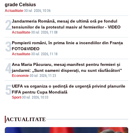
grade Celsius
Actualitate
·
30 iul. 2026, 10:36
2
Jandarmeria Română, mesaj de ultimă oră pe fondul
tensiunilor de la protestul masiv al fermierilor - VIDEO
Actualitate
-
30 iul. 2026, 11:08
3
Pompierii români, în prima linie a incendiilor din Franța
FOTO&VIDEO
Actualitate
-
30 iul. 2026, 11:18
4
Ana Maria Păcuraru, mesaj-manifest pentru fermieri și
jandarmi: „Sunt oameni disperați, nu sunt răufăcători”
Economie
-
30 iul. 2026, 11:23
5
UEFA va organiza o şedinţă de urgenţă privind planurile
FIFA pentru Cupa Mondială
Sport
-
30 iul. 2026, 10:33
ACTUALITATE