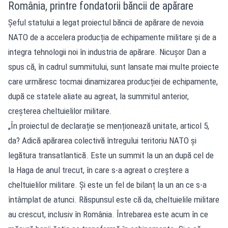
România, printre fondatorii băncii de apărare
Șeful statului a legat proiectul băncii de apărare de nevoia
NATO de a accelera producția de echipamente militare și de a
integra tehnologii noi în industria de apărare. Nicușor Dan a
spus că, în cadrul summitului, sunt lansate mai multe proiecte
care urmăresc tocmai dinamizarea producției de echipamente,
după ce statele aliate au agreat, la summitul anterior,
creșterea cheltuielilor militare.
„În proiectul de declarație se menționează unitate, articol 5,
da? Adică apărarea colectivă întregului teritoriu NATO și
legătura transatlantică. Este un summit la un an după cel de
la Haga de anul trecut, în care s-a agreat o creștere a
cheltuielilor militare. Și este un fel de bilanț la un an ce s-a
întâmplat de atunci. Răspunsul este că da, cheltuielile militare
au crescut, inclusiv în România. Întrebarea este acum în ce