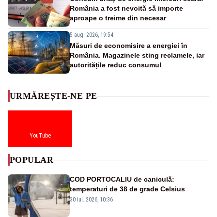
România a fost nevoită să importe
aproape o treime din necesar
5 aug. 2026, 19:54
Măsuri de economisire a energiei în
România. Magazinele sting reclamele, iar
autoritățile reduc consumul
URMĂREȘTE-NE PE
YouTube
POPULAR
COD PORTOCALIU de caniculă:
temperaturi de 38 de grade Celsius
30 iul. 2026, 10:36