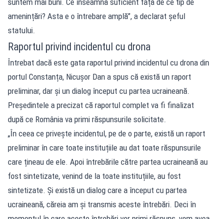
suntem mai buni. Ce înseamnă suficient față de ce tip de
amenințări? Asta e o întrebare amplă”, a declarat șeful
statului.
Raportul privind incidentul cu drona
Întrebat dacă este gata raportul privind incidentul cu drona din
portul Constanța, Nicușor Dan a spus că există un raport
preliminar, dar și un dialog început cu partea ucraineană.
Președintele a precizat că raportul complet va fi finalizat
după ce România va primi răspunsurile solicitate.
„În ceea ce privește incidentul, pe de o parte, există un raport
preliminar în care toate instituțiile au dat toate răspunsurile
care țineau de ele. Apoi întrebările către partea ucraineană au
fost sintetizate, venind de la toate instituțiile, au fost
sintetizate. Și există un dialog care a început cu partea
ucraineană, căreia am și transmis aceste întrebări. Deci în
momentul în care aceste întrebări vor primi răspuns, vom avea