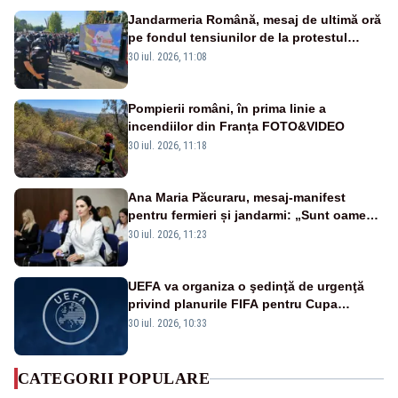
Jandarmeria Română, mesaj de ultimă oră
pe fondul tensiunilor de la protestul
masiv al fermierilor - VIDEO
30 iul. 2026, 11:08
Pompierii români, în prima linie a
incendiilor din Franța FOTO&VIDEO
30 iul. 2026, 11:18
Ana Maria Păcuraru, mesaj-manifest
pentru fermieri și jandarmi: „Sunt oameni
disperați, nu sunt răufăcători”
30 iul. 2026, 11:23
UEFA va organiza o şedinţă de urgenţă
privind planurile FIFA pentru Cupa
Mondială
30 iul. 2026, 10:33
CATEGORII POPULARE