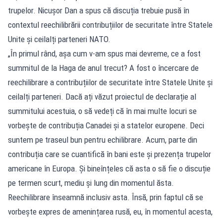
trupelor. Nicușor Dan a spus că discuția trebuie pusă în
contextul reechilibrării contribuțiilor de securitate între Statele
Unite și ceilalți parteneri NATO.
„În primul rând, așa cum v-am spus mai devreme, ce a fost
summitul de la Haga de anul trecut? A fost o încercare de
reechilibrare a contribuțiilor de securitate între Statele Unite și
ceilalți parteneri. Dacă ați văzut proiectul de declarație al
summitului acestuia, o să vedeți că în mai multe locuri se
vorbește de contribuția Canadei și a statelor europene. Deci
suntem pe traseul bun pentru echilibrare. Acum, parte din
contribuția care se cuantifică în bani este și prezența trupelor
americane în Europa. Și bineînțeles că asta o să fie o discuție
pe termen scurt, mediu și lung din momentul ăsta.
Reechilibrare înseamnă inclusiv asta. Însă, prin faptul că se
vorbește expres de amenințarea rusă, eu, în momentul acesta,