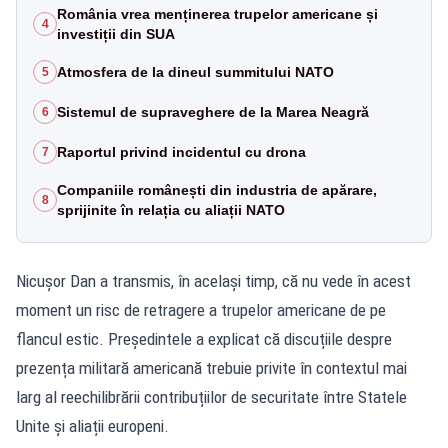
România vrea menținerea trupelor americane și
4
investiții din SUA
Atmosfera de la dineul summitului NATO
5
Sistemul de supraveghere de la Marea Neagră
6
Raportul privind incidentul cu drona
7
Companiile românești din industria de apărare,
8
sprijinite în relația cu aliații NATO
Nicușor Dan a transmis, în același timp, că nu vede în acest
moment un risc de retragere a trupelor americane de pe
flancul estic. Președintele a explicat că discuțiile despre
prezența militară americană trebuie privite în contextul mai
larg al reechilibrării contribuțiilor de securitate între Statele
Unite și aliații europeni.