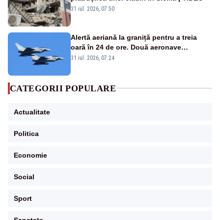
31 iul. 2026, 07:50
Alertă aeriană la graniță pentru a treia
oară în 24 de ore. Două aeronave
Eurofighter britanice au fost ridicate de la
31 iul. 2026, 07:24
sol
CATEGORII POPULARE
Actualitate
Politica
Economie
Social
Sport
Sanatate