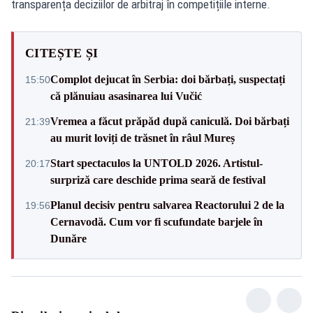
transparența deciziilor de arbitraj în competițiile interne.
CITEȘTE ȘI
Complot dejucat în Serbia: doi bărbați, suspectați
15:50
că plănuiau asasinarea lui Vučić
Vremea a făcut prăpăd după caniculă. Doi bărbați
21:39
au murit loviți de trăsnet în râul Mureș
Start spectaculos la UNTOLD 2026. Artistul-
20:17
surpriză care deschide prima seară de festival
Planul decisiv pentru salvarea Reactorului 2 de la
19:56
Cernavodă. Cum vor fi scufundate barjele în
Dunăre