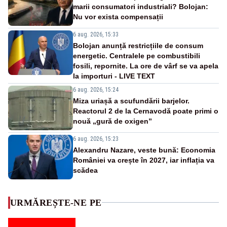
marii consumatori industriali? Bolojan:
Nu vor exista compensații
6 aug. 2026, 15:33
Bolojan anunță restricțiile de consum
energetic. Centralele pe combustibili
fosili, repornite. La ore de vârf se va apela
la importuri - LIVE TEXT
6 aug. 2026, 15:24
Miza uriașă a scufundării barjelor.
Reactorul 2 de la Cernavodă poate primi o
nouă „gură de oxigen”
6 aug. 2026, 15:23
Alexandru Nazare, veste bună: Economia
României va crește în 2027, iar inflația va
scădea
URMĂREȘTE-NE PE