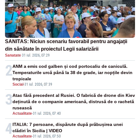
SANITAS: Niciun scenariu favorabil pentru angajații
din sănătate în proiectul Legii salarizării
Sanatate
·
31 iul. 2026, 07:29
2
ANM a emis cod galben și cod portocaliu de caniculă.
Temperaturile urcă până la 38 de grade, iar nopțile devin
tropicale
Social
-
31 iul. 2026, 07:39
3
Atac fără precedent al Rusiei. O fabrică de drone din Kiev
deținută de o companie americană, distrusă de o rachetă
rusească
Actualitate
-
31 iul. 2026, 07:40
4
ITALIA: 7 persoane, dispărute după prăbușirea unei
clădiri în Sicilia | VIDEO
Actualitate
-
31 iul. 2026, 07:50