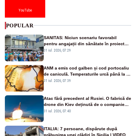
YouTube
POPULAR
SANITAS: Niciun scenariu favorabil
pentru angajații din sănătate în proiectul
Legii salarizării
31 iul. 2026, 07:29
ANM a emis cod galben și cod portocaliu
de caniculă. Temperaturile urcă până la 38
de grade, iar nopțile devin tropicale
31 iul. 2026, 07:39
Atac fără precedent al Rusiei. O fabrică de
drone din Kiev deținută de o companie
americană, distrusă de o rachetă
31 iul. 2026, 07:40
rusească
ITALIA: 7 persoane, dispărute după
prăbușirea unei clădiri în Sicilia | VIDEO