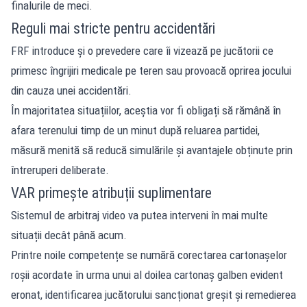
finalurile de meci.
Reguli mai stricte pentru accidentări
FRF introduce și o prevedere care îi vizează pe jucătorii ce
primesc îngrijiri medicale pe teren sau provoacă oprirea jocului
din cauza unei accidentări.
În majoritatea situațiilor, aceștia vor fi obligați să rămână în
afara terenului timp de un minut după reluarea partidei,
măsură menită să reducă simulările și avantajele obținute prin
întreruperi deliberate.
VAR primește atribuții suplimentare
Sistemul de arbitraj video va putea interveni în mai multe
situații decât până acum.
Printre noile competențe se numără corectarea cartonașelor
roșii acordate în urma unui al doilea cartonaș galben evident
eronat, identificarea jucătorului sancționat greșit și remedierea