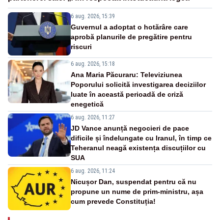
6 aug. 2026, 15:39
Guvernul a adoptat o hotărâre care
aprobă planurile de pregătire pentru
riscuri
6 aug. 2026, 15:18
Ana Maria Păcuraru: Televiziunea
Poporului solicită investigarea deciziilor
luate în această perioadă de criză
enegetică
6 aug. 2026, 11:27
JD Vance anunță negocieri de pace
dificile și îndelungate cu Iranul, în timp ce
Teheranul neagă existența discuțiilor cu
SUA
6 aug. 2026, 11:24
Nicușor Dan, suspendat pentru că nu
propune un nume de prim-ministru, așa
cum prevede Constituția!