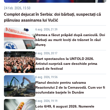
24 feb. 2026, 15:50
Complot dejucat în Serbia: doi bărbați, suspectați că
plănuiau asasinarea lui Vučić
6 aug. 2026, 21:39
Vremea a făcut prăpăd după caniculă. Doi
bărbați au murit loviți de trăsnet în râul
Mureș
6 aug. 2026, 20:17
Start spectaculos la UNTOLD 2026.
Artistul-surpriză care deschide prima
seară de festival
6 aug. 2026, 19:56
Planul decisiv pentru salvarea
Reactorului 2 de la Cernavodă. Cum vor fi
scufundate barjele în Dunăre
6 aug. 2026, 19:19
Loto 6/49, 6 august 2026. Numerele