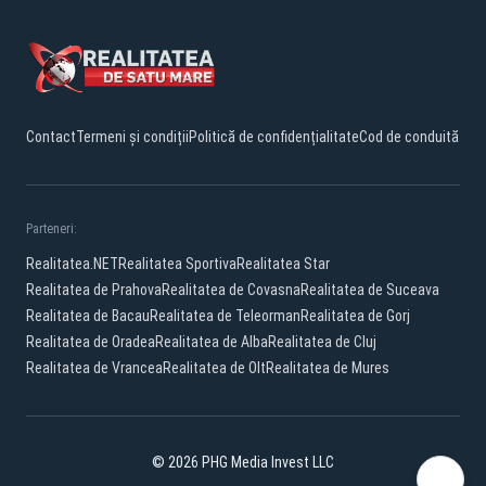
Contact
Termeni și condiții
Politică de confidențialitate
Cod de conduită
Parteneri:
Realitatea.NET
Realitatea Sportiva
Realitatea Star
Realitatea de Prahova
Realitatea de Covasna
Realitatea de Suceava
Realitatea de Bacau
Realitatea de Teleorman
Realitatea de Gorj
Realitatea de Oradea
Realitatea de Alba
Realitatea de Cluj
Realitatea de Vrancea
Realitatea de Olt
Realitatea de Mures
© 2026 PHG Media Invest LLC
YouTube