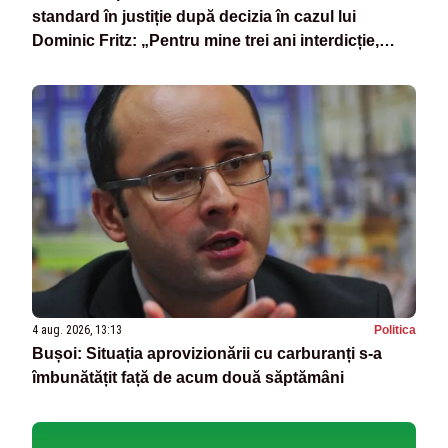
standard în justiție după decizia în cazul lui
Dominic Fritz: „Pentru mine trei ani interdicție,
pentru el o reducere de 10%”
4 aug. 2026, 13:13
Politica
Bușoi: Situația aprovizionării cu carburanți s-a
îmbunătățit față de acum două săptămâni