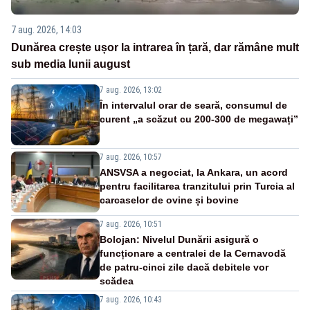
7 aug. 2026, 14:03
Dunărea crește ușor la intrarea în țară, dar rămâne mult
sub media lunii august
7 aug. 2026, 13:02
În intervalul orar de seară, consumul de
curent „a scăzut cu 200-300 de megawați”
7 aug. 2026, 10:57
ANSVSA a negociat, la Ankara, un acord
pentru facilitarea tranzitului prin Turcia al
carcaselor de ovine și bovine
7 aug. 2026, 10:51
Bolojan: Nivelul Dunării asigură o
funcționare a centralei de la Cernavodă
de patru-cinci zile dacă debitele vor
scădea
7 aug. 2026, 10:43