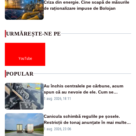
Criza din energie. Cine scapă de măsurile
de raționalizare impuse de Bolojan
URMĂREȘTE-NE PE
YouTube
POPULAR
Au închis centralele pe cărbune, acum
spun că au nevoie de ele. Cum se
pasează vina în plină criză energetică
1 aug. 2026, 18:11
Canicula schimbă regulile pe șosele.
Restricții de tonaj anunțate în mai multe
județe
1 aug. 2026, 23:06