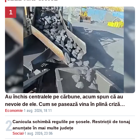
1
Au închis centralele pe cărbune, acum spun că au
nevoie de ele. Cum se pasează vina în plină criză
Economie
·
1 aug. 2026, 18:11
energetică
2
Canicula schimbă regulile pe șosele. Restricții de tonaj
anunțate în mai multe județe
Social
-
1 aug. 2026, 23:06