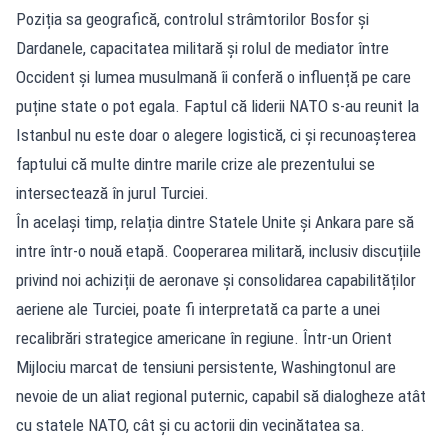
Poziția sa geografică, controlul strâmtorilor Bosfor și
Dardanele, capacitatea militară și rolul de mediator între
Occident și lumea musulmană îi conferă o influență pe care
puține state o pot egala. Faptul că liderii NATO s-au reunit la
Istanbul nu este doar o alegere logistică, ci și recunoașterea
faptului că multe dintre marile crize ale prezentului se
intersectează în jurul Turciei.
În același timp, relația dintre Statele Unite și Ankara pare să
intre într-o nouă etapă. Cooperarea militară, inclusiv discuțiile
privind noi achiziții de aeronave și consolidarea capabilităților
aeriene ale Turciei, poate fi interpretată ca parte a unei
recalibrări strategice americane în regiune. Într-un Orient
Mijlociu marcat de tensiuni persistente, Washingtonul are
nevoie de un aliat regional puternic, capabil să dialogheze atât
cu statele NATO, cât și cu actorii din vecinătatea sa.