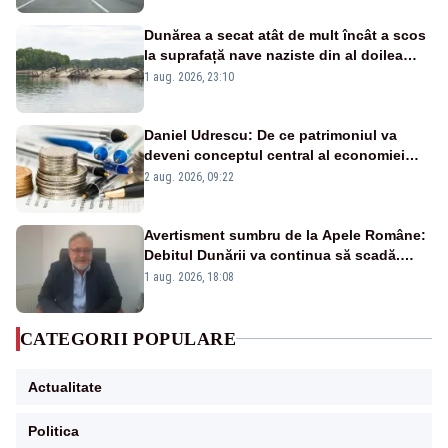
Dunărea a secat atât de mult încât a scos
la suprafață nave naziste din al doilea
război mondial
1 aug. 2026, 23:10
Daniel Udrescu: De ce patrimoniul va
deveni conceptul central al economiei
viitoare?
2 aug. 2026, 09:22
Avertisment sumbru de la Apele Române:
Debitul Dunării va continua să scadă.
Cernavodă s-ar putea închide în 4 zile
1 aug. 2026, 18:08
CATEGORII POPULARE
Actualitate
Politica