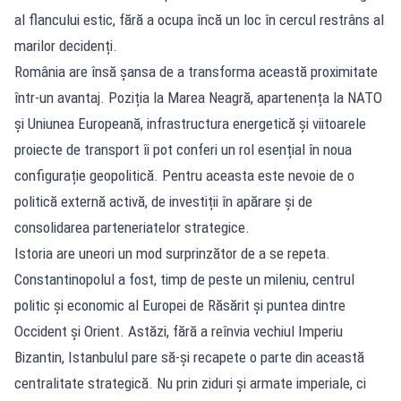
al flancului estic, fără a ocupa încă un loc în cercul restrâns al
marilor decidenți.
România are însă șansa de a transforma această proximitate
într-un avantaj. Poziția la Marea Neagră, apartenența la NATO
și Uniunea Europeană, infrastructura energetică și viitoarele
proiecte de transport îi pot conferi un rol esențial în noua
configurație geopolitică. Pentru aceasta este nevoie de o
politică externă activă, de investiții în apărare și de
consolidarea parteneriatelor strategice.
Istoria are uneori un mod surprinzător de a se repeta.
Constantinopolul a fost, timp de peste un mileniu, centrul
politic și economic al Europei de Răsărit și puntea dintre
Occident și Orient. Astăzi, fără a reînvia vechiul Imperiu
Bizantin, Istanbulul pare să-și recapete o parte din această
centralitate strategică. Nu prin ziduri și armate imperiale, ci