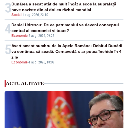
3
Dunărea a secat atât de mult încât a scos la suprafață
nave naziste din al doilea război mondial
Social
-
1 aug. 2026, 23:10
4
Daniel Udrescu: De ce patrimoniul va deveni conceptul
central al economiei viitoare?
Economie
-
2 aug. 2026, 09:22
5
Avertisment sumbru de la Apele Române: Debitul Dunării
va continua să scadă. Cernavodă s-ar putea închide în 4
zile
Economie
-
1 aug. 2026, 18:08
ACTUALITATE