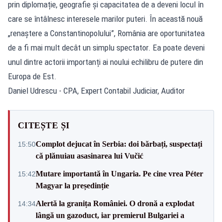
prin diplomație, geografie și capacitatea de a deveni locul în
care se întâlnesc interesele marilor puteri. În această nouă
„renaștere a Constantinopolului”, România are oportunitatea
de a fi mai mult decât un simplu spectator. Ea poate deveni
unul dintre actorii importanți ai noului echilibru de putere din
Europa de Est.
Daniel Udrescu - CPA, Expert Contabil Judiciar, Auditor
CITEȘTE ȘI
Complot dejucat în Serbia: doi bărbați, suspectați
15:50
că plănuiau asasinarea lui Vučić
Mutare importantă în Ungaria. Pe cine vrea Péter
15:42
Magyar la președinție
Alertă la granița României. O dronă a explodat
14:34
lângă un gazoduct, iar premierul Bulgariei a