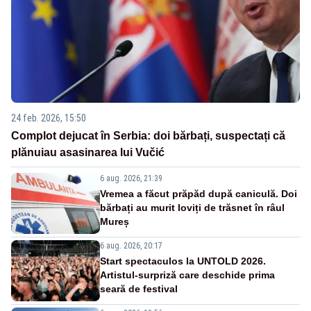
24 feb. 2026, 15:50
Complot dejucat în Serbia: doi bărbați, suspectați că
plănuiau asasinarea lui Vučić
6 aug. 2026, 21:39
Vremea a făcut prăpăd după caniculă. Doi
bărbați au murit loviți de trăsnet în râul
Mureș
6 aug. 2026, 20:17
Start spectaculos la UNTOLD 2026.
Artistul-surpriză care deschide prima
seară de festival