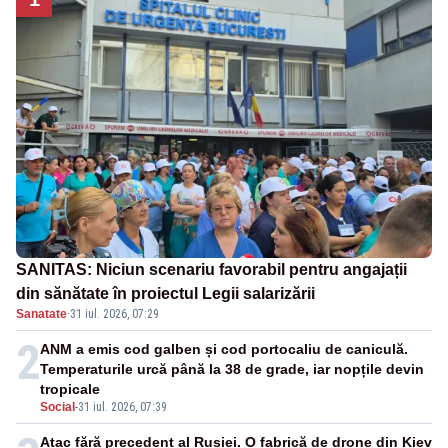
SANITAS: Niciun scenariu favorabil pentru angajații
din sănătate în proiectul Legii salarizării
Sanatate
·
31 iul. 2026, 07:29
2
ANM a emis cod galben și cod portocaliu de caniculă.
Temperaturile urcă până la 38 de grade, iar nopțile devin
tropicale
Social
-
31 iul. 2026, 07:39
Atac fără precedent al Rusiei. O fabrică de drone din Kiev