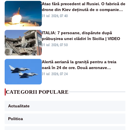
Atac fără precedent al Rusiei. O fabrică de
drone din Kiev deținută de o companie
americană, distrusă de o rachetă
31 iul. 2026, 07:40
rusească
ITALIA: 7 persoane, dispărute după
prăbușirea unei clădiri în Sicilia | VIDEO
31 iul. 2026, 07:50
Alertă aeriană la graniță pentru a treia
oară în 24 de ore. Două aeronave
Eurofighter britanice au fost ridicate de la
31 iul. 2026, 07:24
sol
CATEGORII POPULARE
Actualitate
Politica