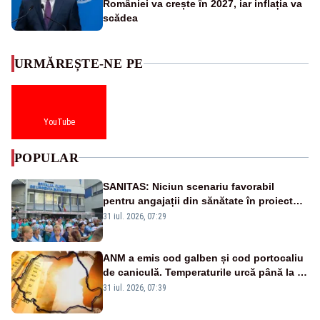
României va crește în 2027, iar inflația va
scădea
URMĂREȘTE-NE PE
YouTube
POPULAR
SANITAS: Niciun scenariu favorabil
pentru angajații din sănătate în proiectul
Legii salarizării
31 iul. 2026, 07:29
ANM a emis cod galben și cod portocaliu
de caniculă. Temperaturile urcă până la 38
de grade, iar nopțile devin tropicale
31 iul. 2026, 07:39