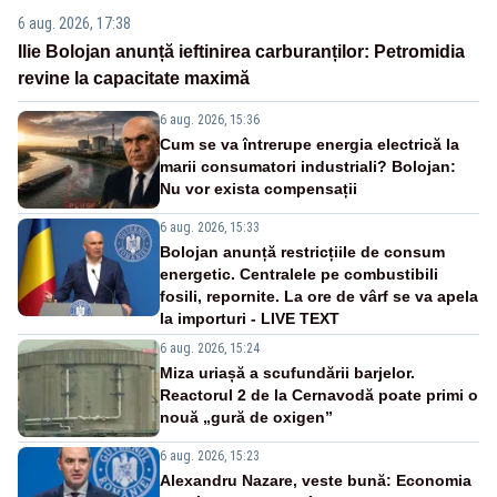
6 aug. 2026, 17:38
Ilie Bolojan anunță ieftinirea carburanților: Petromidia
revine la capacitate maximă
6 aug. 2026, 15:36
Cum se va întrerupe energia electrică la
marii consumatori industriali? Bolojan:
Nu vor exista compensații
6 aug. 2026, 15:33
Bolojan anunță restricțiile de consum
energetic. Centralele pe combustibili
fosili, repornite. La ore de vârf se va apela
la importuri - LIVE TEXT
6 aug. 2026, 15:24
Miza uriașă a scufundării barjelor.
Reactorul 2 de la Cernavodă poate primi o
nouă „gură de oxigen”
6 aug. 2026, 15:23
Alexandru Nazare, veste bună: Economia