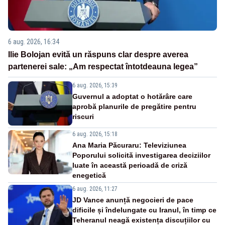
6 aug. 2026, 16:34
Ilie Bolojan evită un răspuns clar despre averea
partenerei sale: „Am respectat întotdeauna legea”
6 aug. 2026, 15:39
Guvernul a adoptat o hotărâre care
aprobă planurile de pregătire pentru
riscuri
6 aug. 2026, 15:18
Ana Maria Păcuraru: Televiziunea
Poporului solicită investigarea deciziilor
luate în această perioadă de criză
enegetică
6 aug. 2026, 11:27
JD Vance anunță negocieri de pace
dificile și îndelungate cu Iranul, în timp ce
Teheranul neagă existența discuțiilor cu