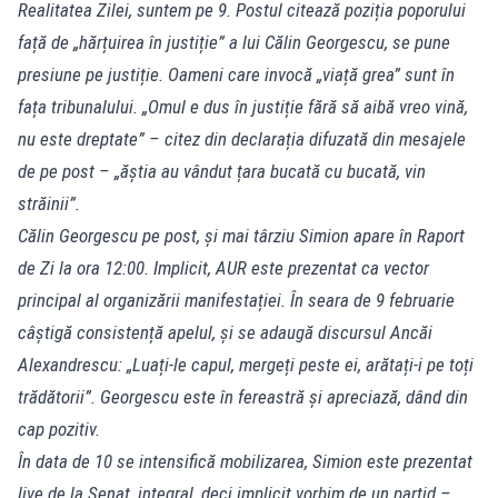
Realitatea Zilei, suntem pe 9. Postul citează poziția poporului
față de „hărțuirea în justiție” a lui Călin Georgescu, se pune
presiune pe justiție. Oameni care invocă „viață grea” sunt în
fața tribunalului. „Omul e dus în justiție fără să aibă vreo vină,
nu este dreptate” – citez din declarația difuzată din mesajele
de pe post – „ăștia au vândut țara bucată cu bucată, vin
străinii”.
Călin Georgescu pe post, și mai târziu Simion apare în Raport
de Zi la ora 12:00. Implicit, AUR este prezentat ca vector
principal al organizării manifestației. În seara de 9 februarie
câștigă consistență apelul, și se adaugă discursul Ancăi
Alexandrescu: „Luați-le capul, mergeți peste ei, arătați-i pe toți
trădătorii”. Georgescu este în fereastră și apreciază, dând din
cap pozitiv.
În data de 10 se intensifică mobilizarea, Simion este prezentat
live de la Senat, integral, deci implicit vorbim de un partid –