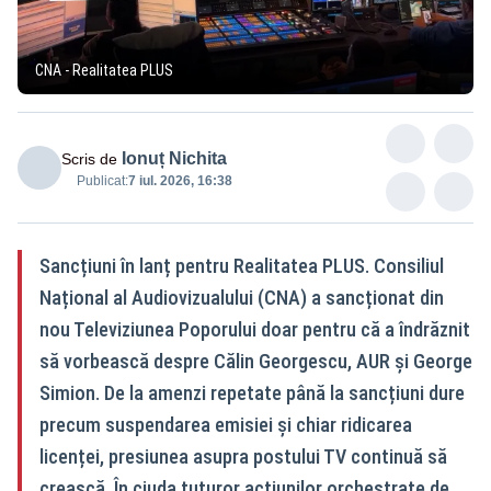
CNA - Realitatea PLUS
Ionuț Nichita
Scris de
Publicat:
7 iul. 2026, 16:38
Sancțiuni în lanț pentru Realitatea PLUS. Consiliul
Național al Audiovizualului (CNA) a sancționat din
nou Televiziunea Poporului doar pentru că a îndrăznit
să vorbească despre Călin Georgescu, AUR și George
Simion. De la amenzi repetate până la sancțiuni dure
precum suspendarea emisiei și chiar ridicarea
licenței, presiunea asupra postului TV continuă să
crească. În ciuda tuturor acțiunilor orchestrate de