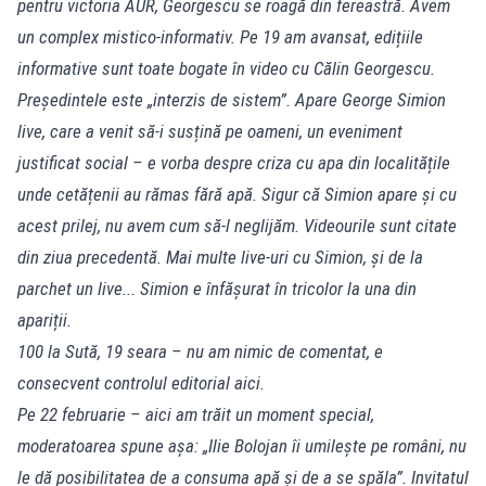
pentru victoria AUR, Georgescu se roagă din fereastră. Avem
un complex mistico-informativ. Pe 19 am avansat, edițiile
informative sunt toate bogate în video cu Călin Georgescu.
Președintele este „interzis de sistem”. Apare George Simion
live, care a venit să-i susțină pe oameni, un eveniment
justificat social – e vorba despre criza cu apa din localitățile
unde cetățenii au rămas fără apă. Sigur că Simion apare și cu
acest prilej, nu avem cum să-l neglijăm. Videourile sunt citate
din ziua precedentă. Mai multe live-uri cu Simion, și de la
parchet un live... Simion e înfășurat în tricolor la una din
apariții.
100 la Sută, 19 seara – nu am nimic de comentat, e
consecvent controlul editorial aici.
Pe 22 februarie – aici am trăit un moment special,
moderatoarea spune așa: „Ilie Bolojan îi umilește pe români, nu
le dă posibilitatea de a consuma apă și de a se spăla”. Invitatul