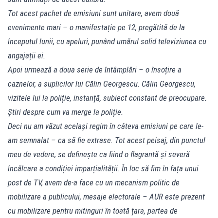
Tot acest pachet de emisiuni sunt unitare, avem două
evenimente mari – o manifestație pe 12, pregătită de la
începutul lunii, cu apeluri, punând umărul solid televiziunea cu
angajații ei.
Apoi urmează a doua serie de întâmplări – o însoțire a
caznelor, a suplicilor lui Călin Georgescu. Călin Georgescu,
vizitele lui la poliție, instanță, subiect constant de preocupare.
Știri despre cum va merge la poliție.
Deci nu am văzut același regim în câteva emisiuni pe care le-
am semnalat – ca să fie extrase. Tot acest peisaj, din punctul
meu de vedere, se definește ca fiind o flagrantă și severă
încălcare a condiției imparțialității. În loc să fim în fața unui
post de TV, avem de-a face cu un mecanism politic de
mobilizare a publicului, mesaje electorale – AUR este prezent
cu mobilizare pentru mitinguri în toată țara, partea de