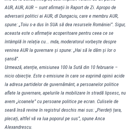
AUR, AUR, AUR – sunt afirmații în Raport de Zi. Apropo de
adversarii politici ai AUR, dl Dungaciu, care e membru AUR,
spune: „Toiu s-a dus în SUA să dea resursele României”. Sigur,
aceasta este o afirmație acoperitoare pentru ceea ce se
întâmplă în relația cu... mda, moderatorul vorbește despre
venirea AUR la guvernare și spune: „Hai să le dăm și lor o
șansă”.
Urmează, atenție, emisiunea 100 la Sută din 10 februarie –
nicio obiecție. Este o emisiune în care se exprimă opinii acide
la adresa partidelor de guvernământ, a persoanelor politice
aflate la guvernare, apelurile la mobilizare în stradă lipsesc, nu
avem „icoanele” cu persoane politice pe ecran. Culisele de
seară însă revine în registrul deschis mai sus: „Pierdeți țara,
plecați, altfel vă va lua poporul pe sus”, spune Anca
Alexandrescu.