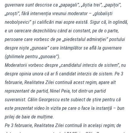
guvernare sunt descrise ca „papagali”, „ăștia trei”, „papițoi”,
„proști”, fără intervenția vreunui moderator – „globaliști
neobolșevici” și calificări mai aspre există. Sigur că, în oglindă,
e un oarecare dezechilibru când ai constant, pe de o parte,
persoane care vorbesc de pe „piedestalul admirației” postului
despre niște „gunoaie” care întâmplător se află la guvernare
(ghilimele pentru „gunoaie”).
Moderatorii vorbesc despre „candidatul interzis de sistem”, nu
despre opinia unora că ar fi candidat interzis de sistem. Pe 3
februarie, Realitatea Zilei continuă acest regim, apare alt
reprezentant de partid, Ninel Peia, tot dintr-un partid
suveranist. Călin Georgescu este subiect de știre pentru că
este prezentat video în vizita pe care o face la instanță – bun
prilej de baie de mulțime.
Pe 3 februarie, Realitatea Zilei continuă în același regim; de