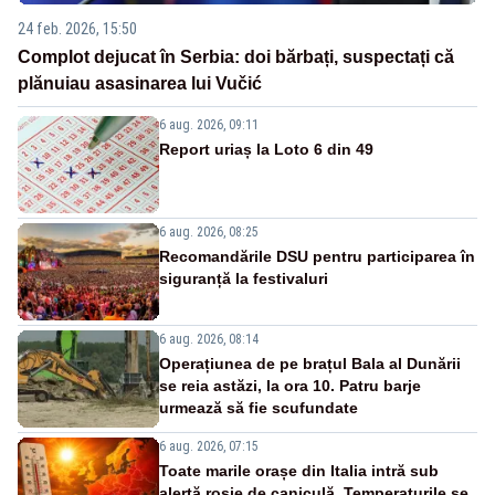
24 feb. 2026, 15:50
Complot dejucat în Serbia: doi bărbați, suspectați că
plănuiau asasinarea lui Vučić
6 aug. 2026, 09:11
Report uriaș la Loto 6 din 49
6 aug. 2026, 08:25
Recomandările DSU pentru participarea în
siguranță la festivaluri
6 aug. 2026, 08:14
Operațiunea de pe brațul Bala al Dunării
se reia astăzi, la ora 10. Patru barje
urmează să fie scufundate
6 aug. 2026, 07:15
Toate marile orașe din Italia intră sub
alertă roșie de caniculă. Temperaturile se