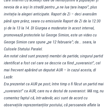
nevoia de a ieși în stradă pentru „a ne lua țara înapoi”, plus
invitația la alegeri anticipate. Raport de Zi – deci avansăm
până spre prânz, seara cu emisiunile Raport de Zi de la 12:30
și de la 13 la 14. Dl Giurgea e moderator în acest interval,
promovează protestele lui George Simion, este un video cu
George Simion care spune „pe 12 februarie”; da... seara, la
Culisele Statului Paralel.
Am notat când sunt prezenți membri de partide; singurul partid
identificat a fost cel care se descrie ca fiind „suveranist”, cel
mai frecvent apărând un deputat AUR – în cazul acesta, dl
Lazăr.
Era prezentat ca AUR pe post; între timp o fi făcut un partid mai
„suveranist” ca AUR, care nu e destul de suveranist. Mă rog, nu
comentez faptul că, într-adevăr, aici sunt de acord cu
observațiile reprezentanților postului, că persoanele aflate la