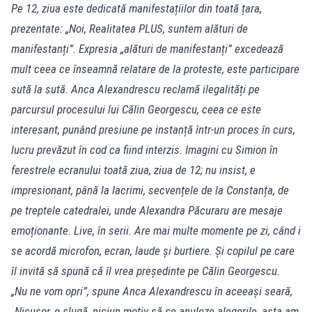
Pe 12, ziua este dedicată manifestațiilor din toată țara,
prezentate: „Noi, Realitatea PLUS, suntem alături de
manifestanți”. Expresia „alături de manifestanți” excedează
mult ceea ce înseamnă relatare de la proteste, este participare
sută la sută. Anca Alexandrescu reclamă ilegalități pe
parcursul procesului lui Călin Georgescu, ceea ce este
interesant, punând presiune pe instanță într-un proces în curs,
lucru prevăzut în cod ca fiind interzis. Imagini cu Simion în
ferestrele ecranului toată ziua, ziua de 12; nu insist, e
impresionant, până la lacrimi, secvențele de la Constanța, de
pe treptele catedralei, unde Alexandra Păcuraru are mesaje
emoționante. Live, în serii. Are mai multe momente pe zi, când i
se acordă microfon, ecran, laude și burtiere. Și copilul pe care
îl invită să spună că îl vrea președinte pe Călin Georgescu.
„Nu ne vom opri”, spune Anca Alexandrescu în aceeași seară,
„Nicușor, o slugă, niciun motiv să se anuleze alegerile, asta am