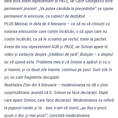
data asta avem reprezentant al PACE, iar Călin Georgescu este
permanent prezent. „Va putea candida la președinție” se spune
permanent în emisiune, ca subiect de dezbătut.
PLUS Matinal, în data de 4 februarie – ca să nu vă chinuiți cu
notarea emisiunilor care conțin încălcări, o să spun care nu
conțin încălcări, ca să le scoateți pe restul, toate la pachet.
Avem din nou reprezentant AUR și PACE, iar Simion apare în
video și vorbește despre „trădători de țară”, Bolojan – e dreptul
lui să spună asta. Problema mea e că Simion a apărut și cu o
zi înainte, și cu două zile înainte, continuu pe post. Sunt zile în
șir, nu sunt fragmente decupate.
Realitatea Zilei din 4 februarie – moderatoarea ne dă o știre
surprinzătoare, anunță că G. Simion va face declarații. După
care apare Simion, care face declarații. Moderatoarea se referă
la poporul român și la... bun, n-am să insist, „au dus-o prost,
acum o duc și mai prost”, constată moderatoarea.