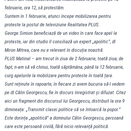
februarie, ora 12, să protestăm.
Suntem în 1 februarie, atunci începe mobilizarea pentru
proteste la postul de televiziune Realitatea PLUS.
George Simion beneficiază de un video în care face apel la
proteste, iar din studio îl consiliază un expert „apolitic”, dl
Miron Mitrea, care nu e relevant în discuția noastră.
PLUS Matinal – am trecut în ziua de 2 februarie, toată ziua; de
fapt, n-am să vă chinui, toată săptămâna, până la 12 februarie,
curg apelurile la mobilizare pentru proteste în toată țara.
Sunt reținute în rapoarte, în fiecare zi avem bucuria să-l vedem
pe dl Călin Georgescu, fie în discurs înregistrat și difuzat. Citez
aici un fragment din discursul lui Georgescu, distribuit la ora 9
dimineața: „Transmit clasei politice să se întoarcă la popor.”
Este dorința „apolitică” a domnului Călin Georgescu, persoană
care este persoană civilă, fără nicio relevanță politică.