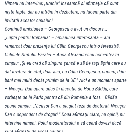
Nimeni nu intervine; „tiranie” înseamnă și afirmația că sunt
niște fapte, dar nu intrăm în dezbatere, nu facem parte din
invitații acestor emisiuni.
Continuă emisiunea – Georgescu a avut un discurs...
„Luptă pentru România” – emisiunea interesantă – am
remarcat doar prezența lui Călin Georgescu într-o fereastră.
Culisele Statului Paralel – Anca Alexandrescu comentează
simplu: „Și eu cred că singura șansă e să fie rași ăștia care au
dat lovitura de stat, doar așa, cu Călin Georgescu; oricum, dăm
bani mai mulți decât primim de la UE.” Aici e un moment aparte
– Nicușor Dan apare adus în discuție de Horia Bădău, care
vorbește de la Paris pentru că din România a fost... Bădău
spune simplu: „Nicușor Dan a plagiat teza de doctorat, Nicușor
Dan e dependent de droguri.” Două afirmații clare, nu opinii, nu
intervine nimeni. Rolul moderatorului e să ceară dovezi dacă
sunt afirmații de acest calibru.