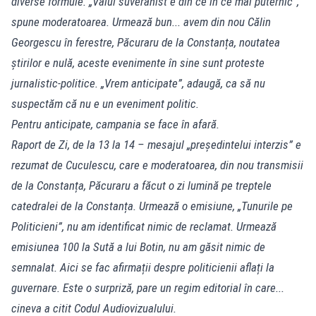
diverse formule. „Valul suveranist e din ce în ce mai puternic”,
spune moderatoarea. Urmează bun... avem din nou Călin
Georgescu în ferestre, Păcuraru de la Constanța, noutatea
știrilor e nulă, aceste evenimente în sine sunt proteste
jurnalistic-politice. „Vrem anticipate”, adaugă, ca să nu
suspectăm că nu e un eveniment politic.
Pentru anticipate, campania se face în afară.
Raport de Zi, de la 13 la 14 – mesajul „președintelui interzis” e
rezumat de Cuculescu, care e moderatoarea, din nou transmisii
de la Constanța, Păcuraru a făcut o zi lumină pe treptele
catedralei de la Constanța. Urmează o emisiune, „Tunurile pe
Politicieni”, nu am identificat nimic de reclamat. Urmează
emisiunea 100 la Sută a lui Botin, nu am găsit nimic de
semnalat. Aici se fac afirmații despre politicienii aflați la
guvernare. Este o surpriză, pare un regim editorial în care...
cineva a citit Codul Audiovizualului.