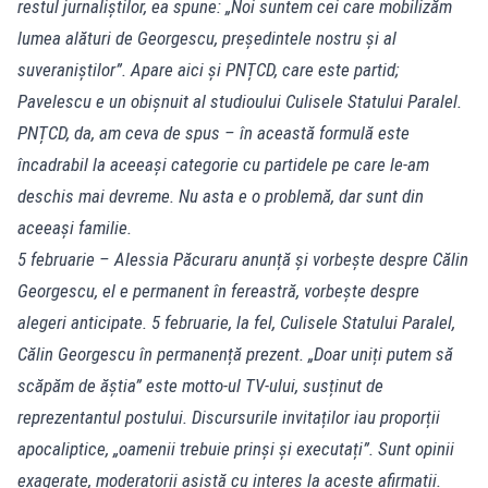
restul jurnaliștilor, ea spune: „Noi suntem cei care mobilizăm
lumea alături de Georgescu, președintele nostru și al
suveraniștilor”. Apare aici și PNȚCD, care este partid;
Pavelescu e un obișnuit al studioului Culisele Statului Paralel.
PNȚCD, da, am ceva de spus – în această formulă este
încadrabil la aceeași categorie cu partidele pe care le-am
deschis mai devreme. Nu asta e o problemă, dar sunt din
aceeași familie.
5 februarie – Alessia Păcuraru anunță și vorbește despre Călin
Georgescu, el e permanent în fereastră, vorbește despre
alegeri anticipate. 5 februarie, la fel, Culisele Statului Paralel,
Călin Georgescu în permanență prezent. „Doar uniți putem să
scăpăm de ăștia” este motto-ul TV-ului, susținut de
reprezentantul postului. Discursurile invitaților iau proporții
apocaliptice, „oamenii trebuie prinși și executați”. Sunt opinii
exagerate, moderatorii asistă cu interes la aceste afirmații.