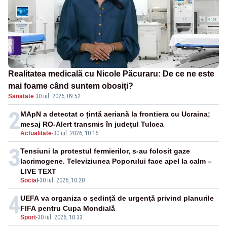
Realitatea medicală cu Nicole Păcuraru: De ce ne este
mai foame când suntem obosiți?
Sanatate
·
30 iul. 2026, 09:52
2
MApN a detectat o țintă aeriană la frontiera cu Ucraina;
mesaj RO-Alert transmis în județul Tulcea
Actualitate
-
30 iul. 2026, 10:16
3
Tensiuni la protestul fermierilor, s-au folosit gaze
lacrimogene. Televiziunea Poporului face apel la calm –
LIVE TEXT
Social
-
30 iul. 2026, 10:20
4
UEFA va organiza o şedinţă de urgenţă privind planurile
FIFA pentru Cupa Mondială
Sport
-
30 iul. 2026, 10:33