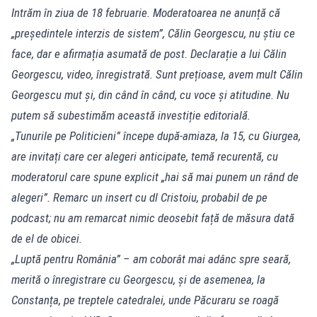
Intrăm în ziua de 18 februarie. Moderatoarea ne anunță că
„președintele interzis de sistem”, Călin Georgescu, nu știu ce
face, dar e afirmația asumată de post. Declarație a lui Călin
Georgescu, video, înregistrată. Sunt prețioase, avem mult Călin
Georgescu mut și, din când în când, cu voce și atitudine. Nu
putem să subestimăm această investiție editorială.
„Tunurile pe Politicieni” începe după-amiaza, la 15, cu Giurgea,
are invitați care cer alegeri anticipate, temă recurentă, cu
moderatorul care spune explicit „hai să mai punem un rând de
alegeri”. Remarc un insert cu dl Cristoiu, probabil de pe
podcast; nu am remarcat nimic deosebit față de măsura dată
de el de obicei.
„Luptă pentru România” – am coborât mai adânc spre seară,
merită o înregistrare cu Georgescu, și de asemenea, la
Constanța, pe treptele catedralei, unde Păcuraru se roagă