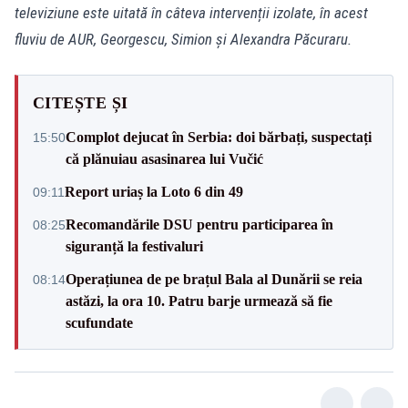
televiziune este uitată în câteva intervenții izolate, în acest
fluviu de AUR, Georgescu, Simion și Alexandra Păcuraru.
CITEȘTE ȘI
Complot dejucat în Serbia: doi bărbați, suspectați
15:50
că plănuiau asasinarea lui Vučić
Report uriaș la Loto 6 din 49
09:11
Recomandările DSU pentru participarea în
08:25
siguranță la festivaluri
Operațiunea de pe brațul Bala al Dunării se reia
08:14
astăzi, la ora 10. Patru barje urmează să fie
scufundate