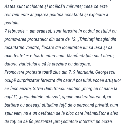
Astea sunt incidente și încălcări mărunte; ceea ce este
relevant este angajarea politică constantă și explicită a
postului.
7 februarie – am avansat, sunt ferestre în cadrul postului cu
promovarea protestelor din data de 12. „Trimiteți imagini din
localitățile voastre, fiecare din localitatea lui să iasă și să
manifeste” – e foarte interesant. Manifestațiile sunt libere,
datoria ziaristului e să le prezinte cu detașare.
Promovare proteste toată ziua din 7. 9 februarie, Georgescu
ocupă surprinzător ferestre din cadrul postului, vocea artiștilor
se face auzită, Silvia Dumitrescu susține „merg cu el până la
capăt”, „președintele interzis”, spune moderatoarea. Apar
burtiere cu aceeași atitudine față de o persoană privată; cum
spuneam, nu e un cetățean de la bloc care întâmplător e ales
de toți ca să fie prezentat „președintele interzis” pe ecran.