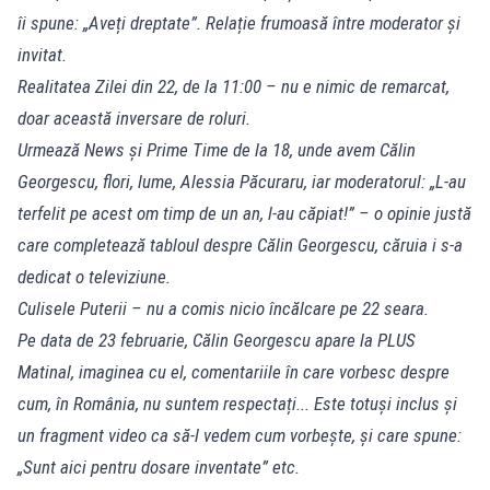
îi spune: „Aveți dreptate”. Relație frumoasă între moderator și
invitat.
Realitatea Zilei din 22, de la 11:00 – nu e nimic de remarcat,
doar această inversare de roluri.
Urmează News și Prime Time de la 18, unde avem Călin
Georgescu, flori, lume, Alessia Păcuraru, iar moderatorul: „L-au
terfelit pe acest om timp de un an, l-au căpiat!” – o opinie justă
care completează tabloul despre Călin Georgescu, căruia i s-a
dedicat o televiziune.
Culisele Puterii – nu a comis nicio încălcare pe 22 seara.
Pe data de 23 februarie, Călin Georgescu apare la PLUS
Matinal, imaginea cu el, comentariile în care vorbesc despre
cum, în România, nu suntem respectați... Este totuși inclus și
un fragment video ca să-l vedem cum vorbește, și care spune:
„Sunt aici pentru dosare inventate” etc.