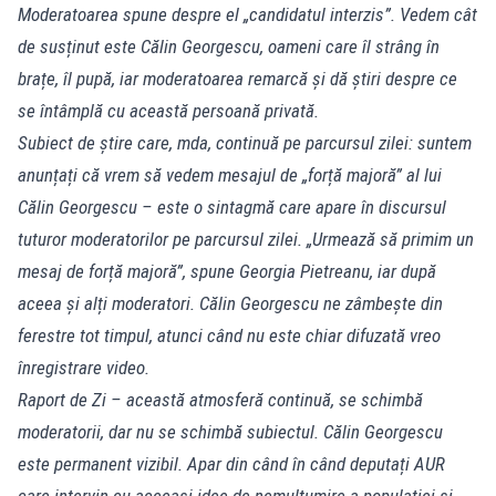
Moderatoarea spune despre el „candidatul interzis”. Vedem cât
de susținut este Călin Georgescu, oameni care îl strâng în
brațe, îl pupă, iar moderatoarea remarcă și dă știri despre ce
se întâmplă cu această persoană privată.
Subiect de știre care, mda, continuă pe parcursul zilei: suntem
anunțați că vrem să vedem mesajul de „forță majoră” al lui
Călin Georgescu – este o sintagmă care apare în discursul
tuturor moderatorilor pe parcursul zilei. „Urmează să primim un
mesaj de forță majoră”, spune Georgia Pietreanu, iar după
aceea și alți moderatori. Călin Georgescu ne zâmbește din
ferestre tot timpul, atunci când nu este chiar difuzată vreo
înregistrare video.
Raport de Zi – această atmosferă continuă, se schimbă
moderatorii, dar nu se schimbă subiectul. Călin Georgescu
este permanent vizibil. Apar din când în când deputați AUR
care intervin cu aceeași idee de nemulțumire a populației și