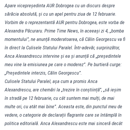
Apare vicepreședinta AUR Dobrogea cu un discurs despre
sărăcia absolută, și cu un apel pentru ziua de 12 februarie.
Vorbim de o reprezentantă AUR pentru Dobrogea, este vorba de
Alexandra Păcuraru. Prime Time News, în aceeași zi 4, „bomba
momentului”, ne anunță moderatoarea, că Călin Georgescu va fi
în direct la Culisele Statului Paralel. Într-adevăr, surprinzător,
Anca Alexandrescu intervine și ea și anunță că „președintele
meu vine la emisiunea pe care o moderez”. Pe burtieră curge:
„Președintele interzis, Călin Georgescu”.
Culisele Statului Paralel, așa cum a promis Anca
Alexandrescu, are chemări la „trezire în conștiință”, „să ieșim
în stradă pe 12 februarie, cu cât suntem mai mulți, de mai
multe ori, cu atât mai bine”. Aceasta este, din punctul meu de
vedere, o categorie de declarații flagrante care se întâmplă în
politica editorială. Anca Alexandrescu este mai sinceră decât