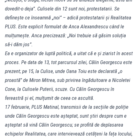
dovedit-o deja”. Culisele din 12 sunt noi, protestatarii. Se
definește ce înseamnă „noi” – adică protestatarii și Realitatea
PLUS. Este explicit formulat de Anca Alexandrescu când le
mulțumește. Anca precizează: „Noi trebuie să găsim soluția
să-i dăm jos”.
Ea e organizator de luptă politică, a uitat că e și ziarist în acest
proces. Pe data de 13, tot parcursul zilei, Călin Georgescu este
prezent; pe 15, la Culise, unde Oana Toiu este declarată „o
proastă” de Miron Mitrea, sub privirea îngăduitoare a Nicoletei
Cone, la Culisele Puterii, scuze. Cu Călin Georgescu în
fereastră și el, mulțumit de ceea ce ascultă.
17 februarie, PLUS Matinal, transmisii de la secțiile de poliție
unde Călin Georgescu este așteptat, sunt știri despre cum e
așteptat să vină Călin Georgescu; se profită de deplasarea
echipelor Realitatea, care intervievează cetățeni la fața locului,