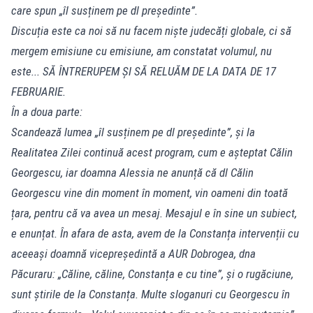
care spun „îl susținem pe dl președinte”.
Discuția este ca noi să nu facem niște judecăți globale, ci să
mergem emisiune cu emisiune, am constatat volumul, nu
este... SĂ ÎNTRERUPEM ȘI SĂ RELUĂM DE LA DATA DE 17
FEBRUARIE.
În a doua parte:
Scandează lumea „îl susținem pe dl președinte”, și la
Realitatea Zilei continuă acest program, cum e așteptat Călin
Georgescu, iar doamna Alessia ne anunță că dl Călin
Georgescu vine din moment în moment, vin oameni din toată
țara, pentru că va avea un mesaj. Mesajul e în sine un subiect,
e enunțat. În afara de asta, avem de la Constanța intervenții cu
aceeași doamnă vicepreședintă a AUR Dobrogea, dna
Păcuraru: „Căline, căline, Constanța e cu tine”, și o rugăciune,
sunt știrile de la Constanța. Multe sloganuri cu Georgescu în