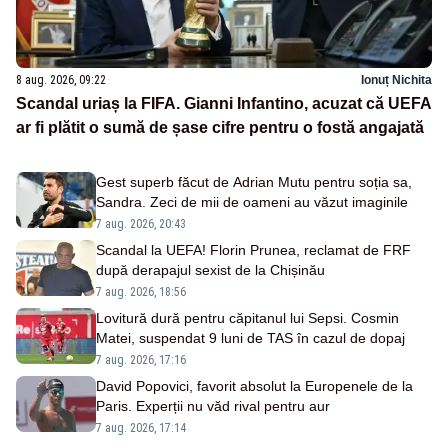
8 aug. 2026, 09:22
Ionuț Nichita
Scandal uriaș la FIFA. Gianni Infantino, acuzat că UEFA
ar fi plătit o sumă de șase cifre pentru o fostă angajată
Gest superb făcut de Adrian Mutu pentru soția sa,
Sandra. Zeci de mii de oameni au văzut imaginile
7 aug. 2026, 20:43
Scandal la UEFA! Florin Prunea, reclamat de FRF
după derapajul sexist de la Chișinău
7 aug. 2026, 18:56
Lovitură dură pentru căpitanul lui Sepsi. Cosmin
Matei, suspendat 9 luni de TAS în cazul de dopaj
7 aug. 2026, 17:16
David Popovici, favorit absolut la Europenele de la
Paris. Experții nu văd rival pentru aur
7 aug. 2026, 17:14