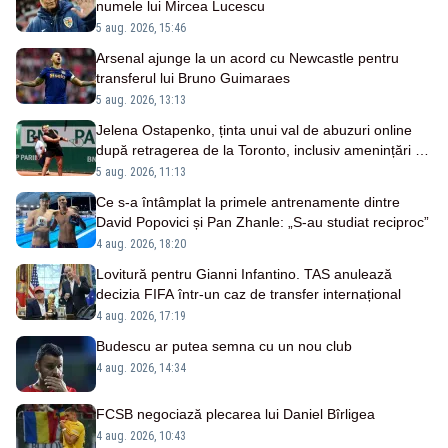
numele lui Mircea Lucescu
5 aug. 2026, 15:46
Arsenal ajunge la un acord cu Newcastle pentru
transferul lui Bruno Guimaraes
5 aug. 2026, 13:13
Jelena Ostapenko, ținta unui val de abuzuri online
după retragerea de la Toronto, inclusiv amenințări cu
moartea
5 aug. 2026, 11:13
Ce s-a întâmplat la primele antrenamente dintre
David Popovici și Pan Zhanle: „S-au studiat reciproc”
4 aug. 2026, 18:20
Lovitură pentru Gianni Infantino. TAS anulează
decizia FIFA într-un caz de transfer internațional
4 aug. 2026, 17:19
Budescu ar putea semna cu un nou club
4 aug. 2026, 14:34
FCSB negociază plecarea lui Daniel Bîrligea
4 aug. 2026, 10:43