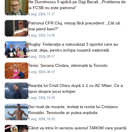
Ilie Dumitrescu îl apără pe Gigi Becali: „Problema de
la FCSB nu este patronul”
6 aug. 2026, 17:17
Patronul CFR Cluj, mesaj fără precedent: „Cât să
mai pierd bani?”
6 aug. 2026, 14:38
Rugby: Federația a naturalizat 3 sportivi care au
jucat, deja, pentru echipa noastră națională
6 aug. 2026, 09:17
Tenis: Sorana Cîrstea, eliminată la Toronto
6 aug. 2026, 08:31
Reacția lui Cristi Chivu după 1-1 cu AC Milan. Ce a
spus despre jocul echipei
5 aug. 2026, 19:29
Doi rivali de moarte, invitați la nunta lui Cristiano
Ronaldo. Tensiunile ar putea exploda
5 aug. 2026, 18:20
Când va intra în serviciu avionul TAROM care poartă