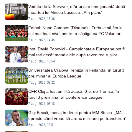
Vedeta de la Survivor, mărturisire emoționantă după
moartea lui Mircea Lucescu: „Am plâns”
7 aug. 2026, 15:38
Fotbal: Nuno Campos (Dinamo) - Trebuie să fim la
cel mai înalt nivel pentru a câștiga cu FC Voluntari
7 aug. 2026, 14:45
Înot: David Popovici - Campionatele Europene pot fi
mai tari decât mondialele după revenirea rușilor
7 aug. 2026, 10:54
Universitatea Craiova, remiză în Finlanda, în turul 3
preliminar al Europa League
7 aug. 2026, 08:22
CFR Cluj a fost umilită acasă, 0-5, de Tromso, în
turul 3 preliminar al Conference League
7 aug. 2026, 08:18
Gigi Becali, mesaj în direct pentru MM Stoica: „Mă
oprește când vreau să arunc milioane pe transferuri”
6 aug. 2026, 18:51