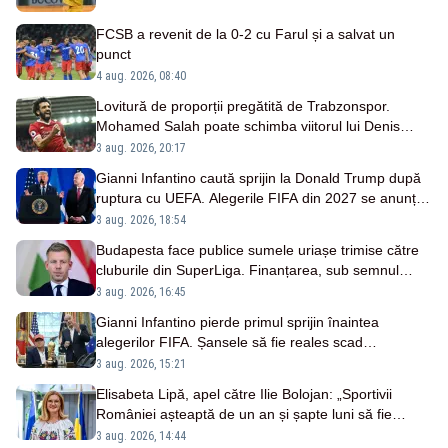
FCSB a revenit de la 0-2 cu Farul și a salvat un
punct
4 aug. 2026, 08:40
Lovitură de proporții pregătită de Trabzonspor.
Mohamed Salah poate schimba viitorul lui Denis
Drăguș la FCSB
3 aug. 2026, 20:17
Gianni Infantino caută sprijin la Donald Trump după
ruptura cu UEFA. Alegerile FIFA din 2027 se anunță
incendiare
3 aug. 2026, 18:54
Budapesta face publice sumele uriașe trimise către
cluburile din SuperLiga. Finanțarea, sub semnul
întrebării
3 aug. 2026, 16:45
Gianni Infantino pierde primul sprijin înaintea
alegerilor FIFA. Șansele să fie reales scad
considerabil
3 aug. 2026, 15:21
Elisabeta Lipă, apel către Ilie Bolojan: „Sportivii
României așteaptă de un an și șapte luni să fie
premiați”
3 aug. 2026, 14:44