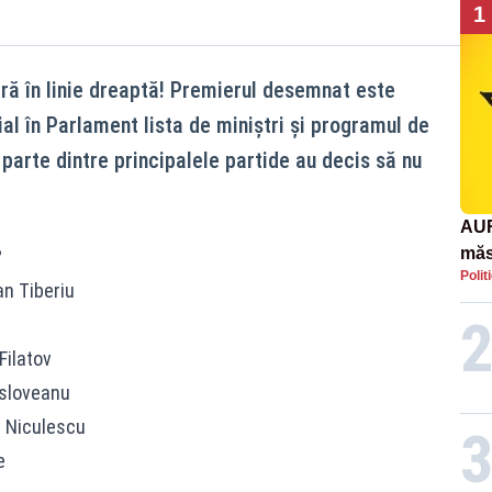
1
ră în linie dreaptă! Premierul desemnat este
al în Parlament lista de miniștri și programul de
parte dintre principalele partide au decis să nu
AUR
măs
?
Polit
răsp
an Tiberiu
afr
Filatov
osloveanu
a Niculescu
e