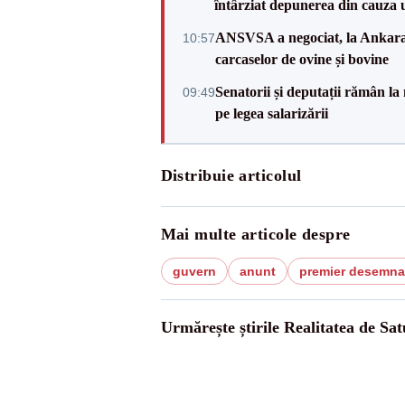
întârziat depunerea din cauza u
ANSVSA a negociat, la Ankara, 
10:57
carcaselor de ovine și bovine
Senatorii și deputații rămân la
09:49
pe legea salarizării
Distribuie articolul
Mai multe articole despre
guvern
anunt
premier desemna
Urmărește știrile Realitatea de Sa