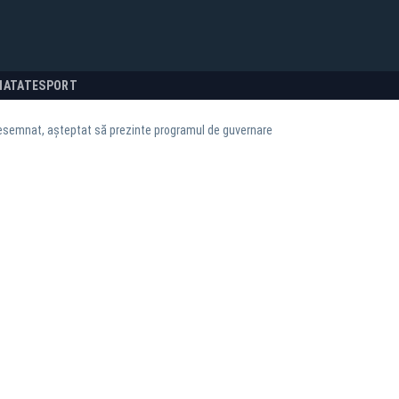
NATATE
SPORT
esemnat, așteptat să prezinte programul de guvernare