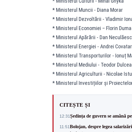
* Ministerul Culturii - Mihai Ghyka
* Ministerul Muncii - Diana Morar
* Ministerul Dezvoltării - Vladimir Ion
* Ministerul Economiei – Florin Duma
* Ministerul Apărării - Dan Neculăes
* Ministerul Energiei - Andrei Covatar
* Ministerul Transporturilor - Ionuț 
* Ministerul Mediului - Teodor Dulcea
* Ministerul Agriculturii - Nicolae Ist
* Ministerul Investițiilor și Proiect
CITEȘTE ȘI
Ședința de guvern se amână pen
12:31
Bolojan, despre legea salarizăr
11:51