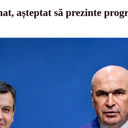
at, așteptat să prezinte prog