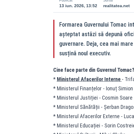
Publicat
Sursă
13 iun. 2026, 13:52
realitatea.net
Formarea Guvernului Tomac int
așteptat astăzi să depună ofici
guvernare. Deja, cea mai mare 
susțină noul executiv.
Cine face parte din Guvernul Tomac
*
Ministerul Afacerilor Interne
- Trif
* Ministerul Finanțelor - Ionuț Simion
* Ministerul Justiției - Cosmin Soare 
* Ministerul Sănătății - Șerban Drag
* Ministerul Afacerilor Externe - Luc
* Ministerul Educației - Sorin Costrei