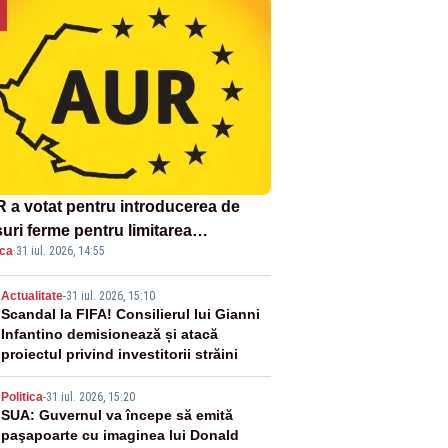
 a votat pentru introducerea de
uri ferme pentru limitarea
ica
·
31 iul. 2026, 14:55
ândirii virusului pestei porcine
icane
2
Actualitate
-
31 iul. 2026, 15:10
Scandal la FIFA! Consilierul lui Gianni
Infantino demisionează și atacă
proiectul privind investitorii străini
3
Politica
-
31 iul. 2026, 15:20
SUA: Guvernul va începe să emită
paşapoarte cu imaginea lui Donald