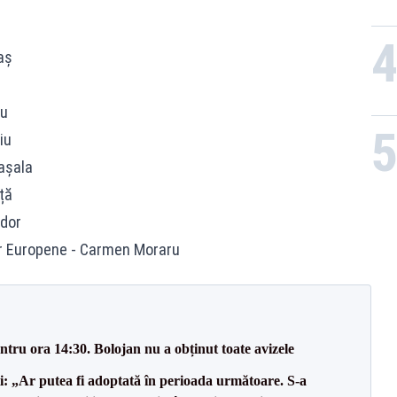
aș
cu
iu
Mașala
ță
udor
elor Europene - Carmen Moraru
tru ora 14:30. Bolojan nu a obținut toate avizele
ii: „Ar putea fi adoptată în perioada următoare. S-a