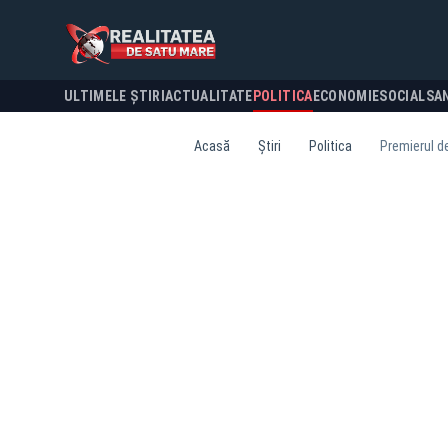
ULTIMELE ȘTIRI
ACTUALITATE
POLITICA
ECONOMIE
SOCIAL
SA
Acasă
Știri
Politica
Premierul d