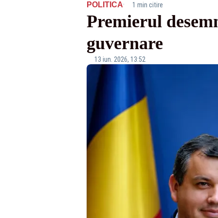
·
POLITICA
1 min citire
Premierul desemn
guvernare
13 iun. 2026, 13:52