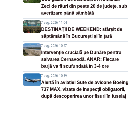
Zeci de râuri din peste 20 de județe, sub
avertizare până sâmbătă
7 aug. 2026, 11:04
DESTINAȚII DE WEEKEND: sfârșit de
săptămână în București și în țară
7 aug. 2026, 10:47
Intervenție crucială pe Dunăre pentru
salvarea Cernavodă. ANAR: Fiecare
barjă va fi scufundată în 3-4 ore
7 aug. 2026, 10:39
Alertă în aviație! Sute de avioane Boein
737 MAX, vizate de inspecții obligatorii,
după descoperirea unor fisuri în fuselaj