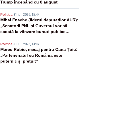
Trump începând cu 8 august
4
Politica
-
31 iul. 2026, 15:44
Mihai Enache (liderul deputaților AUR):
„Senatorii PNL și Guvernul vor să
scoată la vânzare bunuri publice
pentru a stinge datoriile pentru
5
vaccinurile Pfizer!”
Politica
-
31 iul. 2026, 14:37
Marco Rubio, mesaj pentru Oana Țoiu:
„Parteneriatul cu România este
puternic și prețuit”