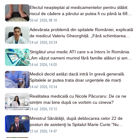
Efectul neașteptat al medicamentelor pentru slăbit:
riscul de cădere a părului ar putea fi cu până la 68%
mai mare
26 iul. 2026, 08:18
Adevărata problemă din spitalele României, explicată
de medicul Valeriu Gheorghiță. „Fără schimbarea
modului de funcționare, riscăm doar să finanțăm mai
24 iul. 2026, 20:34
bine același sistem”
Strigătul unui medic ATI care s-a întors în România:
„Am văzut oameni murind fără familie alături și am
fost noi cei care le-am ținut mâna”
24 iul. 2026, 14:03
Medicii decid astăzi dacă intră în grevă generală.
Spitalele ar putea trata doar urgențele de marți
24 iul. 2026, 10:34
Realitatea medicală cu Nicole Păcuraru: De ce ne
simțim mai bine după ce vorbim cu cineva?
24 iul. 2026, 10:12
Ministrul Sănătăţii, după deblocarea celor 22 de
posturi de asistenţi la Spitalul Marie Curie:”Nu
rezolvă problema majoră cu care se confruntă
23 iul. 2026, 14:47
sistemul”