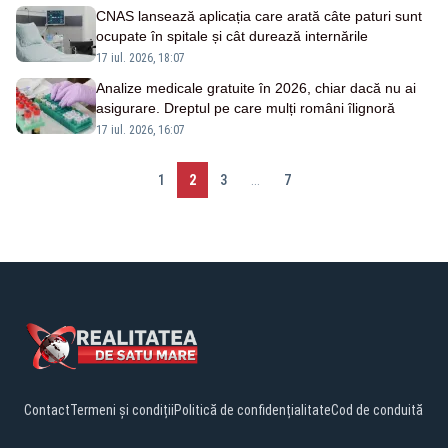
CNAS lansează aplicația care arată câte paturi sunt
ocupate în spitale și cât durează internările
17 iul. 2026, 18:07
Analize medicale gratuite în 2026, chiar dacă nu ai
asigurare. Dreptul pe care mulți români îlignoră
17 iul. 2026, 16:07
1
2
3
...
7
Contact
Termeni și condiții
Politică de confidențialitate
Cod de conduită