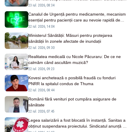
avertizează: „Expunem la risc” pacienții
23 iul. 2026, 08:34
Canalul de Urgență pentru medicamente, mecanism
esențial pentru pacienții care au nevoie rapidă de
tratament
22 iul. 2026, 14:04
Ministerul Sănătății: Măsuri pentru protejarea
sănătății în zonele afectate de inundații
22 iul. 2026, 09:30
Realitatea medicală cu Nicole Păcuraru: De ce ne
calmăm când ascultăm muzică?
22 iul. 2026, 09:23
Kovesi anchetează o posibilă fraudă cu fonduri
PNRR la spitalul condus de Thuma
22 iul. 2026, 08:44
Românii fără venituri pot cumpăra asigurare de
sănătate
22 iul. 2026, 07:45
Legea salarizării a fost blocată în instanță. Sanitas a
obținut suspendarea proiectului. Sindicatul anunță că