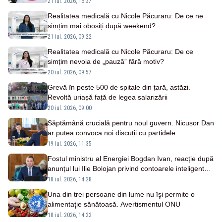
rămâne pregătit de grevă generală
21 iul. 2026, 16:37
Realitatea medicală cu Nicole Păcuraru: De ce ne
simțim mai obosiți după weekend?
21 iul. 2026, 09:22
Realitatea medicală cu Nicole Păcuraru: De ce
simțim nevoia de „pauză” fără motiv?
20 iul. 2026, 09:57
Grevă în peste 500 de spitale din țară, astăzi.
Revoltă uriașă față de legea salarizării
20 iul. 2026, 09:00
Săptămână crucială pentru noul guvern. Nicușor Dan
ar putea convoca noi discuții cu partidele
19 iul. 2026, 11:35
Fostul ministru al Energiei Bogdan Ivan, reacție după
anunțul lui Ilie Bolojan privind contoarele inteligente
și capacitățile de stocare a energiei
18 iul. 2026, 14:28
Una din trei persoane din lume nu îşi permite o
alimentaţie sănătoasă. Avertismentul ONU
18 iul. 2026, 14:22