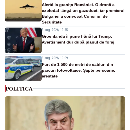
Alertă la granița României. O dronă a
explodat lângă un gazoduct, iar premierul
Bulgariei a convocat Consiliul de
Securitate
8 aug. 2026, 13:35
Groenlanda îi pune frână lui Trump.
Avertisment dur după planul de foraj
8 aug. 2026, 13:09
Furt de 1.500 de metri de cabluri din
parcuri fotovoltaice. Șapte persoane,
arestate
POLITICA