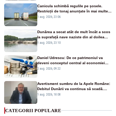
Canicula schimbă regulile pe șosele.
Restricții de tonaj anunțate în mai multe
județe
1 aug. 2026, 23:06
Dunărea a secat atât de mult încât a scos
la suprafață nave naziste din al doilea
război mondial
1 aug. 2026, 23:10
Daniel Udrescu: De ce patrimoniul va
deveni conceptul central al economiei
viitoare?
2 aug. 2026, 09:22
Avertisment sumbru de la Apele Române:
Debitul Dunării va continua să scadă.
Cernavodă s-ar putea închide în 4 zile
1 aug. 2026, 18:08
CATEGORII POPULARE