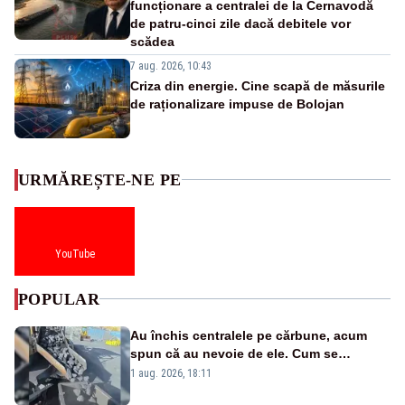
funcționare a centralei de la Cernavodă
de patru-cinci zile dacă debitele vor
scădea
7 aug. 2026, 10:43
Criza din energie. Cine scapă de măsurile
de raționalizare impuse de Bolojan
URMĂREȘTE-NE PE
YouTube
POPULAR
Au închis centralele pe cărbune, acum
spun că au nevoie de ele. Cum se
pasează vina în plină criză energetică
1 aug. 2026, 18:11