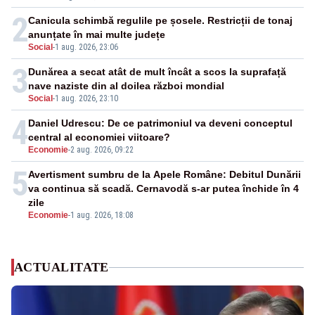
2
Canicula schimbă regulile pe șosele. Restricții de tonaj
anunțate în mai multe județe
Social
-
1 aug. 2026, 23:06
3
Dunărea a secat atât de mult încât a scos la suprafață
nave naziste din al doilea război mondial
Social
-
1 aug. 2026, 23:10
4
Daniel Udrescu: De ce patrimoniul va deveni conceptul
central al economiei viitoare?
Economie
-
2 aug. 2026, 09:22
5
Avertisment sumbru de la Apele Române: Debitul Dunării
va continua să scadă. Cernavodă s-ar putea închide în 4
zile
Economie
-
1 aug. 2026, 18:08
ACTUALITATE