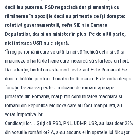
dacă iau puterea. PSD negociază dur și amenință cu
rămânerea în opoziție dacă nu primește ce își dorește:
rotativă guvernamentală, șefia SIE și a Camerei
Deputaților, dar și un minister în plus. Pe de altă parte,
nici intrarea USR nu e sigură.
"Îi rog pe românii care se uită la noi să închidă ochii și să-și
imagineze o haită de hiene care încearcă să sfârtece un hoit.
Dar, atenție, hoitul nu este mort, este viu! Este România! Se
duce o bătălie pentru o bucată din România. Este vorba despre
funcții. De aceea peste 5 milioane de români, aproape
jumătate din România, mai puțin comunitatea maghiară și
românii din Republica Moldova care au fost manipulați, au
votat împotriva lor.
Candidații lor... Știți că PSD, PNL, UDMR, USR, au luat doar 23%
din voturile românilor? A, s-au ascuns ei în spatele lui Nicușor