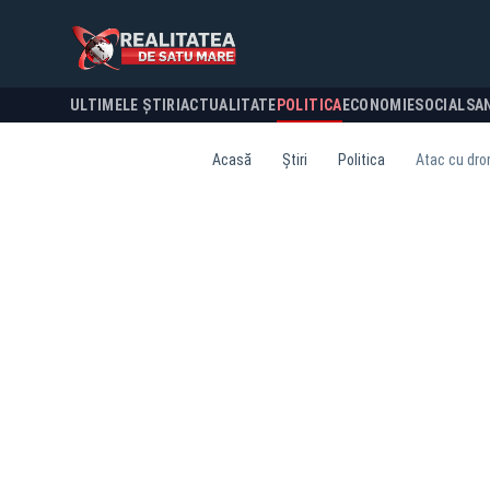
ULTIMELE ȘTIRI
ACTUALITATE
POLITICA
ECONOMIE
SOCIAL
SA
Acasă
Știri
Politica
Atac cu dron