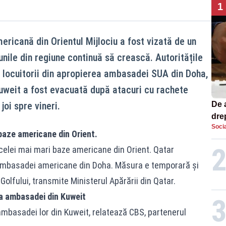
1
ricană din Orientul Mijlociu a fost vizată de un
unile din regiune continuă să crească. Autoritățile
 locuitorii din apropierea ambasadei SUA din Doha,
weit a fost evacuată după atacuri cu rachete
joi spre vineri.
De 
dre
Socia
str
baze americane din Orient.
celei mai mari baze americane din Orient. Qatar
 ambasadei americane din Doha. Măsura e temporară și
 Golfului, transmite Ministerul Apărării din Qatar.
a ambasadei din Kuweit
mbasadei lor din Kuweit, relatează CBS, partenerul