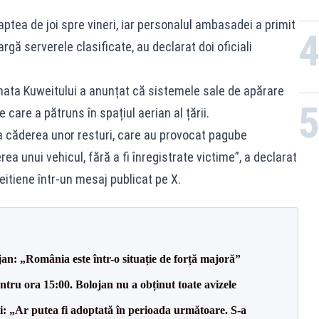
tea de joi spre vineri, iar personalul ambasadei a primit
rgă serverele clasificate, au declarat doi oficiali
mata Kuweitului a anunțat că sistemele sale de apărare
care a pătruns în spațiul aerian al țării.
a căderea unor resturi, care au provocat pagube
rea unui vehicul, fără a fi înregistrate victime”, a declarat
itiene într-un mesaj publicat pe X.
an: „România este într-o situație de forță majoră”
tru ora 15:00. Bolojan nu a obținut toate avizele
ii: „Ar putea fi adoptată în perioada următoare. S-a