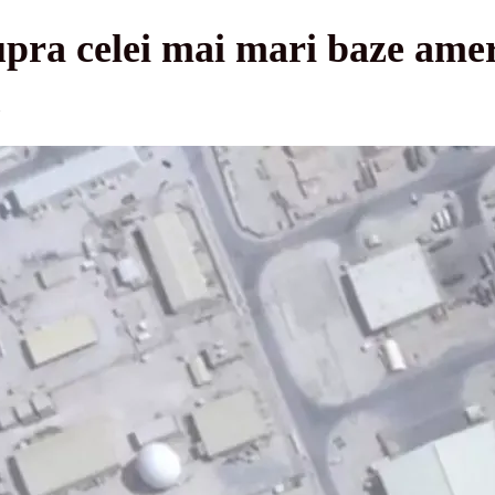
upra celei mai mari baze ame
u