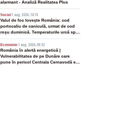
alarmant - Analiză Realitatea Plus
4
Social
-
1 aug. 2026, 10:15
Valul de foc lovește România: cod
portocaliu de caniculă, urmat de cod
roșu duminică. Temperaturile urcă spre
40°C
5
Economie
-
1 aug. 2026, 09:32
România în alertă energetică |
Vulnerabilitatea de pe Dunăre care
pune în pericol Centrala Cernavodă era
cunoscută de pe vremea lui Ceaușescu