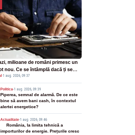
azi, milioane de români primesc un
pt nou. Ce se întâmplă dacă ți se
l
·
1 aug. 2026, 09:37
ică un produs
2
Politica
-
1 aug. 2026, 09:39
Piperea, semnal de alarmă. De ce este
bine să avem bani cash, în contextul
alertei energetice?
3
Actualitate
-
1 aug. 2026, 09:46
România, la limita tehnică a
importurilor de energie. Prețurile cresc