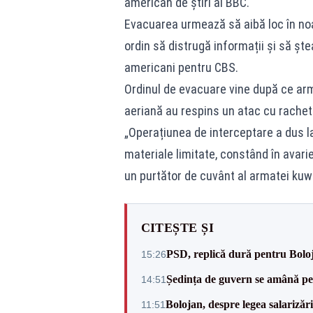
american de știri al
BBC
.
Evacuarea urmează să aibă loc în noap
ordin să distrugă informații și să ștea
americani pentru CBS.
Ordinul de evacuare vine după ce ar
aeriană au respins un atac cu rachete 
„Operațiunea de interceptare a dus l
materiale limitate, constând în avarie
un purtător de cuvânt al armatei kuwe
CITEȘTE ȘI
PSD, replică dură pentru Boloj
15:26
Ședința de guvern se amână pen
14:51
Bolojan, despre legea salarizăr
11:51