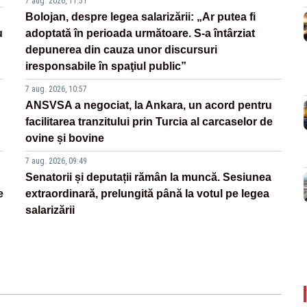
7 aug. 2026, 11:51
Bolojan, despre legea salarizării: „Ar putea fi
u
adoptată în perioada următoare. S-a întârziat
depunerea din cauza unor discursuri
iresponsabile în spaţiul public”
7 aug. 2026, 10:57
ANSVSA a negociat, la Ankara, un acord pentru
facilitarea tranzitului prin Turcia al carcaselor de
ovine și bovine
7 aug. 2026, 09:49
Senatorii și deputații rămân la muncă. Sesiunea
e
extraordinară, prelungită până la votul pe legea
salarizării