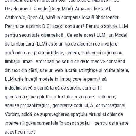
Development, Google (Deep Mind), Amazon, Meta AI,
Anthrop/c, Open AI, până la compania locală Bitdefender .
Pentru ce a primit DIGI acest contract? Pentru o soluție LLM
pentru securitate cibernetică . Ce este acest LLM : un Model
de Limbaj Larg (LLM) este un tip de algoritm de învățare
profundă care poate înțelege, genera, traduce și raționa cu
limbajul uman. Antrenați pe seturi de date masive constând
din text din cărți, site-uri web, lucrări științifice și multe altele,
LLM-urile învață modele în limbaj care le permit să
îndeplinească o gamă largă de sarcini, cum ar fi:
generarea și completarea textului, rezumare, traducere,
analiza probabilităților , generarea codului, AI conversațional.
Vorbim, adică, de supravegherea spațiului virtual și chiar de
intervenții guvernamentale în acest spațiu – pentru asta este
acest contract.