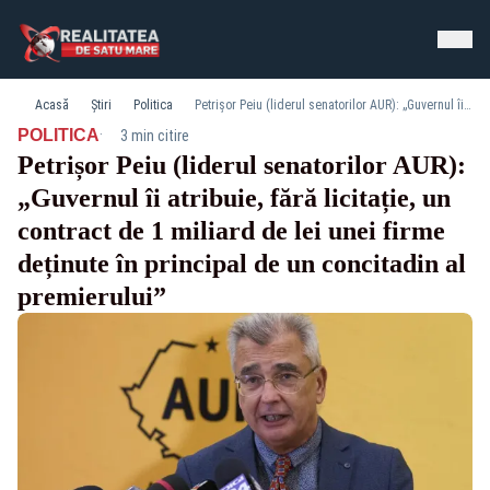
Acasă
Știri
Politica
Petrișor Peiu (liderul senatorilor AUR): „Guvernul îi atribuie, fără licitație, un contract de 1 miliard de lei unei firme deținute în principal de un concitadin al premierului”
·
POLITICA
3 min citire
Petrișor Peiu (liderul senatorilor AUR):
„Guvernul îi atribuie, fără licitație, un
contract de 1 miliard de lei unei firme
deținute în principal de un concitadin al
premierului”