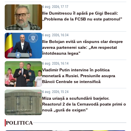
6 aug. 2026, 17:17
Ilie Dumitrescu îl apără pe Gigi Becali:
„Problema de la FCSB nu este patronul”
6 aug. 2026, 16:34
Ilie Bolojan evită un răspuns clar despre
averea partenerei sale: „Am respectat
întotdeauna legea”
6 aug. 2026, 16:14
Vladimir Putin intervine în politica
monetară a Rusiei. Presiunile asupra
Băncii Centrale se intensifică
6 aug. 2026, 15:24
Miza uriașă a scufundării barjelor.
Reactorul 2 de la Cernavodă poate primi o
nouă „gură de oxigen”
POLITICA