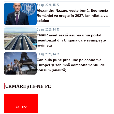
6 aug. 2026, 15:23
Alexandru Nazare, veste bună: Economia
României va crește în 2027, iar inflația va
scădea
6 aug. 2026, 14:43
CNAIR avertizează asupra unui portal
neautorizat din Ungaria care scumpește
rovinieta
6 aug. 2026, 14:09
Canicula pune presiune pe economia
Europei și schimbă comportamentul de
consum (analiză)
URMĂREȘTE-NE PE
YouTube