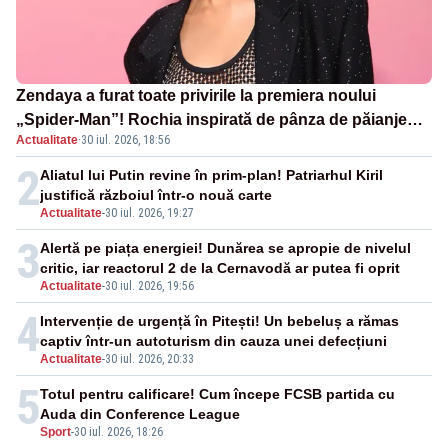
Zendaya a furat toate privirile la premiera noului
„Spider-Man”! Rochia inspirată de pânza de păianjen a
Actualitate
·
30 iul. 2026, 18:56
făcut senzație
2
Aliatul lui Putin revine în prim-plan! Patriarhul Kiril
justifică războiul într-o nouă carte
Actualitate
-
30 iul. 2026, 19:27
3
Alertă pe piața energiei! Dunărea se apropie de nivelul
critic, iar reactorul 2 de la Cernavodă ar putea fi oprit
Actualitate
-
30 iul. 2026, 19:56
4
Intervenție de urgență în Pitești! Un bebeluș a rămas
captiv într-un autoturism din cauza unei defecțiuni
Actualitate
-
30 iul. 2026, 20:33
5
Totul pentru calificare! Cum începe FCSB partida cu
Auda din Conference League
Sport
-
30 iul. 2026, 18:26