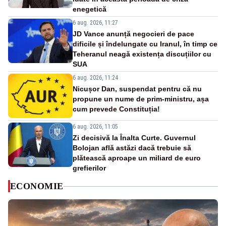
enegetică
6 aug. 2026, 11:27
JD Vance anunță negocieri de pace
dificile și îndelungate cu Iranul, în timp ce
Teheranul neagă existența discuțiilor cu
SUA
6 aug. 2026, 11:24
Nicușor Dan, suspendat pentru că nu
propune un nume de prim-ministru, așa
cum prevede Constituția!
6 aug. 2026, 11:05
Zi decisivă la Înalta Curte. Guvernul
Bolojan află astăzi dacă trebuie să
plătească aproape un miliard de euro
grefierilor
ECONOMIE