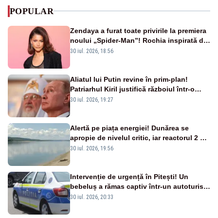
POPULAR
Zendaya a furat toate privirile la premiera
noului „Spider-Man”! Rochia inspirată de
pânza de păianjen a făcut senzație
30 iul. 2026, 18:56
Aliatul lui Putin revine în prim-plan!
Patriarhul Kiril justifică războiul într-o
nouă carte
30 iul. 2026, 19:27
Alertă pe piața energiei! Dunărea se
apropie de nivelul critic, iar reactorul 2 de
la Cernavodă ar putea fi oprit
30 iul. 2026, 19:56
Intervenție de urgență în Pitești! Un
bebeluș a rămas captiv într-un autoturism
din cauza unei defecțiuni
30 iul. 2026, 20:33