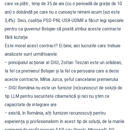
care va plăti , timp de 35 de ani (cu o perioadă de grație de 10
ani) o dobândă pe care nu o cunoaște nimeni acum (azi este
3,4%). Deci, coaliția PSD-PNL-USR-UDMR a făcut legi speciale
pentru ca guvernul Bolojan să poată atribui aceste contracte
fără licitație.
Este moral acest contract? Ei bine, aici lucrurile care trebuie
analizate sunt următoarele:
– principalul acționar al DIGI, Zoltan Teszari este un orădean,
la fel ca premierul Bolojan și la fel ca persoana care a decis
aceste contracte, Mihai Jurca, șeful cancelariei premierului
– DIGI România nu este un furnizor (re)cunoscut de soluții de
tip LLM pentru securitate cibernetică și nici nu știm ce
capacitate de integrare are
– există, în România, alți furnizori recunoscuți pentru
experiența și profesionalism în acest tip de soluții, de la marile
companii de profil precum SAP sau Oracle, Microsoft, SO