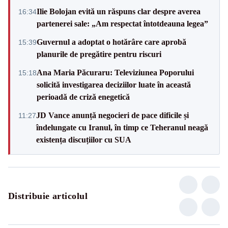
Ilie Bolojan evită un răspuns clar despre averea
16:34
partenerei sale: „Am respectat întotdeauna legea”
Guvernul a adoptat o hotărâre care aprobă
15:39
planurile de pregătire pentru riscuri
Ana Maria Păcuraru: Televiziunea Poporului
15:18
solicită investigarea deciziilor luate în această
perioadă de criză enegetică
JD Vance anunță negocieri de pace dificile și
11:27
îndelungate cu Iranul, în timp ce Teheranul neagă
existența discuțiilor cu SUA
Distribuie articolul