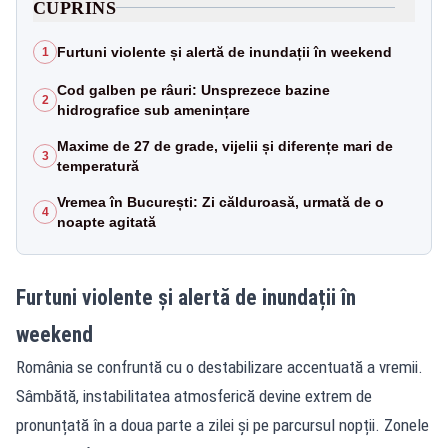
CUPRINS
Furtuni violente și alertă de inundații în weekend
1
Cod galben pe râuri: Unsprezece bazine
2
hidrografice sub amenințare
Maxime de 27 de grade, vijelii și diferențe mari de
3
temperatură
Vremea în București: Zi călduroasă, urmată de o
4
noapte agitată
Furtuni violente și alertă de inundații în
weekend
România se confruntă cu o destabilizare accentuată a vremii.
Sâmbătă, instabilitatea atmosferică devine extrem de
pronunțată în a doua parte a zilei și pe parcursul nopții. Zonele