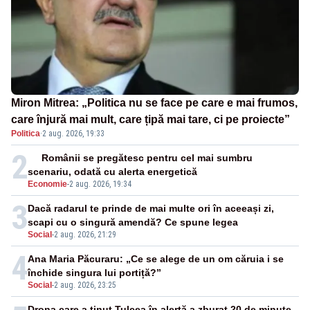
Miron Mitrea: „Politica nu se face pe care e mai frumos,
care înjură mai mult, care țipă mai tare, ci pe proiecte”
Politica
·
2 aug. 2026, 19:33
2
Românii se pregătesc pentru cel mai sumbru
scenariu, odată cu alerta energetică
Economie
-
2 aug. 2026, 19:34
3
Dacă radarul te prinde de mai multe ori în aceeași zi,
scapi cu o singură amendă? Ce spune legea
Social
-
2 aug. 2026, 21:29
4
Ana Maria Păcuraru: „Ce se alege de un om căruia i se
închide singura lui portiță?”
Social
-
2 aug. 2026, 23:25
Drona care a ținut Tulcea în alertă a zburat 20 de minute