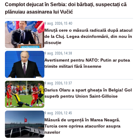
Complot dejucat în Serbia: doi bărbați, suspectați că
plănuiau asasinarea lui Vučić
9 aug. 2026, 15:40
Miruță cere o măsură radicală după atacul
de la Cluj. Legea dezinformării, din nou în
discuție
9 aug. 2026, 14:38
Avertisment pentru NATO: Putin ar putea
trimite militari fără însemne
9 aug. 2026, 13:37
Darius Olaru a spart gheața în Belgia! Gol
superb pentru Union Saint-Gilloise
9 aug. 2026, 12:45
Măsură de urgență în Marea Neagră.
Turcia cere oprirea atacurilor asupra
navelor