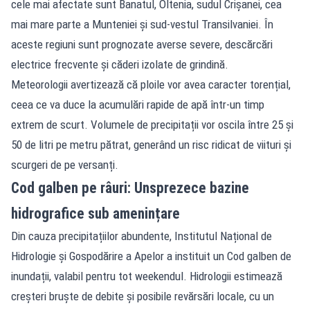
cele mai afectate sunt Banatul, Oltenia, sudul Crișanei, cea
mai mare parte a Munteniei și sud-vestul Transilvaniei. În
aceste regiuni sunt prognozate averse severe, descărcări
electrice frecvente și căderi izolate de grindină.
Meteorologii avertizează că ploile vor avea caracter torențial,
ceea ce va duce la acumulări rapide de apă într-un timp
extrem de scurt. Volumele de precipitații vor oscila între 25 și
50 de litri pe metru pătrat, generând un risc ridicat de viituri și
scurgeri de pe versanți.
Cod galben pe râuri: Unsprezece bazine
hidrografice sub amenințare
Din cauza precipitațiilor abundente, Institutul Național de
Hidrologie și Gospodărire a Apelor a instituit un Cod galben de
inundații, valabil pentru tot weekendul. Hidrologii estimează
creșteri bruște de debite și posibile revărsări locale, cu un