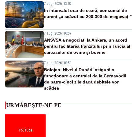
7 aug. 2026, 13:02
În intervalul orar de seară, consumul de
curent „a scăzut cu 200-300 de megawați”
7 aug. 2026, 10:57
ANSVSA a negociat, la Ankara, un acord
pentru facilitarea tranzitului prin Turcia al
carcaselor de ovine și bovine
7 aug. 2026, 10:51
Bolojan: Nivelul Dunării asigură o
funcționare a centralei de la Cernavodă
de patru-cinci zile dacă debitele vor
scădea
URMĂREȘTE-NE PE
YouTube