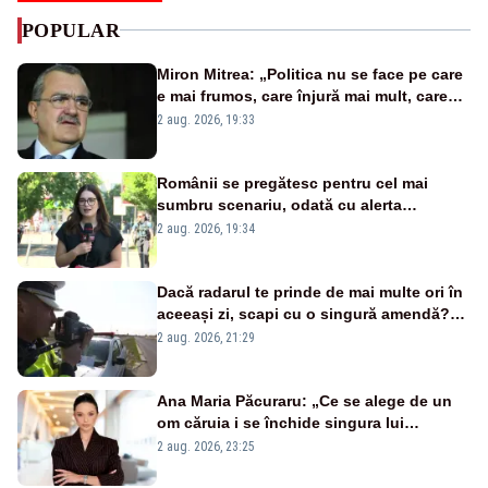
POPULAR
Miron Mitrea: „Politica nu se face pe care
e mai frumos, care înjură mai mult, care
țipă mai tare, ci pe proiecte”
2 aug. 2026, 19:33
Românii se pregătesc pentru cel mai
sumbru scenariu, odată cu alerta
energetică
2 aug. 2026, 19:34
Dacă radarul te prinde de mai multe ori în
aceeași zi, scapi cu o singură amendă?
Ce spune legea
2 aug. 2026, 21:29
Ana Maria Păcuraru: „Ce se alege de un
om căruia i se închide singura lui
portiță?”
2 aug. 2026, 23:25