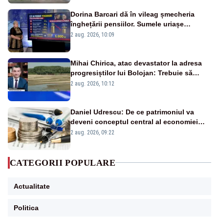
Dorina Barcari dă în vileag șmecheria
înghețării pensiilor. Sumele uriașe
pierdute de fiecare român
2 aug. 2026, 10:09
Mihai Chirica, atac devastator la adresa
progresiștilor lui Bolojan: Trebuie să
protejăm și natura, dar nu șținem omaneii
2 aug. 2026, 10:12
în stare permanentă de alertă
Daniel Udrescu: De ce patrimoniul va
deveni conceptul central al economiei
viitoare?
2 aug. 2026, 09:22
CATEGORII POPULARE
Actualitate
Politica