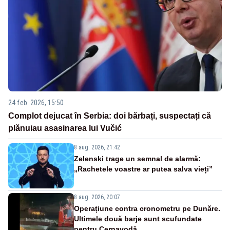
24 feb. 2026, 15:50
Complot dejucat în Serbia: doi bărbați, suspectați că
plănuiau asasinarea lui Vučić
8 aug. 2026, 21:42
Zelenski trage un semnal de alarmă:
„Rachetele voastre ar putea salva vieți”
8 aug. 2026, 20:07
Operațiune contra cronometru pe Dunăre.
Ultimele două barje sunt scufundate
pentru Cernavodă