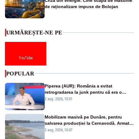
Criza din energie. Cine scapă de măsurile
de raționalizare impuse de Bolojan
URMĂREȘTE-NE PE
YouTube
POPULAR
Piperea (AUR): România a evitat
retrogradarea la junk pentru că era o
catastrofă pentru bănci și fondurile de
2 aug. 2026, 10:01
pensii
Mobilizare masivă pe Dunăre, pentru
salvarea producției la Cernavodă. Armata
va detona o stâncă și va devia apa
2 aug. 2026, 10:07
fluviului - IMAGINI AERIENE