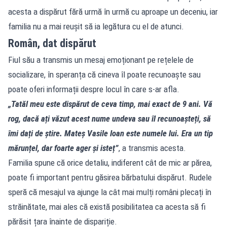
acesta a dispărut fără urmă în urmă cu aproape un deceniu, iar
familia nu a mai reușit să ia legătura cu el de atunci.
Român, dat dispărut
Fiul său a transmis un mesaj emoționant pe rețelele de
socializare, în speranța că cineva îl poate recunoaște sau
poate oferi informații despre locul în care s-ar afla.
„Tatăl meu este dispărut de ceva timp, mai exact de 9 ani. Vă
rog, dacă ați văzut acest nume undeva sau îl recunoașteți, să
îmi dați de știre. Mateș Vasile Ioan este numele lui. Era un tip
mărunțel, dar foarte ager și isteț”
, a transmis acesta.
Familia spune că orice detaliu, indiferent cât de mic ar părea,
poate fi important pentru găsirea bărbatului dispărut. Rudele
speră că mesajul va ajunge la cât mai mulți români plecați în
străinătate, mai ales că există posibilitatea ca acesta să fi
părăsit țara înainte de dispariție.