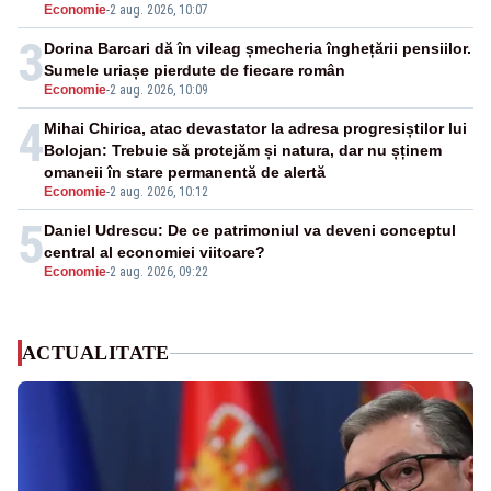
Economie
-
2 aug. 2026, 10:07
3
Dorina Barcari dă în vileag șmecheria înghețării pensiilor.
Sumele uriașe pierdute de fiecare român
Economie
-
2 aug. 2026, 10:09
4
Mihai Chirica, atac devastator la adresa progresiștilor lui
Bolojan: Trebuie să protejăm și natura, dar nu șținem
omaneii în stare permanentă de alertă
Economie
-
2 aug. 2026, 10:12
5
Daniel Udrescu: De ce patrimoniul va deveni conceptul
central al economiei viitoare?
Economie
-
2 aug. 2026, 09:22
ACTUALITATE