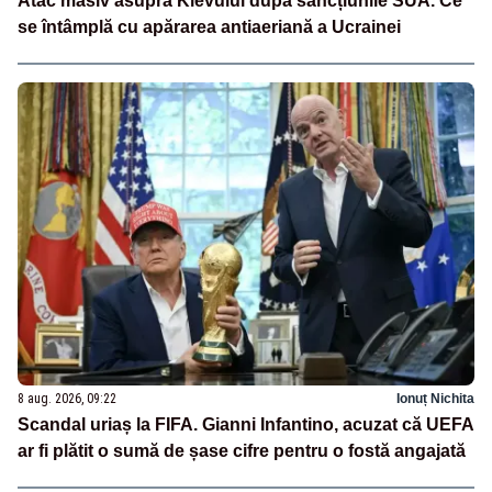
Atac masiv asupra Kievului după sancțiunile SUA. Ce
se întâmplă cu apărarea antiaeriană a Ucrainei
8 aug. 2026, 09:22
Ionuț Nichita
Scandal uriaș la FIFA. Gianni Infantino, acuzat că UEFA
ar fi plătit o sumă de șase cifre pentru o fostă angajată