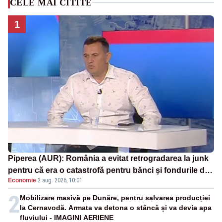
CELE MAI CITITE
1
Piperea (AUR): România a evitat retrogradarea la junk
pentru că era o catastrofă pentru bănci și fondurile de
Economie
·
2 aug. 2026, 10:01
pensii
2
Mobilizare masivă pe Dunăre, pentru salvarea producției
la Cernavodă. Armata va detona o stâncă și va devia apa
fluviului - IMAGINI AERIENE