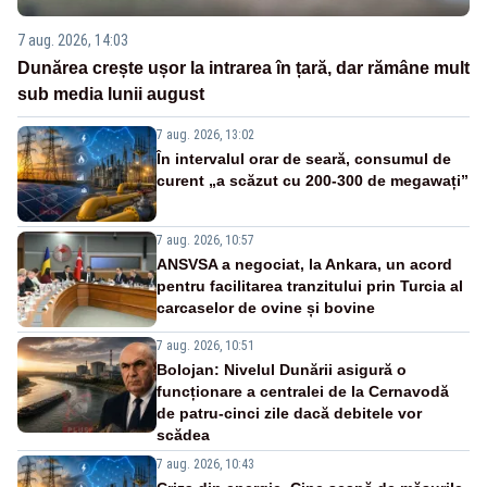
7 aug. 2026, 14:03
Dunărea crește ușor la intrarea în țară, dar rămâne mult
sub media lunii august
7 aug. 2026, 13:02
În intervalul orar de seară, consumul de
curent „a scăzut cu 200-300 de megawați”
7 aug. 2026, 10:57
ANSVSA a negociat, la Ankara, un acord
pentru facilitarea tranzitului prin Turcia al
carcaselor de ovine și bovine
7 aug. 2026, 10:51
Bolojan: Nivelul Dunării asigură o
funcționare a centralei de la Cernavodă
de patru-cinci zile dacă debitele vor
scădea
7 aug. 2026, 10:43