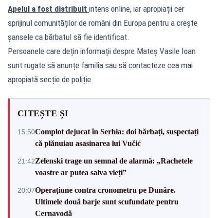
Apelul a fost distribuit
intens online, iar apropiații cer
sprijinul comunităților de români din Europa pentru a crește
șansele ca bărbatul să fie identificat.
Persoanele care dețin informații despre Mateș Vasile Ioan
sunt rugate să anunțe familia sau să contacteze cea mai
apropiată secție de poliție.
CITEȘTE ȘI
Complot dejucat în Serbia: doi bărbați, suspectați
15:50
că plănuiau asasinarea lui Vučić
Zelenski trage un semnal de alarmă: „Rachetele
21:42
voastre ar putea salva vieți”
Operațiune contra cronometru pe Dunăre.
20:07
Ultimele două barje sunt scufundate pentru
Cernavodă