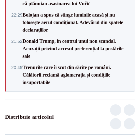
că plănuiau asasinarea lui Vučić
Bolojan a spus că stinge luminile acasă și nu
22:29
folosește aerul condiționat. Adevărul din spatele
declarațiilor
Donald Trump, în centrul unui nou scandal.
21:52
Acuzații privind accesul preferențial la postările
sale
Trenurile care îi scot din sărite pe români.
20:49
Călătorii reclamă aglomerația și condițiile
insuportabile
Distribuie articolul