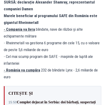
SURSĂ: declarație Alexander Shamray, reprezentantul
companiei Damen
Marele beneficiar al programului SAFE din România este
gigantul Rheinmetall
- Compania va livra
blindate, nave de război și alte
echipamente militare
- Rheinmetall va gestiona 6 programe din cele 15, cu o valoare
de peste 5,6 miliarde de euro
- Cel mai scump program din SAFE - mașinile de luptă ale
infanteriei
- România va cumpăra
232 de blindate Lynx - 2,6 miliarde de
euro
CITEȘTE ȘI
Complot dejucat în Serbia: doi bărbați, suspectați
15:50