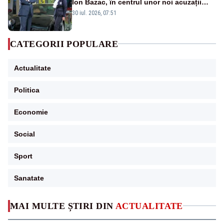
Ion Bazac, în centrul unor noi acuzații
publice
30 iul. 2026, 07:51
CATEGORII POPULARE
Actualitate
Politica
Economie
Social
Sport
Sanatate
MAI MULTE ȘTIRI DIN
ACTUALITATE