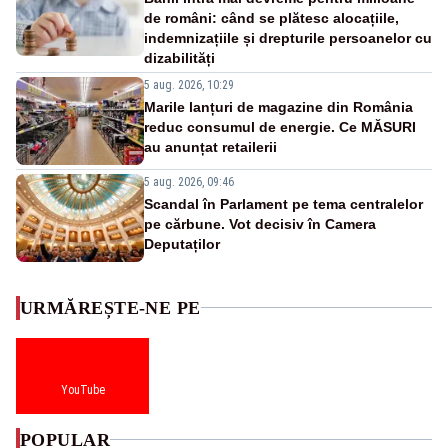
de români: când se plătesc alocațiile,
indemnizațiile și drepturile persoanelor cu
dizabilități
5 aug. 2026, 10:29
Marile lanțuri de magazine din România
reduc consumul de energie. Ce MĂSURI
au anunțat retailerii
5 aug. 2026, 09:46
Scandal în Parlament pe tema centralelor
pe cărbune. Vot decisiv în Camera
Deputaților
URMĂREȘTE-NE PE
YouTube
POPULAR