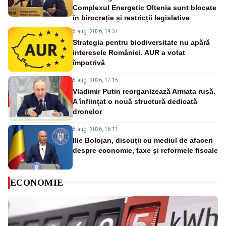
Complexul Energetic Oltenia sunt blocate
în birocrație și restricții legislative
5 aug. 2026, 19:37
Strategia pentru biodiversitate nu apără
interesele României. AUR a votat
împotrivă
5 aug. 2026, 17:15
Vladimir Putin reorganizează Armata rusă.
A înființat o nouă structură dedicată
dronelor
5 aug. 2026, 16:11
Ilie Bolojan, discuții cu mediul de afaceri
despre economie, taxe și reformele fiscale
ECONOMIE