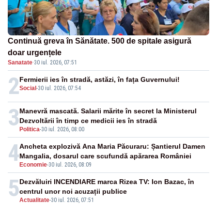
Continuă greva în Sănătate. 500 de spitale asigură
doar urgențele
Sanatate
·
30 iul. 2026, 07:51
2
Fermierii ies în stradă, astăzi, în fața Guvernului!
Social
-
30 iul. 2026, 07:54
3
Manevră mascată. Salarii mărite în secret la Ministerul
Dezvoltării în timp ce medicii ies în stradă
Politica
-
30 iul. 2026, 08:00
4
Ancheta explozivă Ana Maria Păcuraru: Șantierul Damen
Mangalia, dosarul care scufundă apărarea României
Economie
-
30 iul. 2026, 08:09
5
Dezvăluiri INCENDIARE marca Rizea TV: Ion Bazac, în
centrul unor noi acuzații publice
Actualitate
-
30 iul. 2026, 07:51