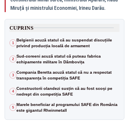
Miruță și ministrului Economiei, Irineu Darău.
CUPRINS
Belgienii acuză statul că au suspendat discuțiile
1
privind producția locală de armament
Sud-coreeni acuză statul că puteau fabrica
2
echipamente militare în Dâmbovița
Compania Beretta acuză statul că nu a respectat
3
transparența în competiția SAFE
Constructorii olandezi susțin că au fost scoși pe
4
nedrept din competiția SAFE
Marele beneficiar al programului SAFE din România
5
este gigantul Rheinmetall