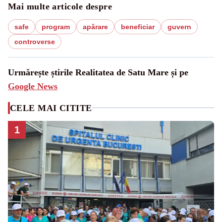
Mai multe articole despre
safe
program
apărare
beneficiar
guvern
controverse
Urmărește știrile Realitatea de Satu Mare și pe
Google News
CELE MAI CITITE
1