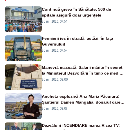
Continuă greva în Sănătate. 500 de
spitale asigură doar urgențele
30 iul. 2026, 07:51
Fermierii ies în stradă, astăzi, în fața
Guvernului!
30 iul. 2026, 07:54
Manevră mascată. Salarii mărite în secret
la Ministerul Dezvoltării în timp ce medicii
ies în stradă
30 iul. 2026, 08:00
Ancheta explozivă Ana Maria Păcuraru:
Șantierul Damen Mangalia, dosarul care
scufundă apărarea României
30 iul. 2026, 08:09
Dezvăluiri INCENDIARE marca Rizea TV: