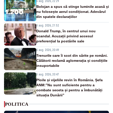
5 aug. 2026, 22:29
Bolojan a spus că stinge luminile acasă și
nu folosește aerul condiționat. Adevărul
din spatele declarațiilor
5 aug. 2026, 21:52
Donald Trump, în centrul unui nou
scandal. Acuzații privind accesul
preferențial la postările sale
5 aug. 2026, 20:49
Trenurile care îi scot din sărite pe români.
Călătorii reclamă aglomerația și condițiile
insuportabile
5 aug. 2026, 20:47
Ploile și vijeliile revin în România. Șefa
ANM:”Nu sunt suficiente pentru a
combate seceta și pentru a îmbunătăți
situația Dunării”
POLITICA