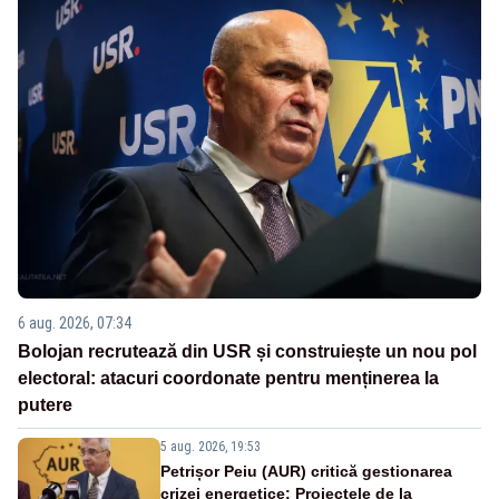
6 aug. 2026, 07:34
Bolojan recrutează din USR și construiește un nou pol
electoral: atacuri coordonate pentru menținerea la
putere
5 aug. 2026, 19:53
Petrișor Peiu (AUR) critică gestionarea
crizei energetice: Proiectele de la