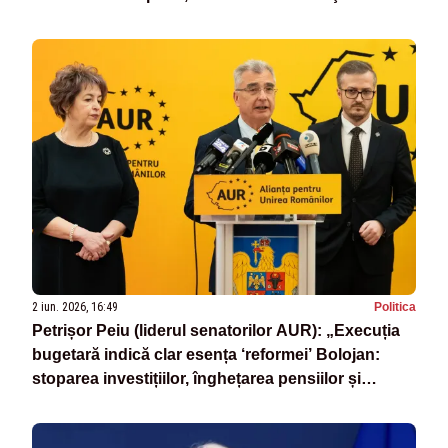
securităţii naţionale
2 iun. 2026, 16:49
Politica
Petrișor Peiu (liderul senatorilor AUR): „Execuția
bugetară indică clar esența ‘reformei’ Bolojan:
stoparea investițiilor, înghețarea pensiilor și
creșterea cheltuielilor cu dobânzile”