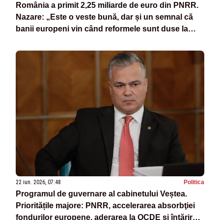
România a primit 2,25 miliarde de euro din PNRR.
Nazare: „Este o veste bună, dar și un semnal că
banii europeni vin când reformele sunt duse la
capăt”
22 iun. 2026, 07:48
Politica
Programul de guvernare al cabinetului Veștea.
Prioritățile majore: PNRR, accelerarea absorbţiei
fondurilor europene, aderarea la OCDE şi întărirea