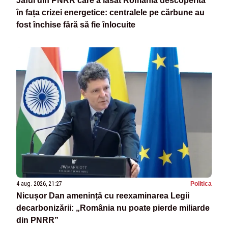
Jaful din PNRR care a lăsat România descoperită
în fața crizei energetice: centralele pe cărbune au
fost închise fără să fie înlocuite
4 aug. 2026, 21:27
Politica
Nicușor Dan amenință cu reexaminarea Legii
decarbonizării: „România nu poate pierde miliarde
din PNRR”