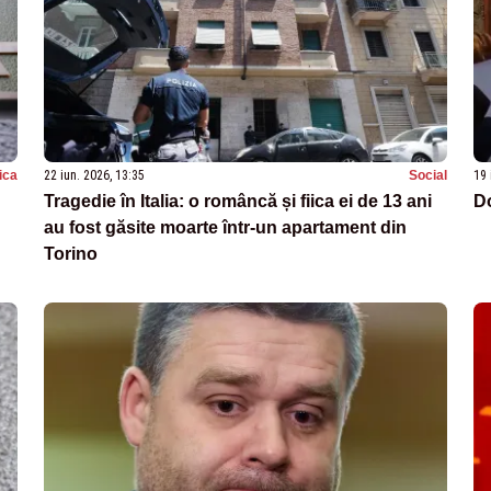
tica
22 iun. 2026, 13:35
Social
19 
Tragedie în Italia: o româncă și fiica ei de 13 ani
Do
au fost găsite moarte într-un apartament din
Torino