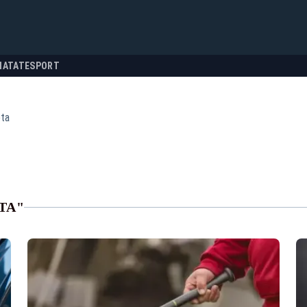
NATATE
SPORT
ta
TA"