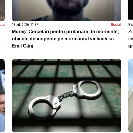
ate
13 iul. 2026, 11:37
Social
9 i
Mureş: Cercetări pentru profanare de morminte;
Zi
obiecte descoperite pe mormântul victimei lui
il
Emil Gânj
gr