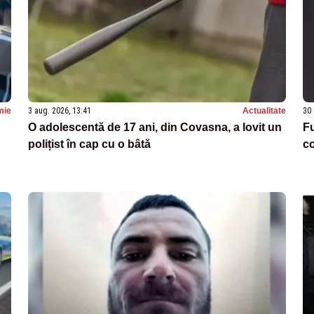
mie
3 aug. 2026, 13:41
Actualitate
30 
O adolescentă de 17 ani, din Covasna, a lovit un
Fu
polițist în cap cu o bâtă
co