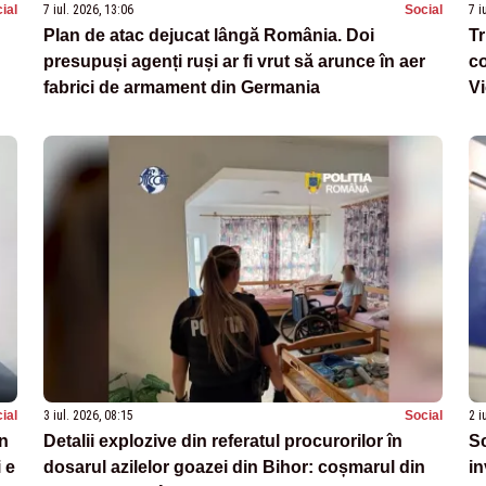
ial
7 iul. 2026, 13:06
Social
7 i
Plan de atac dejucat lângă România. Doi
Tr
presupuși agenți ruși ar fi vrut să arunce în aer
co
fabrici de armament din Germania
Vi
ial
3 iul. 2026, 08:15
Social
2 i
in
Detalii explozive din referatul procurorilor în
Sc
 e
dosarul azilelor goazei din Bihor: coșmarul din
in