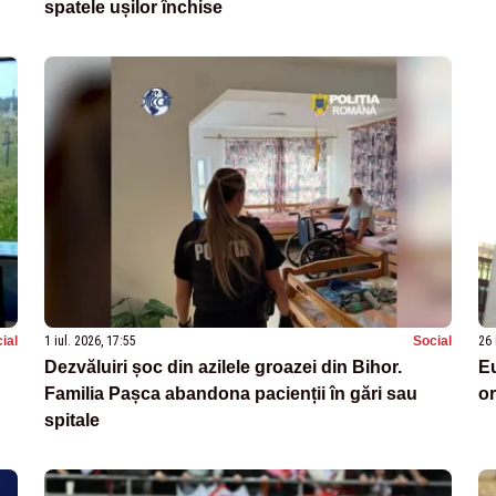
spatele ușilor închise
ial
1 iul. 2026, 17:55
Social
26 
Dezvăluiri șoc din azilele groazei din Bihor.
Eu
Familia Pașca abandona pacienții în gări sau
or
spitale