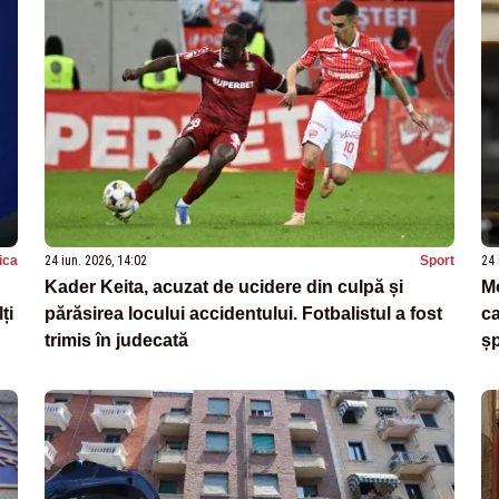
tica
24 iun. 2026, 14:02
Sport
24 
Kader Keita, acuzat de ucidere din culpă și
Mo
ți
părăsirea locului accidentului. Fotbalistul a fost
ca
trimis în judecată
șp