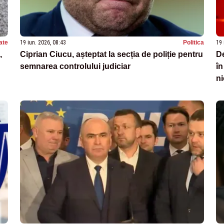
ate
19 iun. 2026, 08:43
Politica
19 
,
Ciprian Ciucu, așteptat la secția de poliție pentru
De
semnarea controlului judiciar
în
ni