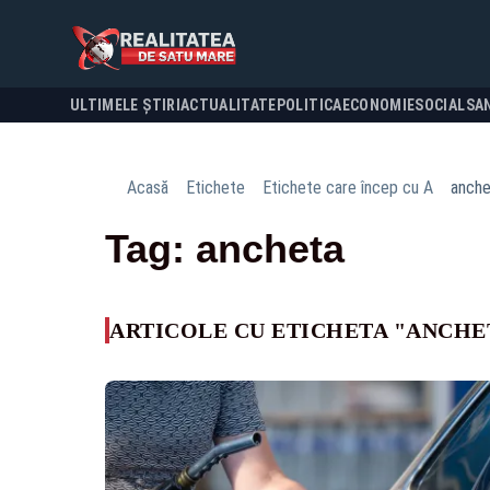
ULTIMELE ȘTIRI
ACTUALITATE
POLITICA
ECONOMIE
SOCIAL
SA
Acasă
Etichete
Etichete care încep cu A
anche
Tag: ancheta
ARTICOLE CU ETICHETA "ANCHE