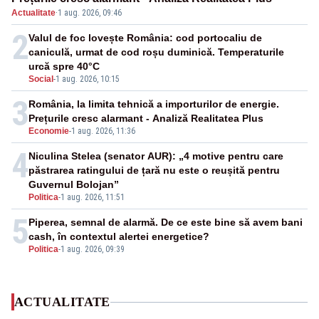
Actualitate
·
1 aug. 2026, 09:46
2
Valul de foc lovește România: cod portocaliu de
caniculă, urmat de cod roșu duminică. Temperaturile
urcă spre 40°C
Social
-
1 aug. 2026, 10:15
3
România, la limita tehnică a importurilor de energie.
Prețurile cresc alarmant - Analiză Realitatea Plus
Economie
-
1 aug. 2026, 11:36
4
Niculina Stelea (senator AUR): „4 motive pentru care
păstrarea ratingului de țară nu este o reușită pentru
Guvernul Bolojan”
Politica
-
1 aug. 2026, 11:51
5
Piperea, semnal de alarmă. De ce este bine să avem bani
cash, în contextul alertei energetice?
Politica
-
1 aug. 2026, 09:39
ACTUALITATE