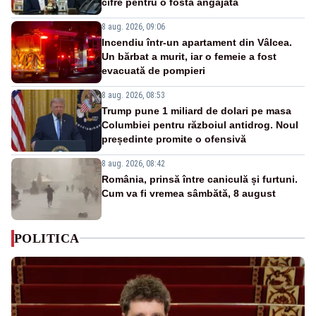
cifre pentru o fostă angajată
8 aug. 2026, 09:06
Incendiu într-un apartament din Vâlcea.
Un bărbat a murit, iar o femeie a fost
evacuată de pompieri
8 aug. 2026, 08:53
Trump pune 1 miliard de dolari pe masa
Columbiei pentru războiul antidrog. Noul
președinte promite o ofensivă
8 aug. 2026, 08:42
România, prinsă între caniculă și furtuni.
Cum va fi vremea sâmbătă, 8 august
POLITICA