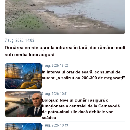
7 aug. 2026, 14:03
Dunărea crește ușor la intrarea în țară, dar rămâne mult
sub media lunii august
7 aug. 2026, 13:02
În intervalul orar de seară, consumul de
curent „a scăzut cu 200-300 de megawați”
7 aug. 2026, 10:51
Bolojan: Nivelul Dunării asigură o
funcționare a centralei de la Cernavodă
de patru-cinci zile dacă debitele vor
scădea
7 aug. 2026, 10:43