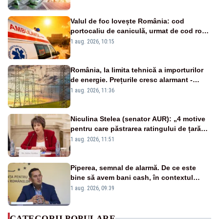
Valul de foc lovește România: cod
portocaliu de caniculă, urmat de cod roșu
duminică. Temperaturile urcă spre 40°C
1 aug. 2026, 10:15
România, la limita tehnică a importurilor
de energie. Prețurile cresc alarmant -
Analiză Realitatea Plus
1 aug. 2026, 11:36
Niculina Stelea (senator AUR): „4 motive
pentru care păstrarea ratingului de țară
nu este o reușită pentru Guvernul
1 aug. 2026, 11:51
Bolojan”
Piperea, semnal de alarmă. De ce este
bine să avem bani cash, în contextul
alertei energetice?
1 aug. 2026, 09:39
CATEGORII POPULARE