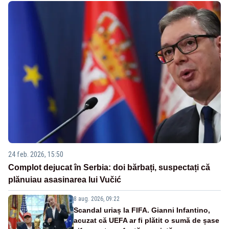
24 feb. 2026, 15:50
Complot dejucat în Serbia: doi bărbați, suspectați că
plănuiau asasinarea lui Vučić
8 aug. 2026, 09:22
Scandal uriaș la FIFA. Gianni Infantino,
acuzat că UEFA ar fi plătit o sumă de șase