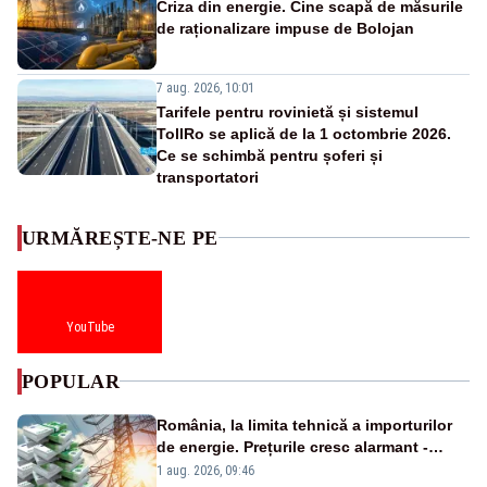
Criza din energie. Cine scapă de măsurile
de raționalizare impuse de Bolojan
7 aug. 2026, 10:01
Tarifele pentru rovinietă și sistemul
TollRo se aplică de la 1 octombrie 2026.
Ce se schimbă pentru șoferi și
transportatori
URMĂREȘTE-NE PE
YouTube
POPULAR
România, la limita tehnică a importurilor
de energie. Prețurile cresc alarmant -
Analiză Realitatea Plus
1 aug. 2026, 09:46