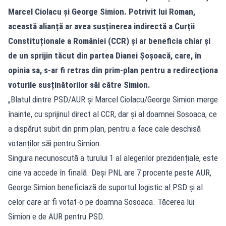
Marcel Ciolacu și George Simion. Potrivit lui Roman,
această alianță ar avea susținerea indirectă a Curții
Constituționale a României (CCR) și ar beneficia chiar și
de un sprijin tăcut din partea Dianei Șoșoacă, care, în
opinia sa, s-ar fi retras din prim-plan pentru a redirecționa
voturile susținătorilor săi către Simion.
„Blatul dintre PSD/AUR și Marcel Ciolacu/George Simion merge
înainte, cu sprijinul direct al CCR, dar și al doamnei Sosoaca, ce
a dispărut subit din prim plan, pentru a face cale deschisă
votanților săi pentru Simion.
Singura necunoscută a turului 1 al alegerilor prezidențiale, este
cine va accede în finală. Deși PNL are 7 procente peste AUR,
George Simion beneficiază de suportul logistic al PSD și al
celor care ar fi votat-o pe doamna Sosoaca. Tăcerea lui
Simion e de AUR pentru PSD.