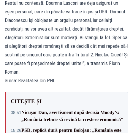
Restul nu contează. Doamna Lasconi are deja asigurat un
eșec personal, care din păcate va trage în jos și USR. Domnul
Diaconescu își oblojeste un orgoliu personal, iar ceilalți
candidați, nu vor avea alt rezultat, decât fărâmițarea dreptei.
Alegătorii extremistilor sunt motivați. Ai stangii, la fel. Sper ca
și alegătorii dreptei românești să se decidă cât mai repede să-l
susțină pe singurul care poate intra în turul 2: Nicolae Ciucă! Și
care poate fi președintele dreptei unite!”, a transmis Florin
Roman.
Sursa: Realitatea Din PNL
CITEȘTE ȘI
Nicușor Dan, avertisment după decizia Moody’s:
08:51
„România trebuie să revină la creștere economică”
PSD, replică dură pentru Bolojan: „România este
15:26