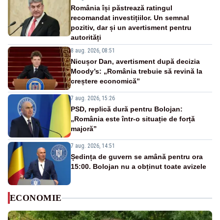
România își păstrează ratingul
recomandat investițiilor. Un semnal
pozitiv, dar și un avertisment pentru
autorități
8 aug. 2026, 08:51
Nicușor Dan, avertisment după decizia
Moody’s: „România trebuie să revină la
creștere economică”
7 aug. 2026, 15:26
PSD, replică dură pentru Bolojan:
„România este într-o situație de forță
majoră”
7 aug. 2026, 14:51
Ședința de guvern se amână pentru ora
15:00. Bolojan nu a obținut toate avizele
ECONOMIE