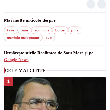
Mai multe articole despre
taxe
bani
scumpiri
bolos
pnrr
comisia europeana
cub
Urmărește știrile Realitatea de Satu Mare și pe
Google News
CELE MAI CITITE
1