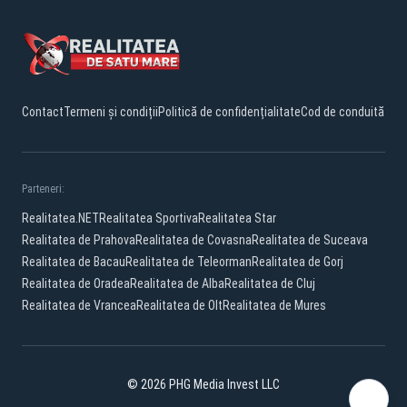
Contact
Termeni și condiții
Politică de confidențialitate
Cod de conduită
Parteneri:
Realitatea.NET
Realitatea Sportiva
Realitatea Star
Realitatea de Prahova
Realitatea de Covasna
Realitatea de Suceava
Realitatea de Bacau
Realitatea de Teleorman
Realitatea de Gorj
Realitatea de Oradea
Realitatea de Alba
Realitatea de Cluj
Realitatea de Vrancea
Realitatea de Olt
Realitatea de Mures
© 2026 PHG Media Invest LLC
YouTube