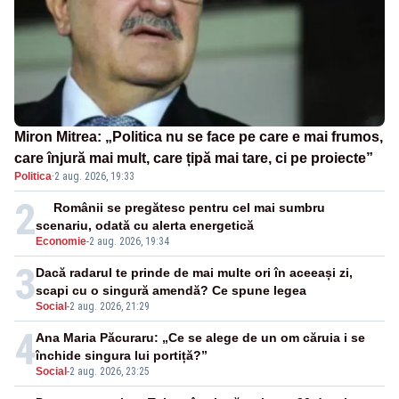
Miron Mitrea: „Politica nu se face pe care e mai frumos,
care înjură mai mult, care țipă mai tare, ci pe proiecte”
Politica
·
2 aug. 2026, 19:33
2
Românii se pregătesc pentru cel mai sumbru
scenariu, odată cu alerta energetică
Economie
-
2 aug. 2026, 19:34
3
Dacă radarul te prinde de mai multe ori în aceeași zi,
scapi cu o singură amendă? Ce spune legea
Social
-
2 aug. 2026, 21:29
4
Ana Maria Păcuraru: „Ce se alege de un om căruia i se
închide singura lui portiță?”
Social
-
2 aug. 2026, 23:25