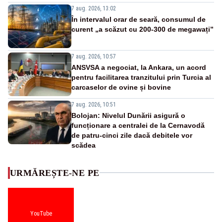
7 aug. 2026, 13:02
În intervalul orar de seară, consumul de
curent „a scăzut cu 200-300 de megawați”
7 aug. 2026, 10:57
ANSVSA a negociat, la Ankara, un acord
pentru facilitarea tranzitului prin Turcia al
carcaselor de ovine și bovine
7 aug. 2026, 10:51
Bolojan: Nivelul Dunării asigură o
funcționare a centralei de la Cernavodă
de patru-cinci zile dacă debitele vor
scădea
URMĂREȘTE-NE PE
YouTube