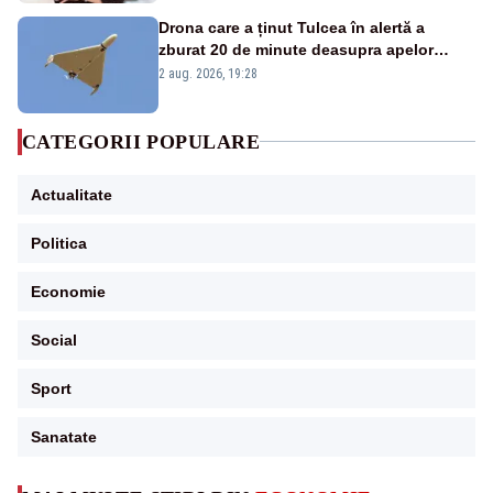
Drona care a ținut Tulcea în alertă a
zburat 20 de minute deasupra apelor
României. Au fost ridicate două F-16
2 aug. 2026, 19:28
CATEGORII POPULARE
Actualitate
Politica
Economie
Social
Sport
Sanatate