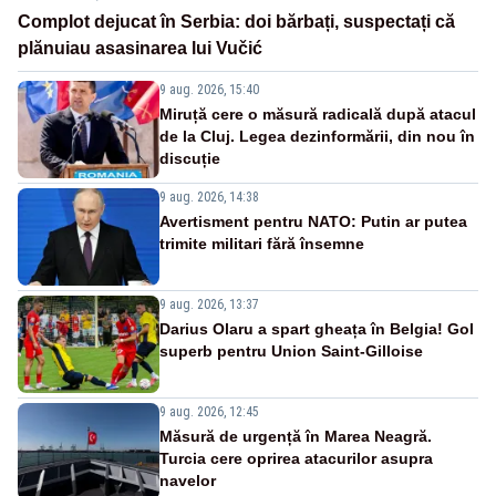
Complot dejucat în Serbia: doi bărbați, suspectați că
plănuiau asasinarea lui Vučić
9 aug. 2026, 15:40
Miruță cere o măsură radicală după atacul
de la Cluj. Legea dezinformării, din nou în
discuție
9 aug. 2026, 14:38
Avertisment pentru NATO: Putin ar putea
trimite militari fără însemne
9 aug. 2026, 13:37
Darius Olaru a spart gheața în Belgia! Gol
superb pentru Union Saint-Gilloise
9 aug. 2026, 12:45
Măsură de urgență în Marea Neagră.
Turcia cere oprirea atacurilor asupra
navelor