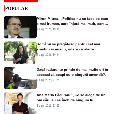
POPULAR
Miron Mitrea: „Politica nu se face pe care
e mai frumos, care înjură mai mult, care
țipă mai tare, ci pe proiecte”
2 aug. 2026, 19:33
Românii se pregătesc pentru cel mai
sumbru scenariu, odată cu alerta
energetică
2 aug. 2026, 19:34
Dacă radarul te prinde de mai multe ori în
aceeași zi, scapi cu o singură amendă?
Ce spune legea
2 aug. 2026, 21:29
Ana Maria Păcuraru: „Ce se alege de un
om căruia i se închide singura lui
portiță?”
2 aug. 2026, 23:25