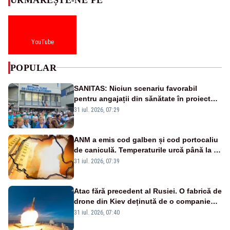
YouTube
POPULAR
SANITAS: Niciun scenariu favorabil
pentru angajații din sănătate în proiectul
Legii salarizării
31 iul. 2026, 07:29
ANM a emis cod galben și cod portocaliu
de caniculă. Temperaturile urcă până la 38
de grade, iar nopțile devin tropicale
31 iul. 2026, 07:39
Atac fără precedent al Rusiei. O fabrică de
drone din Kiev deținută de o companie
americană, distrusă de o rachetă
31 iul. 2026, 07:40
rusească