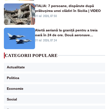
ITALIA: 7 persoane, dispărute după
prăbușirea unei clădiri în Sicilia | VIDEO
31 iul. 2026, 07:50
Alertă aeriană la graniță pentru a treia
oară în 24 de ore. Două aeronave
Eurofighter britanice au fost ridicate de la
31 iul. 2026, 07:24
sol
CATEGORII POPULARE
Actualitate
Politica
Economie
Social