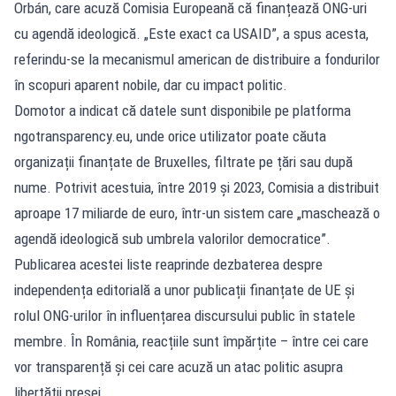
Orbán, care acuză Comisia Europeană că finanțează ONG-uri
cu agendă ideologică. „Este exact ca USAID”, a spus acesta,
referindu-se la mecanismul american de distribuire a fondurilor
în scopuri aparent nobile, dar cu impact politic.
Domotor a indicat că datele sunt disponibile pe platforma
ngotransparency.eu, unde orice utilizator poate căuta
organizații finanțate de Bruxelles, filtrate pe țări sau după
nume. Potrivit acestuia, între 2019 și 2023, Comisia a distribuit
aproape 17 miliarde de euro, într-un sistem care „maschează o
agendă ideologică sub umbrela valorilor democratice”.
Publicarea acestei liste reaprinde dezbaterea despre
independența editorială a unor publicații finanțate de UE și
rolul ONG-urilor în influențarea discursului public în statele
membre. În România, reacțiile sunt împărțite – între cei care
vor transparență și cei care acuză un atac politic asupra
libertății presei.