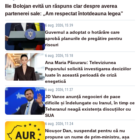
Ilie Bolojan evită un răspuns clar despre averea
partenerei sale: „Am respectat întotdeauna legea”
6 aug. 2026, 15:39
Guvernul a adoptat o hotărâre care
aprobă planurile de pregătire pentru
riscuri
6 aug. 2026, 15:18
Ana Maria Păcuraru: Televiziunea
Poporului solicită investigarea deciziilor
luate în această perioadă de criză
enegetică
6 aug. 2026, 11:27
JD Vance anunță negocieri de pace
dificile și îndelungate cu Iranul, în timp ce
Teheranul neagă existența discuțiilor cu
SUA
6 aug. 2026, 11:24
Nicușor Dan, suspendat pentru că nu
propune un nume de prim-ministru, așa