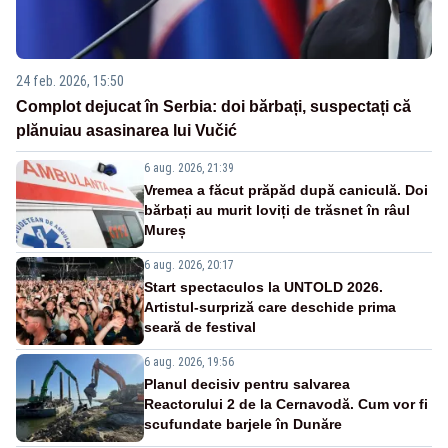
24 feb. 2026, 15:50
Complot dejucat în Serbia: doi bărbați, suspectați că
plănuiau asasinarea lui Vučić
6 aug. 2026, 21:39
Vremea a făcut prăpăd după caniculă. Doi
bărbați au murit loviți de trăsnet în râul
Mureș
6 aug. 2026, 20:17
Start spectaculos la UNTOLD 2026.
Artistul-surpriză care deschide prima
seară de festival
6 aug. 2026, 19:56
Planul decisiv pentru salvarea
Reactorului 2 de la Cernavodă. Cum vor fi
scufundate barjele în Dunăre