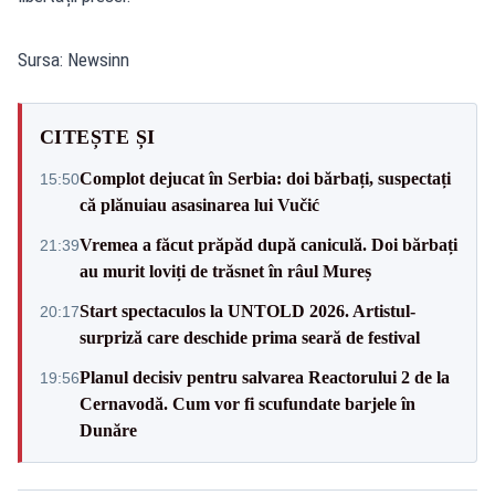
Sursa: Newsinn
CITEȘTE ȘI
Complot dejucat în Serbia: doi bărbați, suspectați
15:50
că plănuiau asasinarea lui Vučić
Vremea a făcut prăpăd după caniculă. Doi bărbați
21:39
au murit loviți de trăsnet în râul Mureș
Start spectaculos la UNTOLD 2026. Artistul-
20:17
surpriză care deschide prima seară de festival
Planul decisiv pentru salvarea Reactorului 2 de la
19:56
Cernavodă. Cum vor fi scufundate barjele în
Dunăre