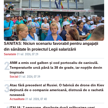
SANITAS: Niciun scenariu favorabil pentru angajații
din sănătate în proiectul Legii salarizării
Sanatate
·
31 iul. 2026, 07:29
2
ANM a emis cod galben și cod portocaliu de caniculă.
Temperaturile urcă până la 38 de grade, iar nopțile devin
tropicale
Social
-
31 iul. 2026, 07:39
3
Atac fără precedent al Rusiei. O fabrică de drone din Kiev
deținută de o companie americană, distrusă de o rachetă
rusească
Actualitate
-
31 iul. 2026, 07:40
ITALIA: 7 persoane, dispărute după prăbușirea unei