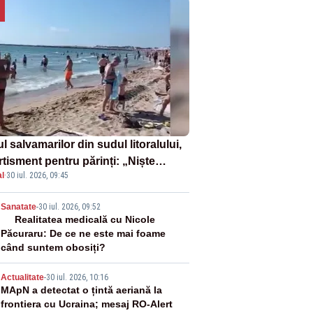
l salvamarilor din sudul litoralului,
rtisment pentru părinți: „Niște
l
·
30 iul. 2026, 09:45
uri de înot la piscină nu sunt
iciente”
2
Sanatate
-
30 iul. 2026, 09:52
Realitatea medicală cu Nicole
Păcuraru: De ce ne este mai foame
când suntem obosiți?
3
Actualitate
-
30 iul. 2026, 10:16
MApN a detectat o țintă aeriană la
frontiera cu Ucraina; mesaj RO-Alert