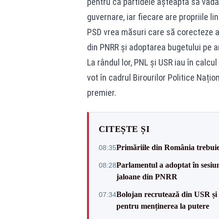
pentru că partidele așteaptă să vadă 
guvernare, iar fiecare are propriile lini
PSD vrea măsuri care să corecteze au
din PNRR și adoptarea bugetului pe anu
La rândul lor, PNL și USR iau în calcu
vot în cadrul Birourilor Politice Naț
premier.
CITEȘTE ȘI
Primăriile din România trebuie 
08:35
Parlamentul a adoptat în sesiun
08:28
jaloane din PNRR
Bolojan recrutează din USR și 
07:34
pentru menținerea la putere