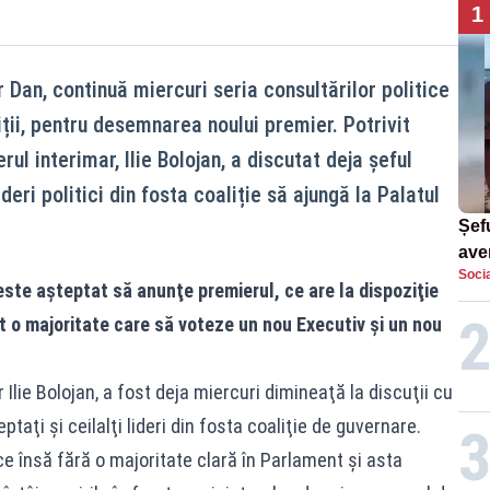
1
Dan, continuă miercuri seria consultărilor politice
iții, pentru desemnarea noului premier. Potrivit
ul interimar, Ilie Bolojan, a discutat deja șeful
ideri politici din fosta coaliție să ajungă la Palatul
Șefu
ave
Socia
curs
ste aşteptat să anunţe premierul, ce are la dispoziţie
suf
t o majoritate care să voteze un nou Executiv şi un nou
Ilie Bolojan, a fost deja miercuri dimineaţă la discuţii cu
taţi şi ceilalţi lideri din fosta coaliţie de guvernare.
 însă fără o majoritate clară în Parlament și asta