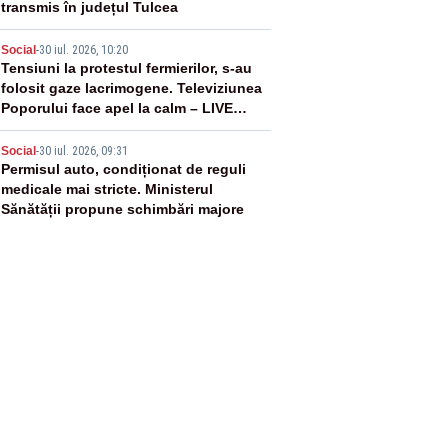
transmis în județul Tulcea
4
Social
-
30 iul. 2026, 10:20
Tensiuni la protestul fermierilor, s-au
folosit gaze lacrimogene. Televiziunea
Poporului face apel la calm – LIVE
TEXT
5
Social
-
30 iul. 2026, 09:31
Permisul auto, condiționat de reguli
medicale mai stricte. Ministerul
Sănătății propune schimbări majore