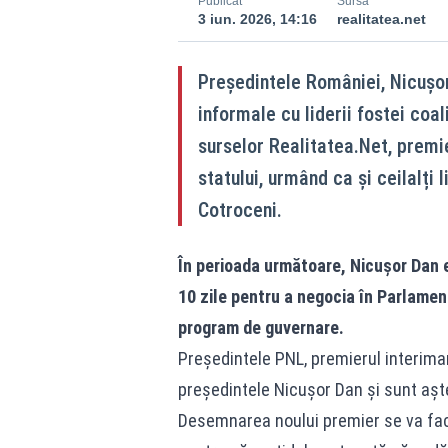
Publicat
Sursă
3 iun. 2026, 14:16
realitatea.net
Președintele României, Nicușor 
informale cu liderii fostei coal
surselor Realitatea.Net, premier
statului, urmând ca și ceilalți l
Cotroceni.
În perioada următoare, Nicușor Dan e
10 zile pentru a negocia în Parlamen
program de guvernare.
Preşedintele PNL, premierul interimar 
preşedintele Nicuşor Dan şi sunt aştep
Desemnarea noului premier se va face