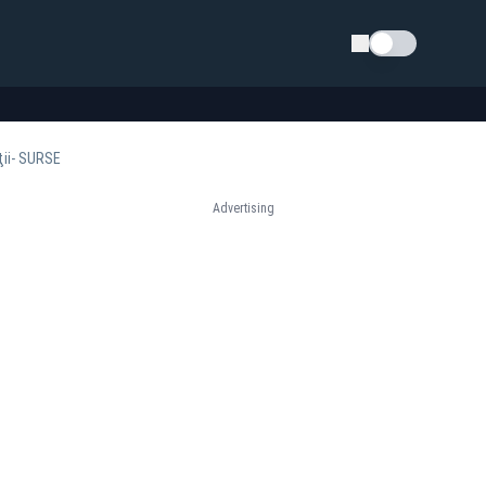
Schimba tema
iţii- SURSE
Advertising