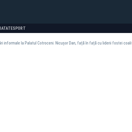
NATATE
SPORT
ri informale la Palatul Cotroceni. Nicușor Dan, față în față cu liderii fostei coal