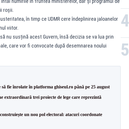
întâi numirile în fruntea ministerelor, dar și programul de
i roșii.
steritatea, în timp ce UDMR cere îndeplinirea jaloanelor
l viitor.
l să nu susțină acest Guvern, însă decizia se va lua prin
ionale, care vor fi convocate după desemnarea noului
să fie înrolate în platforma ghiseul.ro până pe 25 august
e extraordinară trei proiecte de lege care reprezintă
construiește un nou pol electoral: atacuri coordonate