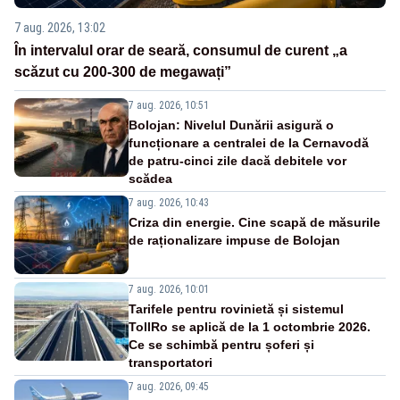
7 aug. 2026, 13:02
În intervalul orar de seară, consumul de curent „a
scăzut cu 200-300 de megawați”
7 aug. 2026, 10:51
Bolojan: Nivelul Dunării asigură o
funcționare a centralei de la Cernavodă
de patru-cinci zile dacă debitele vor
scădea
7 aug. 2026, 10:43
Criza din energie. Cine scapă de măsurile
de raționalizare impuse de Bolojan
7 aug. 2026, 10:01
Tarifele pentru rovinietă și sistemul
TollRo se aplică de la 1 octombrie 2026.
Ce se schimbă pentru șoferi și
transportatori
7 aug. 2026, 09:45