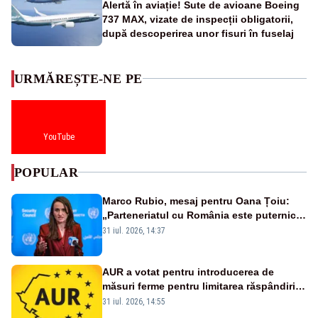
Alertă în aviație! Sute de avioane Boeing
737 MAX, vizate de inspecții obligatorii,
după descoperirea unor fisuri în fuselaj
URMĂREȘTE-NE PE
YouTube
POPULAR
Marco Rubio, mesaj pentru Oana Țoiu:
„Parteneriatul cu România este puternic
și prețuit”
31 iul. 2026, 14:37
AUR a votat pentru introducerea de
măsuri ferme pentru limitarea răspândirii
virusului pestei porcine africane
31 iul. 2026, 14:55