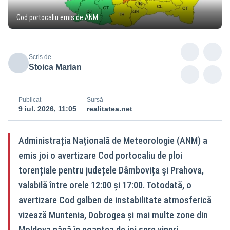
Cod portocaliu emis de ANM
Scris de
Stoica Marian
Publicat
Sursă
9 iul. 2026, 11:05
realitatea.net
Administrația Națională de Meteorologie (ANM) a
emis joi o avertizare Cod portocaliu de ploi
torențiale pentru județele Dâmbovița și Prahova,
valabilă între orele 12:00 și 17:00. Totodată, o
avertizare Cod galben de instabilitate atmosferică
vizează Muntenia, Dobrogea și mai multe zone din
Moldova până în noaptea de joi spre vineri.