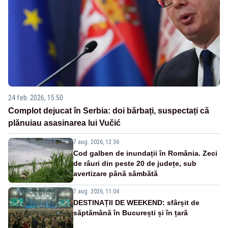
24 feb. 2026, 15:50
Complot dejucat în Serbia: doi bărbați, suspectați că
plănuiau asasinarea lui Vučić
7 aug. 2026, 12:36
Cod galben de inundații în România. Zeci
de râuri din peste 20 de județe, sub
avertizare până sâmbătă
7 aug. 2026, 11:04
DESTINAȚII DE WEEKEND: sfârșit de
săptămână în București și în țară