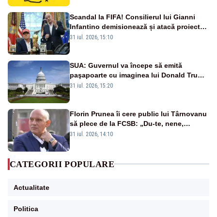
Scandal la FIFA! Consilierul lui Gianni
Infantino demisionează și atacă proiectul
privind investitorii străini
31 iul. 2026, 15:10
SUA: Guvernul va începe să emită
paşapoarte cu imaginea lui Donald Trump
începând cu 8 august
31 iul. 2026, 15:20
Florin Prunea îi cere public lui Târnovanu
să plece de la FCSB: „Du-te, nene,
învârtindu-te!”
31 iul. 2026, 14:10
CATEGORII POPULARE
Actualitate
Politica