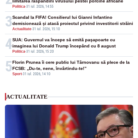
limitarea răspândirii virusului pestei porcine africane
Politica
-
31 iul. 2026, 14:55
3
Scandal la FIFA! Consilierul lui Gianni Infantino
demisionează și atacă proiectul privind investitorii străini
Actualitate
-
31 iul. 2026, 15:10
4
SUA: Guvernul va începe să emită paşapoarte cu
imaginea lui Donald Trump începând cu 8 august
Politica
-
31 iul. 2026, 15:20
5
Florin Prunea îi cere public lui Târnovanu să plece de la
FCSB: „Du-te, nene, învârtindu-te!”
Sport
-
31 iul. 2026, 14:10
ACTUALITATE