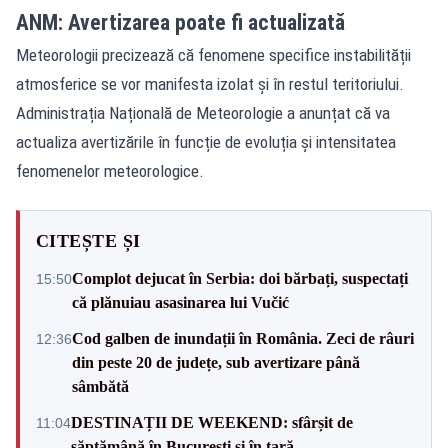
ANM: Avertizarea poate fi actualizată
Meteorologii precizează că fenomene specifice instabilității
atmosferice se vor manifesta izolat și în restul teritoriului.
Administrația Națională de Meteorologie a anunțat că va
actualiza avertizările în funcție de evoluția și intensitatea
fenomenelor meteorologice.
CITEȘTE ȘI
Complot dejucat în Serbia: doi bărbați, suspectați
15:50
că plănuiau asasinarea lui Vučić
Cod galben de inundații în România. Zeci de râuri
12:36
din peste 20 de județe, sub avertizare până
sâmbătă
DESTINAȚII DE WEEKEND: sfârșit de
11:04
săptămână în București și în țară