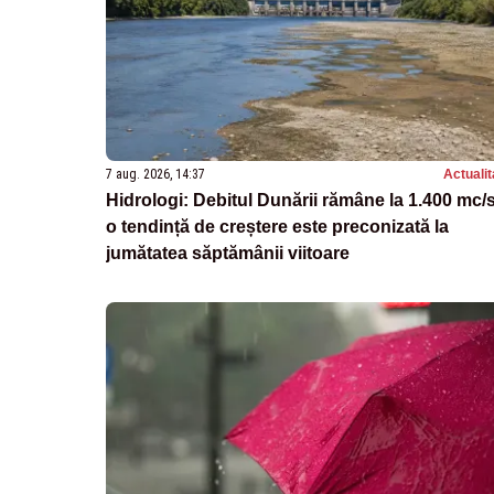
7 aug. 2026, 14:37
Actualit
Hidrologi: Debitul Dunării rămâne la 1.400 mc/s
o tendință de creștere este preconizată la
jumătatea săptămânii viitoare