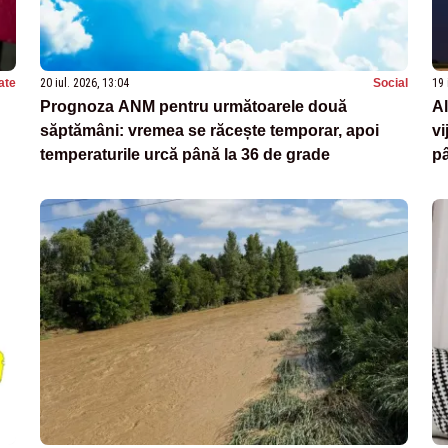
ate
20 iul. 2026, 13:04
Social
19 
Prognoza ANM pentru următoarele două
Al
săptămâni: vremea se răcește temporar, apoi
vi
temperaturile urcă până la 36 de grade
p