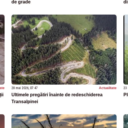
de grade
d
ate
28 mai 2026, 07:47
Actualitate
23 
ii
Ultimele pregătiri înainte de redeschiderea
Pl
Transalpinei