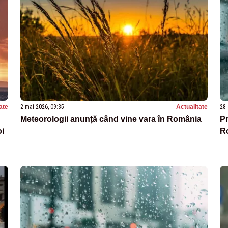
ate
2 mai 2026, 09:35
Actualitate
28 
Meteorologii anunță când vine vara în România
Pr
oi
Ro