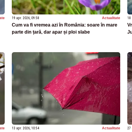
ate
19 apr. 2026, 09:58
Actualitate
18 
Cum va fi vremea azi în România: soare în mare
Vr
parte din țară, dar apar și ploi slabe
Ju
ate
13 apr. 2026, 10:54
Actualitate
27 