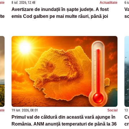
ate
8 iul. 2026, 12:48
Actualitate
6 i
Avertizare de inundații în șapte județe. A fost
Va
te
emis Cod galben pe mai multe râuri, până joi
sc
ate
19 iun. 2026, 08:01
Social
13 
Primul val de căldură din această vară ajunge în
Cu
România. ANM anunță temperaturi de până la 36
cr