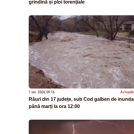
grindină și ploi torențiale
1 iun. 2026, 09:16
Actualit
Râuri din 17 județe, sub Cod galben de inundaț
până marți la ora 12:00