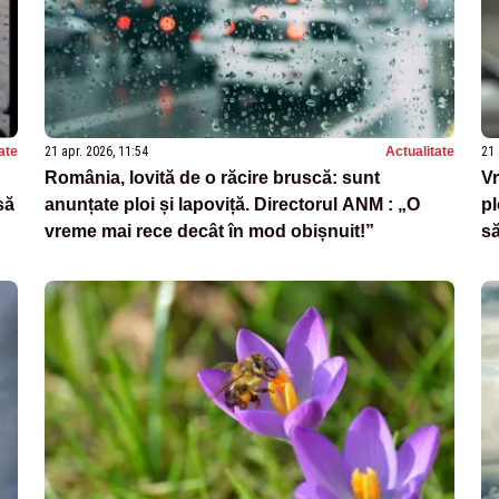
ate
21 apr. 2026, 11:54
Actualitate
21 
România, lovită de o răcire bruscă: sunt
Vr
să
anunțate ploi și lapoviță. Directorul ANM : „O
pl
vreme mai rece decât în mod obișnuit!”
s