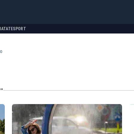
NATATE
SPORT
o
"