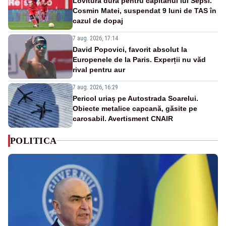
Lovitură dură pentru căpitanul lui Sepsi.
Cosmin Matei, suspendat 9 luni de TAS în
cazul de dopaj
7 aug. 2026, 17:14
David Popovici, favorit absolut la
Europenele de la Paris. Experții nu văd
rival pentru aur
7 aug. 2026, 16:29
Pericol uriaș pe Autostrada Soarelui.
Obiecte metalice capcană, găsite pe
carosabil. Avertisment CNAIR
POLITICA