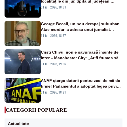
localitățile din jur. Spitalul județean,
semafoarele, rețelele de telefonie, grav
31 iul. 2026, 18:33
afectate
George Becali, un nou derapaj suburban.
Atac murdar la adresa unui jurnalist
sportiv – AUDIO
31 iul. 2026, 18:37
Cristi Chivu, ironie savuroasă înainte de
Inter – Manchester City: „Ar fi frumos să
mai cumpărați și de la noi”
31 iul. 2026, 19:35
ANAF șterge datorii pentru zeci de mii de
firme! Parlamentul a adoptat legea privind
amnistia fiscală
31 iul. 2026, 18:21
CATEGORII POPULARE
Actualitate