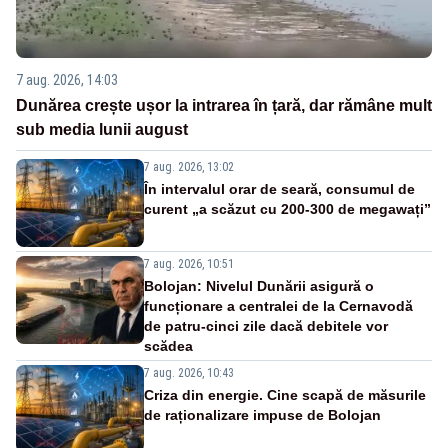
7 aug. 2026, 14:03
Dunărea crește ușor la intrarea în țară, dar rămâne mult
sub media lunii august
7 aug. 2026, 13:02
În intervalul orar de seară, consumul de
curent „a scăzut cu 200-300 de megawați”
7 aug. 2026, 10:51
Bolojan: Nivelul Dunării asigură o
funcționare a centralei de la Cernavodă
de patru-cinci zile dacă debitele vor
scădea
7 aug. 2026, 10:43
Criza din energie. Cine scapă de măsurile
de raționalizare impuse de Bolojan