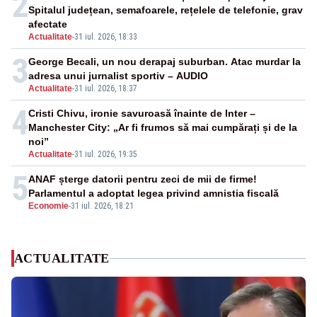
2
Spitalul județean, semafoarele, rețelele de telefonie, grav
afectate
Actualitate
-
31 iul. 2026, 18:33
3
George Becali, un nou derapaj suburban. Atac murdar la
adresa unui jurnalist sportiv – AUDIO
Actualitate
-
31 iul. 2026, 18:37
4
Cristi Chivu, ironie savuroasă înainte de Inter –
Manchester City: „Ar fi frumos să mai cumpărați și de la
noi”
Actualitate
-
31 iul. 2026, 19:35
5
ANAF șterge datorii pentru zeci de mii de firme!
Parlamentul a adoptat legea privind amnistia fiscală
Economie
-
31 iul. 2026, 18:21
ACTUALITATE