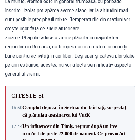
La munte, vremea este în general frumoasă, cu perioade
însorite. Izolat pot apărea averse slabe, iar la altitudini mari
sunt posibile precipitații mixte. Temperaturile din stațiuni vor
crește ușor față de zilele anterioare.
Ziua de 19 aprilie aduce o vreme plăcută în majoritatea
regiunilor din România, cu temperaturi în creștere și condiții
bune pentru activități în aer liber. Deși apar și câteva ploi slabe
pe arii restrânse, acestea nu vor afecta semnificativ aspectul
general al vremii.
CITEȘTE ȘI
Complot dejucat în Serbia: doi bărbați, suspectați
15:50
că plănuiau asasinarea lui Vučić
Un influencer din Timiș, reținut după un live
17:44
urmărit de peste 22.000 de oameni. Ce provocări