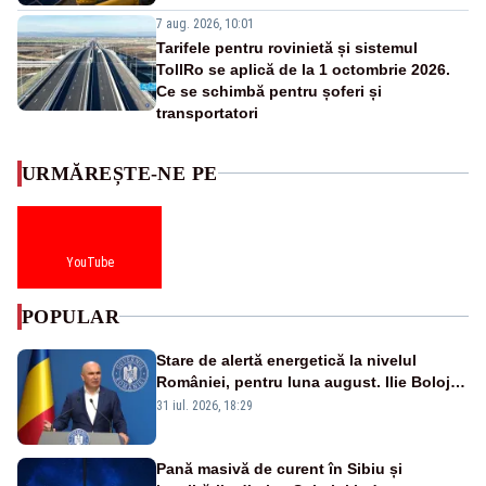
7 aug. 2026, 10:01
Tarifele pentru rovinietă și sistemul
TollRo se aplică de la 1 octombrie 2026.
Ce se schimbă pentru șoferi și
transportatori
URMĂREȘTE-NE PE
YouTube
POPULAR
Stare de alertă energetică la nivelul
României, pentru luna august. Ilie Bolojan
a anunțat importuri și posibile restricții –
31 iul. 2026, 18:29
VIDEO
Pană masivă de curent în Sibiu și