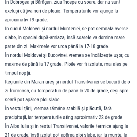
În Dobrogea și Bărăgan, ziua începe cu soare, dar nu sunt
excluși câțiva nori de ploaie. Temperaturile vor ajunge la
aproximativ 19 grade.
În sudul Moldovei și nordul Munteniei, se pot semnala averse
slabe, în special după-amiaza, însă soarele va domina mare
parte din zi. Maximele vor urca până la 17-18 grade.
În nordul Moldovei și Bucovinei, vremea se încălzește ușor, cu
maxime de până la 17 grade. Ploile vor fi izolate, mai ales pe
timpul nopții.
Regiunile din Maramureș și nordul Transilvaniei se bucură de o
zi frumoasă, cu temperaturi de până la 20 de grade, deși spre
seară pot apărea ploi slabe.
În vestul țării, vremea rămâne stabilă și plăcută, fără
precipitații, iar temperaturile ating aproximativ 22 de grade.
În Alba Iulia și în restul Transilvaniei, valorile termice ajung la
21 de grade, însă izolat pot apărea ploi slabe, iar la munte, la