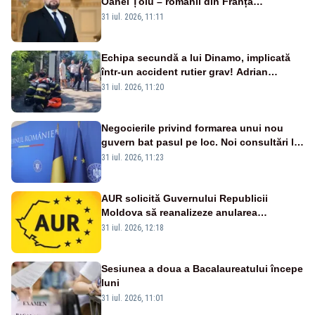
Oanei Țoiu – românii din Franța
abandonați de propriul minister de
31 iul. 2026, 11:11
externe în fața incendiilor de vegetație!”
Echipa secundă a lui Dinamo, implicată
într-un accident rutier grav! Adrian
Ropotan a fost resuscitat
31 iul. 2026, 11:20
Negocierile privind formarea unui nou
guvern bat pasul pe loc. Noi consultări la
Cotroceni, așteptate după mijlocul lunii
31 iul. 2026, 11:23
august -SURSE
AUR solicită Guvernului Republicii
Moldova să reanalizeze anularea
concertului de Ziua Limbii Române
31 iul. 2026, 12:18
Sesiunea a doua a Bacalaureatului începe
luni
31 iul. 2026, 11:01