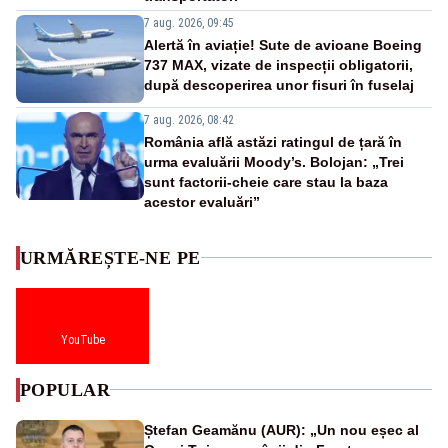
7 aug. 2026, 09:45
Alertă în aviație! Sute de avioane Boeing
737 MAX, vizate de inspecții obligatorii,
după descoperirea unor fisuri în fuselaj
7 aug. 2026, 08:42
România află astăzi ratingul de țară în
urma evaluării Moody’s. Bolojan: „Trei
sunt factorii-cheie care stau la baza
acestor evaluări”
URMĂREȘTE-NE PE
YouTube
POPULAR
Ștefan Geamănu (AUR): „Un nou eșec al