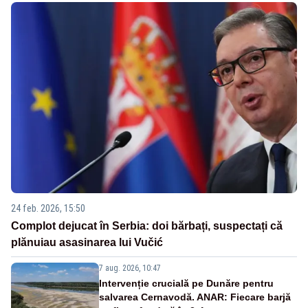
24 feb. 2026, 15:50
Complot dejucat în Serbia: doi bărbați, suspectați că
plănuiau asasinarea lui Vučić
7 aug. 2026, 10:47
Intervenție crucială pe Dunăre pentru
salvarea Cernavodă. ANAR: Fiecare barjă