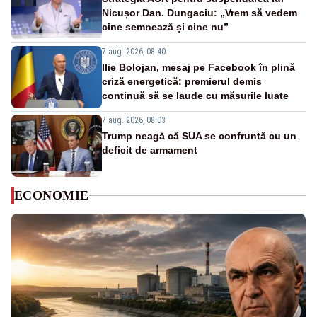
Nicușor Dan. Dungaciu: „Vrem să vedem
cine semnează și cine nu”
7 aug. 2026, 08:40
Ilie Bolojan, mesaj pe Facebook în plină
criză energetică: premierul demis
continuă să se laude cu măsurile luate
7 aug. 2026, 08:03
Trump neagă că SUA se confruntă cu un
deficit de armament
ECONOMIE