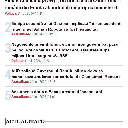
Ștefan Geamănu (AUR): „Un nou eșec al Oanei Țoiu –
românii din Franța abandonați de propriul minister de
Politica
·
31 iul. 2026, 11:11
externe în fața incendiilor de vegetație!”
2
Echipa secundă a lui Dinamo, implicată într-un accident
rutier grav! Adrian Ropotan a fost resuscitat
Actualitate
-
31 iul. 2026, 11:20
3
Negocierile privind formarea unui nou guvern bat pasul
pe loc. Noi consultări la Cotroceni, așteptate după
mijlocul lunii august -SURSE
Politica
-
31 iul. 2026, 11:23
4
AUR solicită Guvernului Republicii Moldova să
reanalizeze anularea concertului de Ziua Limbii Române
Actualitate
-
31 iul. 2026, 12:18
5
Sesiunea a doua a Bacalaureatului începe luni
Actualitate
-
31 iul. 2026, 11:01
ACTUALITATE