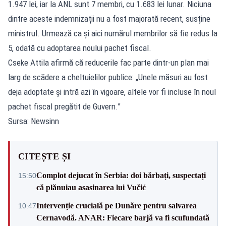
1.947 lei, iar la ANL sunt 7 membri, cu 1.683 lei lunar. Niciuna
dintre aceste indemnizații nu a fost majorată recent, susține
ministrul. Urmează ca și aici numărul membrilor să fie redus la
5, odată cu adoptarea noului pachet fiscal.
Cseke Attila afirmă că reducerile fac parte dintr-un plan mai
larg de scădere a cheltuielilor publice: „Unele măsuri au fost
deja adoptate și intră azi în vigoare, altele vor fi incluse în noul
pachet fiscal pregătit de Guvern.”
Sursa: Newsinn
CITEȘTE ȘI
Complot dejucat în Serbia: doi bărbați, suspectați
15:50
că plănuiau asasinarea lui Vučić
Intervenție crucială pe Dunăre pentru salvarea
10:47
Cernavodă. ANAR: Fiecare barjă va fi scufundată