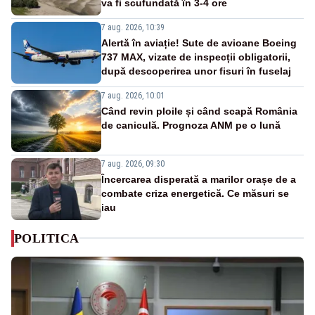
va fi scufundată în 3-4 ore
7 aug. 2026, 10:39
Alertă în aviație! Sute de avioane Boeing
737 MAX, vizate de inspecții obligatorii,
după descoperirea unor fisuri în fuselaj
7 aug. 2026, 10:01
Când revin ploile și când scapă România
de caniculă. Prognoza ANM pe o lună
7 aug. 2026, 09:30
Încercarea disperată a marilor orașe de a
combate criza energetică. Ce măsuri se
iau
POLITICA