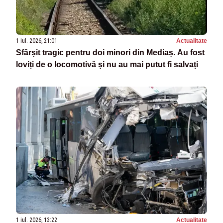
1 iul. 2026, 21:01
Actualitate
Sfârșit tragic pentru doi minori din Mediaș. Au fost
loviți de o locomotivă și nu au mai putut fi salvați
1 iul. 2026, 13:22
Actualitate