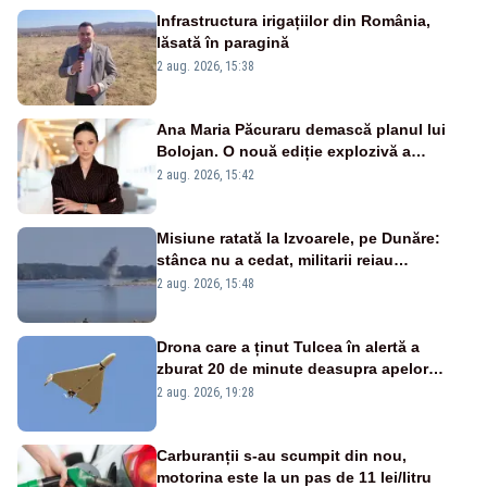
Infrastructura irigațiilor din România,
lăsată în paragină
2 aug. 2026, 15:38
Ana Maria Păcuraru demască planul lui
Bolojan. O nouă ediție explozivă a
emisiunii „Miza Zilei” la Realitatea PLUS
2 aug. 2026, 15:42
Misiune ratată la Izvoarele, pe Dunăre:
stânca nu a cedat, militarii reiau
detonările luni – VIDEO
2 aug. 2026, 15:48
Drona care a ținut Tulcea în alertă a
zburat 20 de minute deasupra apelor
României. Au fost ridicate două F-16
2 aug. 2026, 19:28
Carburanții s-au scumpit din nou,
motorina este la un pas de 11 lei/litru