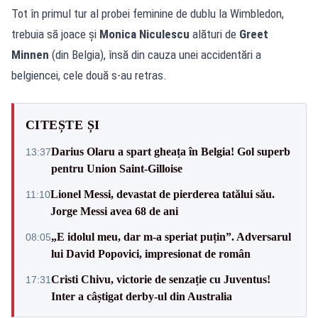
Tot în primul tur al probei feminine de dublu la Wimbledon,
trebuia să joace și
Monica Niculescu
alături de
Greet
Minnen
(din Belgia), însă din cauza unei accidentări a
belgiencei, cele două s-au retras.
CITEȘTE ȘI
Darius Olaru a spart gheața în Belgia! Gol superb
13:37
pentru Union Saint-Gilloise
Lionel Messi, devastat de pierderea tatălui său.
11:10
Jorge Messi avea 68 de ani
„E idolul meu, dar m-a speriat puțin”. Adversarul
08:05
lui David Popovici, impresionat de român
Cristi Chivu, victorie de senzație cu Juventus!
17:31
Inter a câștigat derby-ul din Australia