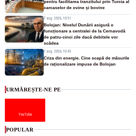
pentru facilitarea tranzitului prin Turcia al
carcaselor de ovine și bovine
7 aug. 2026, 10:51
Bolojan: Nivelul Dunării asigură o
funcționare a centralei de la Cernavodă
de patru-cinci zile dacă debitele vor
scădea
7 aug. 2026, 10:43
Criza din energie. Cine scapă de măsurile
de raționalizare impuse de Bolojan
URMĂREȘTE-NE PE
YouTube
POPULAR