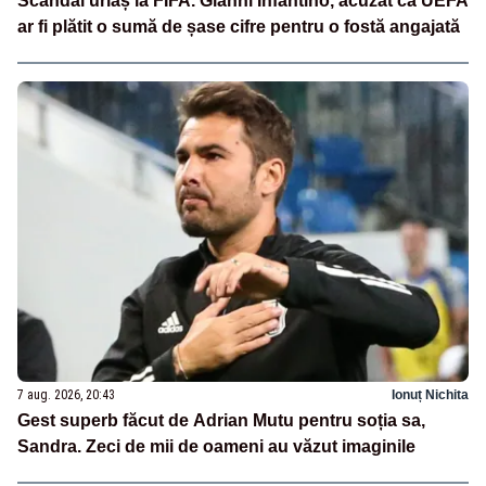
Scandal uriaș la FIFA. Gianni Infantino, acuzat că UEFA
ar fi plătit o sumă de șase cifre pentru o fostă angajată
7 aug. 2026, 20:43
Ionuț Nichita
Gest superb făcut de Adrian Mutu pentru soția sa,
Sandra. Zeci de mii de oameni au văzut imaginile