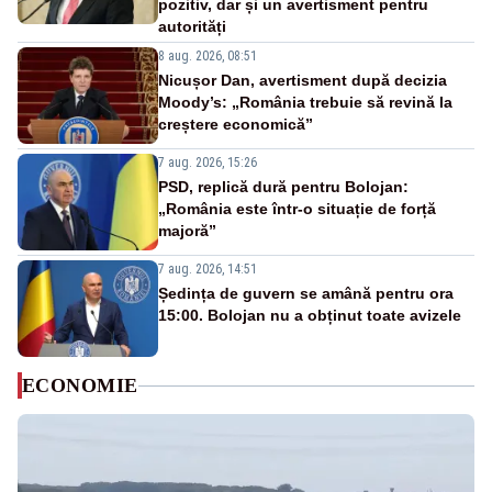
pozitiv, dar și un avertisment pentru
autorități
8 aug. 2026, 08:51
Nicușor Dan, avertisment după decizia
Moody’s: „România trebuie să revină la
creștere economică”
7 aug. 2026, 15:26
PSD, replică dură pentru Bolojan:
„România este într-o situație de forță
majoră”
7 aug. 2026, 14:51
Ședința de guvern se amână pentru ora
15:00. Bolojan nu a obținut toate avizele
ECONOMIE