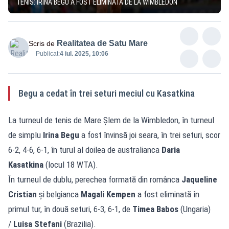
TENIS: IRINA BEGU A FOST ELIMINATĂ DE LA WIMBLEDON
Realitatea de Satu Mare
Scris de
Publicat:
4 iul. 2025, 10:06
Begu a cedat în trei seturi meciul cu Kasatkina
La turneul de tenis de Mare Şlem de la Wimbledon, în turneul
de simplu
Irina Begu
a fost învinsă joi seara, în trei seturi, scor
6-2, 4-6, 6-1, în turul al doilea de australianca
Daria
Kasatkina
(locul 18 WTA).
În turneul de dublu, perechea formată din românca
Jaqueline
Cristian
şi belgianca
Magali Kempen
a fost eliminată în
primul tur, în două seturi, 6-3, 6-1, de
Timea Babos
(Ungaria)
/
Luisa Stefani
(Brazilia).