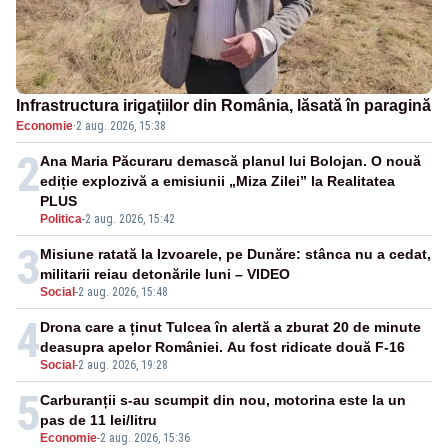
Infrastructura irigațiilor din România, lăsată în paragină
Economie
·
2 aug. 2026, 15:38
2
Ana Maria Păcuraru demască planul lui Bolojan. O nouă
ediție explozivă a emisiunii „Miza Zilei” la Realitatea
PLUS
Politica
-
2 aug. 2026, 15:42
3
Misiune ratată la Izvoarele, pe Dunăre: stânca nu a cedat,
militarii reiau detonările luni – VIDEO
Social
-
2 aug. 2026, 15:48
4
Drona care a ținut Tulcea în alertă a zburat 20 de minute
deasupra apelor României. Au fost ridicate două F-16
Social
-
2 aug. 2026, 19:28
5
Carburanții s-au scumpit din nou, motorina este la un
pas de 11 lei/litru
Economie
-
2 aug. 2026, 15:36