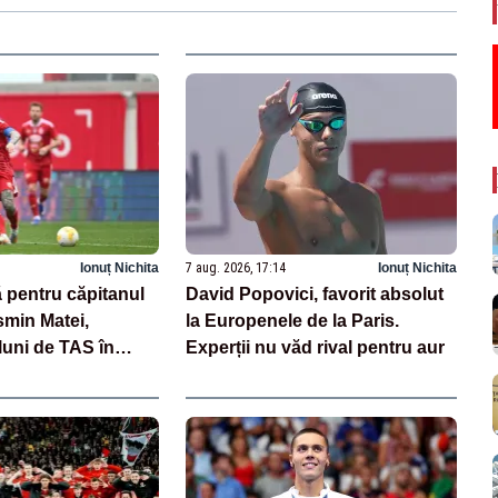
Ionuț Nichita
7 aug. 2026, 17:14
Ionuț Nichita
 pentru căpitanul
David Popovici, favorit absolut
smin Matei,
la Europenele de la Paris.
luni de TAS în
Experții nu văd rival pentru aur
aj