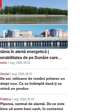
ânia în alertă energetică |
nerabilitatea de pe Dunăre care
omie
·
1 aug. 2026, 09:32
e în pericol Centrala Cernavodă era
oscută de pe vremea lui Ceaușescu
2
Social
-
1 aug. 2026, 09:37
De azi, milioane de români primesc un
drept nou. Ce se întâmplă dacă ți se
strică un produs
3
Politica
-
1 aug. 2026, 09:39
Piperea, semnal de alarmă. De ce este
bine să avem bani cash, în contextul