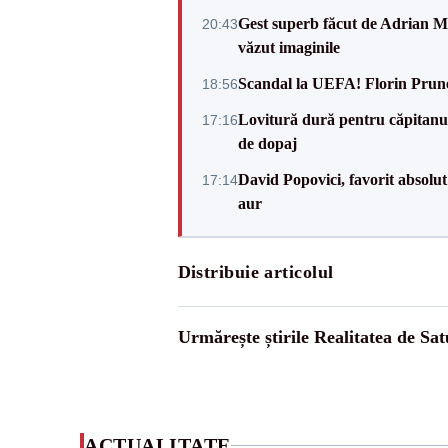
Gest superb făcut de Adrian Mu
20:43
văzut imaginile
Scandal la UEFA! Florin Prune
18:56
Lovitură dură pentru căpitanul
17:16
de dopaj
David Popovici, favorit absolut
17:14
aur
Distribuie articolul
Urmărește știrile Realitatea de Sa
ACTUALITATE