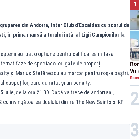
1
gruparea din Andorra, Inter Club d'Escaldes cu scorul de
i, în prima manșă a turului întâi al Ligii Campionilor la
reștenii au luat o opțiune pentru calificarea în faza
ternat faze de spectacol cu gafe de proporții.
Rom
Vul
nalty și Marius Ștefănescu au marcat pentru roș-albaștri,
Econ
pun
l oaspeților, care au ratat și un penalty.
cun
5 iulie, de la ora 21:30. Dacă va trece de andorrani,
2 cu învingătoarea duelului dintre The New Saints și KF