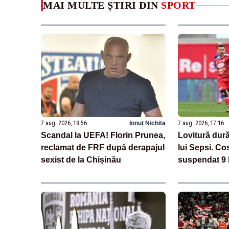
MAI MULTE ȘTIRI DIN
SPORT
7 aug. 2026, 18:56
Ionuț Nichita
7 aug. 2026, 17:16
Scandal la UEFA! Florin Prunea,
Lovitură dură
reclamat de FRF după derapajul
lui Sepsi. Co
sexist de la Chișinău
suspendat 9 
cazul de dop