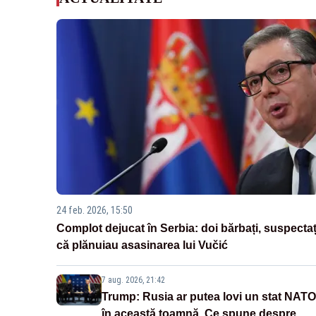
24 feb. 2026, 15:50
Complot dejucat în Serbia: doi bărbați, suspectaț
că plănuiau asasinarea lui Vučić
7 aug. 2026, 21:42
Trump: Rusia ar putea lovi un stat NATO
în această toamnă. Ce spune despre