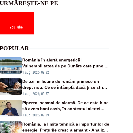
URMĂREȘTE-NE PE
YouTube
POPULAR
România în alertă energetică |
Vulnerabilitatea de pe Dunăre care pune în
pericol Centrala Cernavodă era cunoscută
1 aug. 2026, 09:32
de pe vremea lui Ceaușescu
De azi, milioane de români primesc un
drept nou. Ce se întâmplă dacă ți se strică
un produs
1 aug. 2026, 09:37
Piperea, semnal de alarmă. De ce este bine
să avem bani cash, în contextul alertei
energetice?
1 aug. 2026, 09:39
România, la limita tehnică a importurilor de
energie. Prețurile cresc alarmant - Analiză