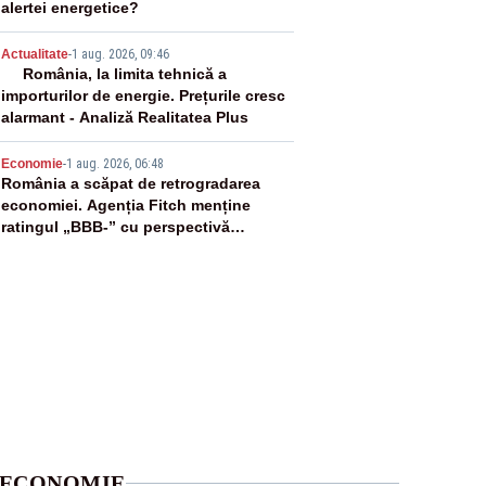
alertei energetice?
4
Actualitate
-
1 aug. 2026, 09:46
România, la limita tehnică a
importurilor de energie. Prețurile cresc
alarmant - Analiză Realitatea Plus
5
Economie
-
1 aug. 2026, 06:48
România a scăpat de retrogradarea
economiei. Agenția Fitch menține
ratingul „BBB-” cu perspectivă
negativă
ECONOMIE