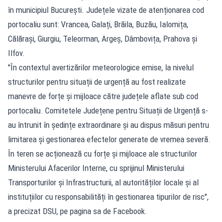
în municipiul București. Județele vizate de atenționarea cod
portocaliu sunt: Vrancea, Galați, Brăila, Buzău, Ialomița,
Călărași, Giurgiu, Teleorman, Argeș, Dâmbovița, Prahova și
Ilfov.
"În contextul avertizărilor meteorologice emise, la nivelul
structurilor pentru situații de urgență au fost realizate
manevre de forțe și mijloace către județele aflate sub cod
portocaliu. Comitetele Județene pentru Situații de Urgență s-
au întrunit în ședințe extraordinare și au dispus măsuri pentru
limitarea și gestionarea efectelor generate de vremea severă.
În teren se acționează cu forțe și mijloace ale structurilor
Ministerului Afacerilor Interne, cu sprijinul Ministerului
Transporturilor și Infrastructurii, al autorităților locale și al
instituțiilor cu responsabilități în gestionarea tipurilor de risc",
a precizat DSU, pe pagina sa de Facebook.