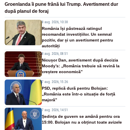
Groenlanda îi pune frână lui Trump. Avertisment dur
după planul de foraj
8 aug. 2026, 10:38
România își păstrează ratingul
recomandat investițiilor. Un semnal
pozitiv, dar și un avertisment pentru
autorități
8 aug. 2026, 08:51
Nicușor Dan, avertisment după decizia
Moody’s: „România trebuie să revină la
creștere economică”
7 aug. 2026, 15:26
PSD, replică dură pentru Bolojan:
„România este într-o situație de forță
majoră”
7 aug. 2026, 14:51
Ședința de guvern se amână pentru ora
15:00. Bolojan nu a obținut toate avizele