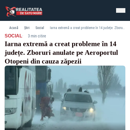
Acasă
Știri
Social
Iarna extremă a creat probleme în 14 județe. Zboruri anulate pe Aeroportul Otopeni din cauza zăpezii
·
SOCIAL
3 min citire
Iarna extremă a creat probleme în 14
județe. Zboruri anulate pe Aeroportul
Otopeni din cauza zăpezii