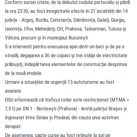
Conform sursei citate, de la debutul codului portocaliu și până
la ora 23:30, au fost înregistrate efecte în 21 localități din 14
județe - Argeș, Buzău, Constanța, Dâmbovița, Galați, Giurgiu,
Ialomița, Ilfov, Mehedinți, Olt, Prahova, Teleorman, Tulcea și
Vâlcea, precum și în municipiul București.
S-a intervenit pentru evacuarea apei dintr-un beci și de pe o
stradă; degajarea a 36 de copaci și trei stâlpi de electricitate
prăbușiți; îndepărtarea elementelor de construcție desprinse
de la nouă imobile.
Urmare a situațiilor de urgență 15 autoturisme au fost
avariate.
DSU informează că traficul rutier este restricționat (MTMA >
7,5 t) pe DN 1 - Nistorești (Prahova) - limită județul Brașov și
îngreunat între Sinaia și Predeal, din cauza unui autotren
derapat.
De asemenea, șapte curse au fost reținute la sol pe