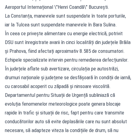
Aeroportul Internațional \"Henri Coandă\" București.
La Constanța, manevrele sunt suspendate în toate porturile,
iar la Tulcea sunt suspendate manevrele în Bara Sulina.
În ceea ce privește alimentare cu energie electrică, potrivit
DSU sunt înregistrate avarii în cinci localități din județele Brăila
și Prahova, fiind afectați aproximativ 8.585 de consumatori.
Echipele specializate intervin pentru remedierea defecțiunilor.
În județele aflate sub avertizare, circulația pe autostrăzi,
drumuri naționale și județene se desfășoară în condiții de iarnă,
cu carosabil acoperit cu zăpadă și ninsoare viscolită.
Departamentul pentru Situații de Urgență subliniază că
evoluția fenomenelor meteorologice poate genera blocaje
rapide în trafic și situații de risc, fapt pentru care transmite
conducătorilor auto să evite deplasările care nu sunt absolut
necesare, să adapteze viteza la condițiile de drum, să nu