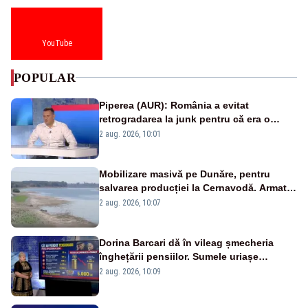
YouTube
POPULAR
Piperea (AUR): România a evitat
retrogradarea la junk pentru că era o
catastrofă pentru bănci și fondurile de
2 aug. 2026, 10:01
pensii
Mobilizare masivă pe Dunăre, pentru
salvarea producției la Cernavodă. Armata
va detona o stâncă și va devia apa
2 aug. 2026, 10:07
fluviului - IMAGINI AERIENE
Dorina Barcari dă în vileag șmecheria
înghețării pensiilor. Sumele uriașe
pierdute de fiecare român
2 aug. 2026, 10:09