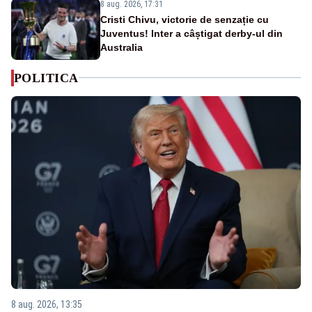
8 aug. 2026, 17:31
Cristi Chivu, victorie de senzație cu
Juventus! Inter a câștigat derby-ul din
Australia
POLITICA
8 aug. 2026, 13:35