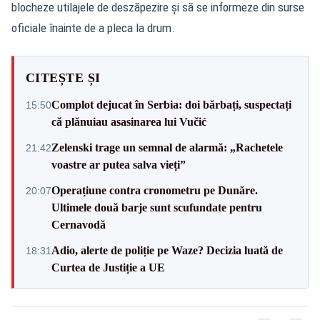
blocheze utilajele de deszăpezire și să se informeze din surse
oficiale înainte de a pleca la drum.
CITEȘTE ȘI
Complot dejucat în Serbia: doi bărbați, suspectați
15:50
că plănuiau asasinarea lui Vučić
Zelenski trage un semnal de alarmă: „Rachetele
21:42
voastre ar putea salva vieți”
Operațiune contra cronometru pe Dunăre.
20:07
Ultimele două barje sunt scufundate pentru
Cernavodă
Adio, alerte de poliție pe Waze? Decizia luată de
18:31
Curtea de Justiție a UE