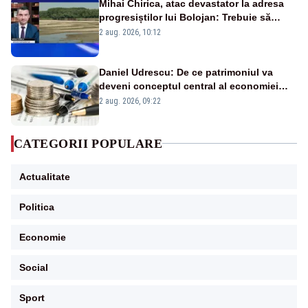
Mihai Chirica, atac devastator la adresa
progresiștilor lui Bolojan: Trebuie să
protejăm și natura, dar nu șținem omaneii
2 aug. 2026, 10:12
în stare permanentă de alertă
Daniel Udrescu: De ce patrimoniul va
deveni conceptul central al economiei
viitoare?
2 aug. 2026, 09:22
CATEGORII POPULARE
Actualitate
Politica
Economie
Social
Sport