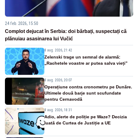
24 feb. 2026, 15:50
Complot dejucat în Serbia: doi bărbați, suspectați că
plănuiau asasinarea lui Vučić
8 aug. 2026, 21:42
Zelenski trage un semnal de alarmă:
„Rachetele voastre ar putea salva vieți”
8 aug. 2026, 20:07
Operațiune contra cronometru pe Dunăre.
Ultimele două barje sunt scufundate
pentru Cernavodă
8 aug. 2026, 18:31
Adio, alerte de poliție pe Waze? Decizia
luată de Curtea de Justiție a UE