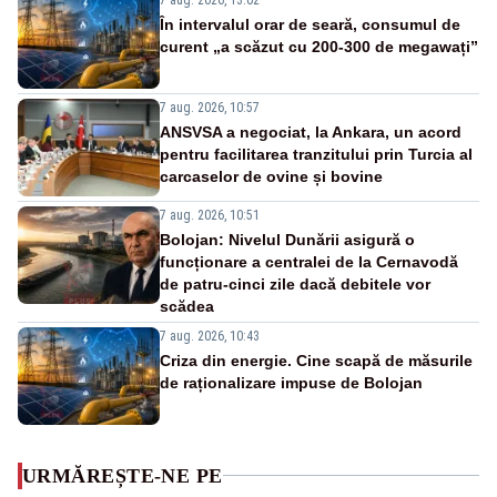
În intervalul orar de seară, consumul de
curent „a scăzut cu 200-300 de megawați”
7 aug. 2026, 10:57
ANSVSA a negociat, la Ankara, un acord
pentru facilitarea tranzitului prin Turcia al
carcaselor de ovine și bovine
7 aug. 2026, 10:51
Bolojan: Nivelul Dunării asigură o
funcționare a centralei de la Cernavodă
de patru-cinci zile dacă debitele vor
scădea
7 aug. 2026, 10:43
Criza din energie. Cine scapă de măsurile
de raționalizare impuse de Bolojan
URMĂREȘTE-NE PE