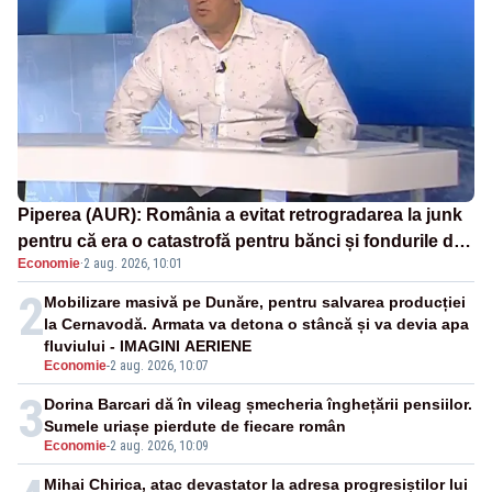
Piperea (AUR): România a evitat retrogradarea la junk
pentru că era o catastrofă pentru bănci și fondurile de
Economie
·
2 aug. 2026, 10:01
pensii
2
Mobilizare masivă pe Dunăre, pentru salvarea producției
la Cernavodă. Armata va detona o stâncă și va devia apa
fluviului - IMAGINI AERIENE
Economie
-
2 aug. 2026, 10:07
3
Dorina Barcari dă în vileag șmecheria înghețării pensiilor.
Sumele uriașe pierdute de fiecare român
Economie
-
2 aug. 2026, 10:09
Mihai Chirica, atac devastator la adresa progresiștilor lui