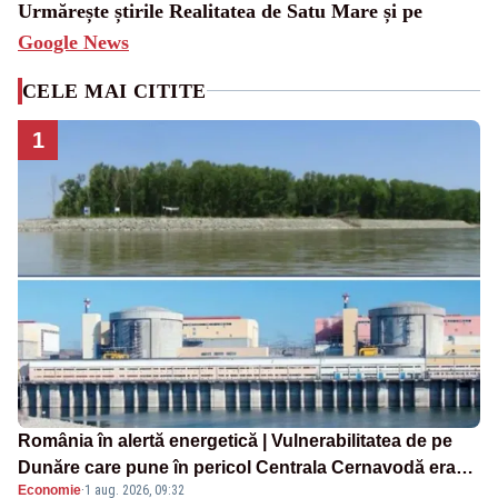
Urmărește știrile Realitatea de Satu Mare și pe
Google News
CELE MAI CITITE
1
România în alertă energetică | Vulnerabilitatea de pe
Dunăre care pune în pericol Centrala Cernavodă era
Economie
·
1 aug. 2026, 09:32
cunoscută de pe vremea lui Ceaușescu