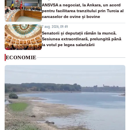
ANSVSA a negociat, la Ankara, un acord
pentru facilitarea tranzitului prin Turcia al
carcaselor de ovine și bovine
7 aug. 2026, 09:49
Senatorii și deputații rămân la muncă.
Sesiunea extraordinară, prelungită până
la votul pe legea salarizării
ECONOMIE