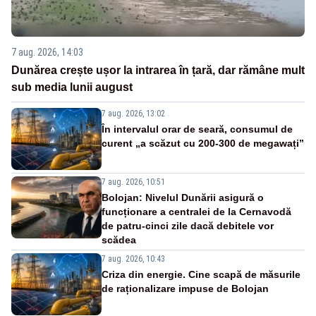
7 aug. 2026, 14:03
Dunărea crește ușor la intrarea în țară, dar rămâne mult
sub media lunii august
7 aug. 2026, 13:02
În intervalul orar de seară, consumul de
curent „a scăzut cu 200-300 de megawați”
7 aug. 2026, 10:51
Bolojan: Nivelul Dunării asigură o
funcționare a centralei de la Cernavodă
de patru-cinci zile dacă debitele vor
scădea
7 aug. 2026, 10:43
Criza din energie. Cine scapă de măsurile
de raționalizare impuse de Bolojan