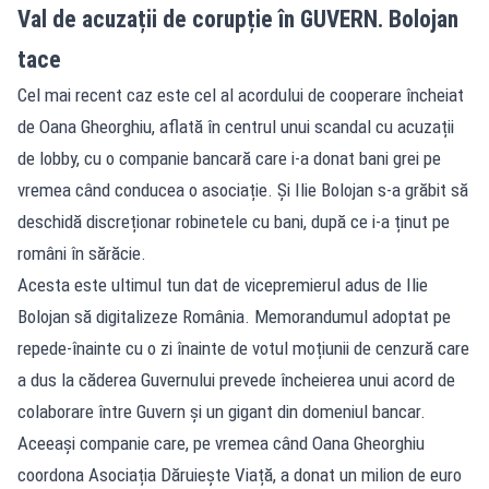
Val de acuzații de corupție în GUVERN. Bolojan
tace
Cel mai recent caz este cel al acordului de cooperare încheiat
de Oana Gheorghiu, aflată în centrul unui scandal cu acuzații
de lobby, cu o companie bancară care i-a donat bani grei pe
vremea când conducea o asociație. Și Ilie Bolojan s-a grăbit să
deschidă discreționar robinetele cu bani, după ce i-a ținut pe
români în sărăcie.
Acesta este ultimul tun dat de vicepremierul adus de Ilie
Bolojan să digitalizeze România. Memorandumul adoptat pe
repede-înainte cu o zi înainte de votul moțiunii de cenzură care
a dus la căderea Guvernului prevede încheierea unui acord de
colaborare între Guvern și un gigant din domeniul bancar.
Aceeași companie care, pe vremea când Oana Gheorghiu
coordona Asociația Dăruiește Viață, a donat un milion de euro