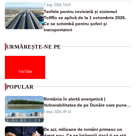
7 aug. 2026, 10:01
Tarifele pentru rovinietă și sistemul
TollRo se aplică de la 1 octombrie 2026.
Ce se schimbă pentru șoferi și
transportatori
URMĂREȘTE-NE PE
YouTube
POPULAR
România în alertă energetică |
Vulnerabilitatea de pe Dunăre care pune
în pericol Centrala Cernavodă era
1 aug. 2026, 09:32
cunoscută de pe vremea lui Ceaușescu
De azi, milioane de români primesc un
drept nou. Ce se întâmplă dacă ți se strică