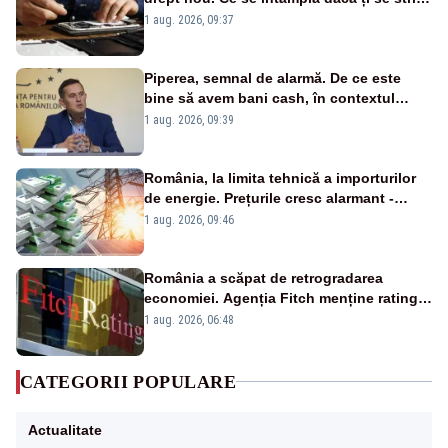
un produs
1 aug. 2026, 09:37
Piperea, semnal de alarmă. De ce este
bine să avem bani cash, în contextul
alertei energetice?
1 aug. 2026, 09:39
România, la limita tehnică a importurilor
de energie. Prețurile cresc alarmant -
Analiză Realitatea Plus
1 aug. 2026, 09:46
România a scăpat de retrogradarea
economiei. Agenția Fitch menține ratingul
„BBB-” cu perspectivă negativă
1 aug. 2026, 06:48
CATEGORII POPULARE
Actualitate