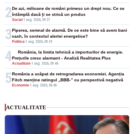
2
De azi, milioane de români primesc un drept nou. Ce se
întâmplă dacă ți se strică un produs
Social
-
1 aug. 2026, 09:37
3
Piperea, semnal de alarmă. De ce este bine să avem bani
cash, în contextul alertei energetice?
Politica
-
1 aug. 2026, 09:39
4
România, la limita tehnică a importurilor de energie.
Prețurile cresc alarmant - Analiză Realitatea Plus
Actualitate
-
1 aug. 2026, 09:46
5
România a scăpat de retrogradarea economiei. Agenția
Fitch menține ratingul „BBB-” cu perspectivă negativă
Economie
-
1 aug. 2026, 06:48
ACTUALITATE