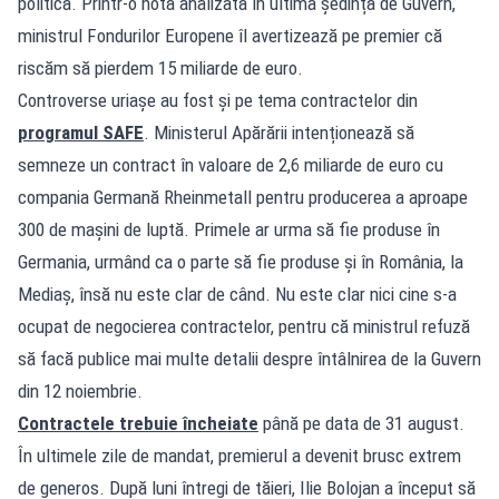
politică. Printr-o notă analizată în ultima ședință de Guvern,
ministrul Fondurilor Europene îl avertizează pe premier că
riscăm să pierdem 15 miliarde de euro.
Controverse uriașe au fost și pe tema contractelor din
programul SAFE
. Ministerul Apărării intenționează să
semneze un contract în valoare de 2,6 miliarde de euro cu
compania Germană Rheinmetall pentru producerea a aproape
300 de mașini de luptă. Primele ar urma să fie produse în
Germania, urmând ca o parte să fie produse și în România, la
Mediaș, însă nu este clar de când. Nu este clar nici cine s-a
ocupat de negocierea contractelor, pentru că ministrul refuză
să facă publice mai multe detalii despre întâlnirea de la Guvern
din 12 noiembrie.
Contractele trebuie încheiate
până pe data de 31 august.
În ultimele zile de mandat, premierul a devenit brusc extrem
de generos. După luni întregi de tăieri, Ilie Bolojan a început să