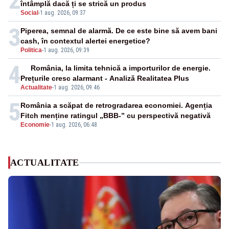
2
întâmplă dacă ți se strică un produs
Social
-
1 aug. 2026, 09:37
3
Piperea, semnal de alarmă. De ce este bine să avem bani
cash, în contextul alertei energetice?
Politica
-
1 aug. 2026, 09:39
4
România, la limita tehnică a importurilor de energie.
Prețurile cresc alarmant - Analiză Realitatea Plus
Actualitate
-
1 aug. 2026, 09:46
5
România a scăpat de retrogradarea economiei. Agenția
Fitch menține ratingul „BBB-” cu perspectivă negativă
Economie
-
1 aug. 2026, 06:48
ACTUALITATE