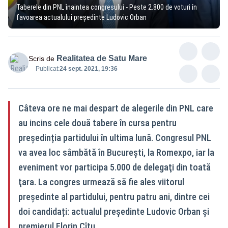
Taberele din PNL înaintea congresului - Peste 2.800 de voturi în
favoarea actualului președinte Ludovic Orban
Realitatea de Satu Mare
Scris de
Publicat:
24 sept. 2021, 19:36
Câteva ore ne mai despart de alegerile din PNL care
au incins cele două tabere în cursa pentru
președinția partidului în ultima lună. Congresul PNL
va avea loc sâmbătă în Bucureşti, la Romexpo, iar la
eveniment vor participa 5.000 de delegaţi din toată
ţara. La congres urmează să fie ales viitorul
preşedinte al partidului, pentru patru ani, dintre cei
doi candidați: actualul președinte Ludovic Orban și
premierul Florin Cîțu.