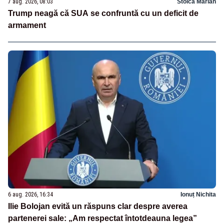
7 aug. 2026, 08:03
Stoica Marian
Trump neagă că SUA se confruntă cu un deficit de
armament
6 aug. 2026, 16:34
Ionuț Nichita
Ilie Bolojan evită un răspuns clar despre averea
partenerei sale: „Am respectat întotdeauna legea”