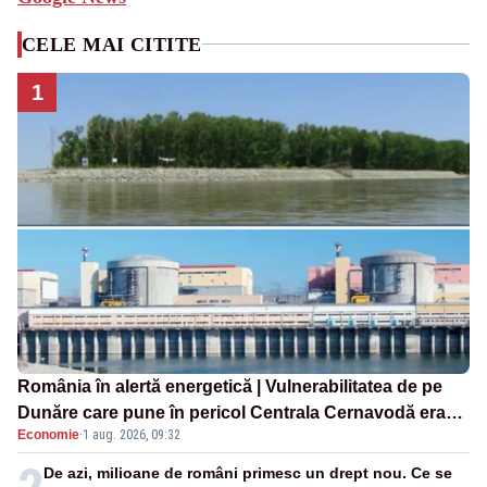
CELE MAI CITITE
1
România în alertă energetică | Vulnerabilitatea de pe
Dunăre care pune în pericol Centrala Cernavodă era
Economie
·
1 aug. 2026, 09:32
cunoscută de pe vremea lui Ceaușescu
De azi, milioane de români primesc un drept nou. Ce se