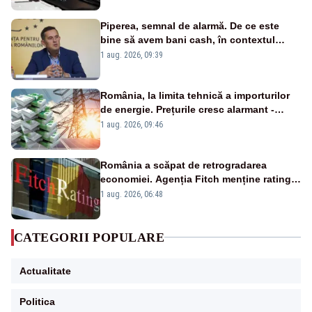
Piperea, semnal de alarmă. De ce este
bine să avem bani cash, în contextul
alertei energetice?
1 aug. 2026, 09:39
România, la limita tehnică a importurilor
de energie. Prețurile cresc alarmant -
Analiză Realitatea Plus
1 aug. 2026, 09:46
România a scăpat de retrogradarea
economiei. Agenția Fitch menține ratingul
„BBB-” cu perspectivă negativă
1 aug. 2026, 06:48
CATEGORII POPULARE
Actualitate
Politica