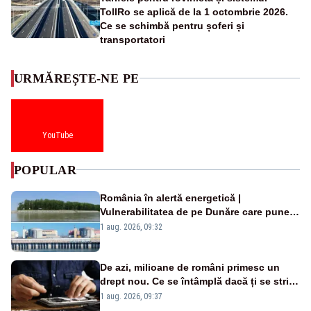
TollRo se aplică de la 1 octombrie 2026.
Ce se schimbă pentru șoferi și
transportatori
URMĂREȘTE-NE PE
YouTube
POPULAR
România în alertă energetică |
Vulnerabilitatea de pe Dunăre care pune
în pericol Centrala Cernavodă era
1 aug. 2026, 09:32
cunoscută de pe vremea lui Ceaușescu
De azi, milioane de români primesc un
drept nou. Ce se întâmplă dacă ți se strică
un produs
1 aug. 2026, 09:37