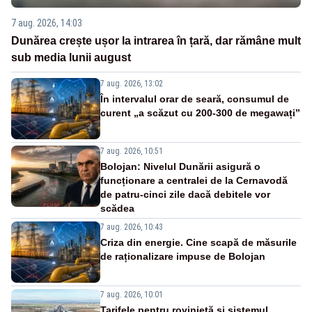
7 aug. 2026, 14:03
Dunărea crește ușor la intrarea în țară, dar rămâne mult
sub media lunii august
7 aug. 2026, 13:02
În intervalul orar de seară, consumul de
curent „a scăzut cu 200-300 de megawați”
7 aug. 2026, 10:51
Bolojan: Nivelul Dunării asigură o
funcționare a centralei de la Cernavodă
de patru-cinci zile dacă debitele vor
scădea
7 aug. 2026, 10:43
Criza din energie. Cine scapă de măsurile
de raționalizare impuse de Bolojan
7 aug. 2026, 10:01
Tarifele pentru rovinietă și sistemul