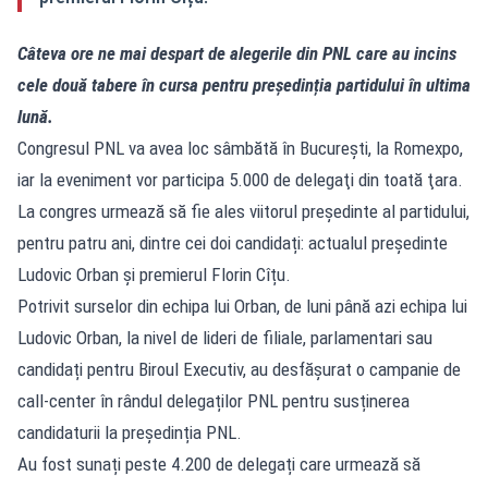
Câteva ore ne mai despart de alegerile din PNL care au incins
cele două tabere în cursa pentru președinția partidului în ultima
lună.
Congresul PNL va avea loc sâmbătă în Bucureşti, la Romexpo,
iar la eveniment vor participa 5.000 de delegaţi din toată ţara.
La congres urmează să fie ales viitorul preşedinte al partidului,
pentru patru ani, dintre cei doi candidați: actualul președinte
Ludovic Orban și premierul Florin Cîțu.
Potrivit surselor din echipa lui Orban, de luni până azi echipa lui
Ludovic Orban, la nivel de lideri de filiale, parlamentari sau
candidați pentru Biroul Executiv, au desfășurat o campanie de
call-center în rândul delegaților PNL pentru susținerea
candidaturii la președinția PNL.
Au fost sunați peste 4.200 de delegați care urmează să