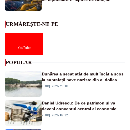
URMĂREȘTE-NE PE
YouTube
POPULAR
Dunărea a secat atât de mult încât a scos
la suprafață nave naziste din al doilea
război mondial
1 aug. 2026, 23:10
Daniel Udrescu: De ce patrimoniul va
deveni conceptul central al economiei
viitoare?
2 aug. 2026, 09:22