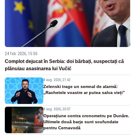
24 feb. 2026, 15:50
Complot dejucat în Serbia: doi bărbați, suspectați că
plănuiau asasinarea lui Vučić
8 aug. 2026, 21:42
Zelenski trage un semnal de alarmă:
„Rachetele voastre ar putea salva vieți”
8 aug. 2026, 20:07
Operațiune contra cronometru pe Dunăre.
Ultimele două barje sunt scufundate
pentru Cernavodă