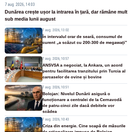
7 aug. 2026, 14:03
Dunărea crește ușor la intrarea în țară, dar rămâne mult
sub media lunii august
7 aug. 2026, 13:02
În intervalul orar de seară, consumul de
curent „a scăzut cu 200-300 de megawați”
7 aug. 2026, 10:57
ANSVSA a negociat, la Ankara, un acord
pentru facilitarea tranzitului prin Turcia al
carcaselor de ovine și bovine
7 aug. 2026, 10:51
Bolojan: Nivelul Dunării asigură o
funcționare a centralei de la Cernavodă
de patru-cinci zile dacă debitele vor
scădea
7 aug. 2026, 10:43
Criza din energie. Cine scapă de măsurile
de raționalizare impuse de Bolojan