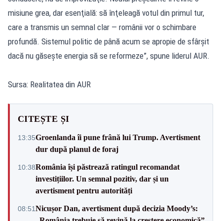
misiune grea, dar esenţială: să înţeleagă votul din primul tur,
care a transmis un semnal clar — românii vor o schimbare
profundă. Sistemul politic de până acum se apropie de sfârşit
dacă nu găseşte energia să se reformeze”, spune liderul AUR.
Sursa: Realitatea din AUR
CITEȘTE ȘI
Groenlanda îi pune frână lui Trump. Avertisment
13:35
dur după planul de foraj
România își păstrează ratingul recomandat
10:38
investițiilor. Un semnal pozitiv, dar și un
avertisment pentru autorități
Nicușor Dan, avertisment după decizia Moody’s:
08:51
„România trebuie să revină la creștere economică”