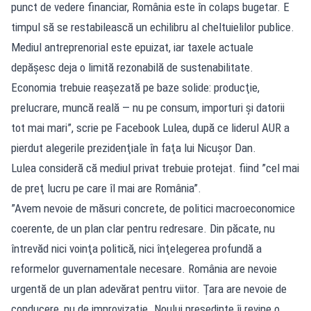
punct de vedere financiar, România este în colaps bugetar. E
timpul să se restabilească un echilibru al cheltuielilor publice.
Mediul antreprenorial este epuizat, iar taxele actuale
depăşesc deja o limită rezonabilă de sustenabilitate.
Economia trebuie reaşezată pe baze solide: producţie,
prelucrare, muncă reală — nu pe consum, importuri şi datorii
tot mai mari”, scrie pe Facebook Lulea, după ce liderul AUR a
pierdut alegerile prezidenţiale în faţa lui Nicuşor Dan.
Lulea consideră că mediul privat trebuie protejat. fiind ”cel mai
de preţ lucru pe care îl mai are România”.
”Avem nevoie de măsuri concrete, de politici macroeconomice
coerente, de un plan clar pentru redresare. Din păcate, nu
întrevăd nici voinţa politică, nici înţelegerea profundă a
reformelor guvernamentale necesare. România are nevoie
urgentă de un plan adevărat pentru viitor. Ţara are nevoie de
conducere, nu de improvizaţie. Noului preşedinte îi revine o