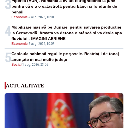
3
Piperea (AUR): România a evitat retrogradarea la junk
pentru că era o catastrofă pentru bănci și fondurile de
pensii
Economie
-
2 aug. 2026, 10:01
4
Mobilizare masivă pe Dunăre, pentru salvarea producției
la Cernavodă. Armata va detona o stâncă și va devia apa
fluviului - IMAGINI AERIENE
Economie
-
2 aug. 2026, 10:07
5
Canicula schimbă regulile pe șosele. Restricții de tonaj
anunțate în mai multe județe
Social
-
1 aug. 2026, 23:06
ACTUALITATE