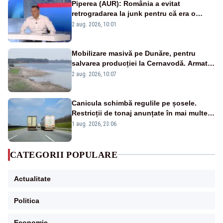
Piperea (AUR): România a evitat
retrogradarea la junk pentru că era o
catastrofă pentru bănci și fondurile de
2 aug. 2026, 10:01
pensii
Mobilizare masivă pe Dunăre, pentru
salvarea producției la Cernavodă. Armata
va detona o stâncă și va devia apa
2 aug. 2026, 10:07
fluviului - IMAGINI AERIENE
Canicula schimbă regulile pe șosele.
Restricții de tonaj anunțate în mai multe
județe
1 aug. 2026, 23:06
CATEGORII POPULARE
Actualitate
Politica
Economie