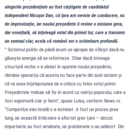
alegerile prezidenţiale au fost câştigate de candidatul
independent Nicuşor Dan, că ţara are nevoie de conducere, nu
de improvizaţie, iar noului preşedinte îi revine o misiune grea,
dar esenţială, să înţeleagă votul din primul tur, care a transmis
un semnal clar, acela că românii vor o schimbare profundă.
” Sistemul politic de până acum se apropie de sfârşit dacă nu
găseşte energia să se reformeze. Chiar dacă întreaga
structură veche s-a aliniat în spatele noului preşedinte,
rămâne speranţa că acesta nu face parte din acel sistem şi
că va avea înţelepciunea de a utiliza cu folos votul primit.
Preşedintele trebuie să fie în acord cu voinţa poporului, care a
fost exprimată clar şi ferm”, spune Lulea, conform News.ro.
”Competiţia electorală s-a încheiat. A fost un proces prea
lung, iar această întârziere a afectat grav ţara — decizii
importante au fost amânate, iar problemele s-au adâncit. Din