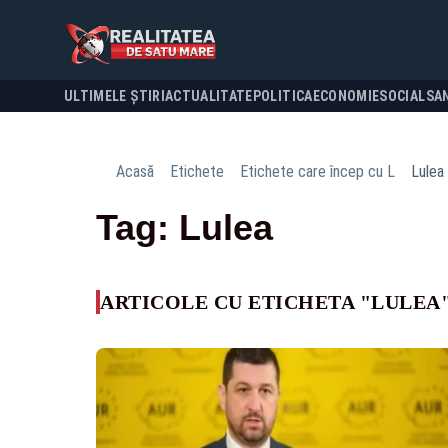
ULTIMELE ȘTIRI
ACTUALITATE
POLITICA
ECONOMIE
SOCIAL
SA
Acasă
Etichete
Etichete care încep cu L
Lulea
Tag: Lulea
ARTICOLE CU ETICHETA "LULEA