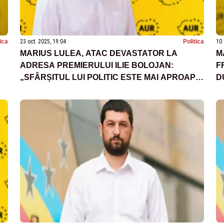
tica
23 oct. 2025, 19:04
Politica
10 
MARIUS LULEA, ATAC DEVASTATOR LA
M
ADRESA PREMIERULUI ILIE BOLOJAN:
F
„SFÂRȘITUL LUI POLITIC ESTE MAI APROAPE
D
DECÂT CREDE”
G
E