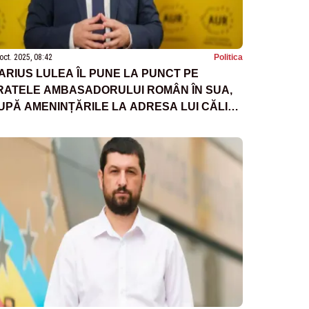
oct. 2025, 08:42
Politica
ARIUS LULEA ÎL PUNE LA PUNCT PE
RATELE AMBASADORULUI ROMÂN ÎN SUA,
UPĂ AMENINȚĂRILE LA ADRESA LUI CĂLIN
EORGESCU: NICI MĂCAR PARTENERII
UROPENI ȘI TRANSATLANTICI NU CRED