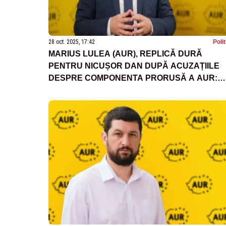
28 oct. 2025, 17:42
Poli
MARIUS LULEA (AUR), REPLICĂ DURĂ
PENTRU NICUȘOR DAN DUPĂ ACUZAȚIILE
DESPRE COMPONENTA PRORUSĂ A AUR:
„ROMÂNII VOR DA CU EI DE PĂMÂNT”