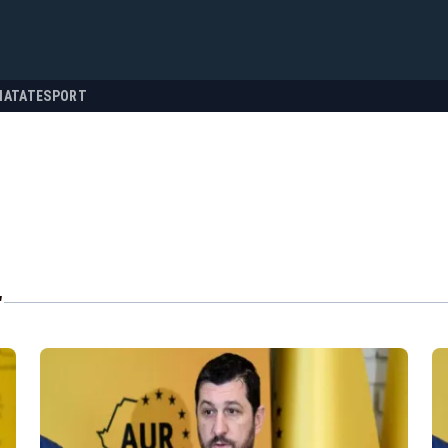
NATATE
SPORT
"