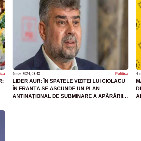
tica
6 nov. 2024, 08:43
Politica
4 n
R:
LIDER AUR: ÎN SPATELE VIZITEI LUI CIOLACU
M
ÎN FRANȚA SE ASCUNDE UN PLAN
D
ANTINAŢIONAL DE SUBMINARE A APĂRĂRII
A
NAŢIONALE ŞI A ECONOMIEI ROMÂNIEI