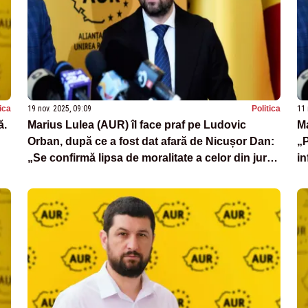
tica
19 nov. 2025, 09:09
Politica
11 
ă.
Marius Lulea (AUR) îl face praf pe Ludovic
Ma
Orban, după ce a fost dat afară de Nicușor Dan:
„P
„Se confirmă lipsa de moralitate a celor din jurul
in
președintelui”