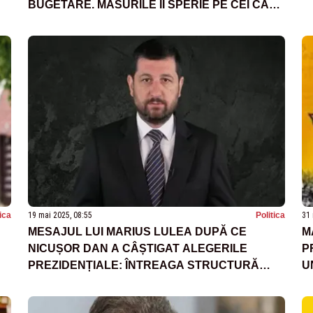
BUGETARE. MĂSURILE ÎI SPERIE PE CEI CARE
AU ADUS ȚARA ÎN FALIMENT - VIDEO
tica
19 mai 2025, 08:55
Politica
31 
MESAJUL LUI MARIUS LULEA DUPĂ CE
M
NICUȘOR DAN A CÂȘTIGAT ALEGERILE
P
PREZIDENȚIALE: ÎNTREAGA STRUCTURĂ
U
VECHE S-A ALINIAT ÎN SPATELE NOULUI
N
PREŞEDINTE