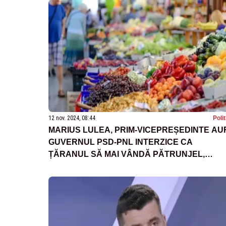
12 nov. 2024, 08:44
Poli
MARIUS LULEA, PRIM-VICEPREȘEDINTE AU
GUVERNUL PSD-PNL INTERZICE CA
ȚĂRANUL SĂ MAI VÂNDĂ PĂTRUNJEL,
DULCEȚURI SAU MURĂTURI