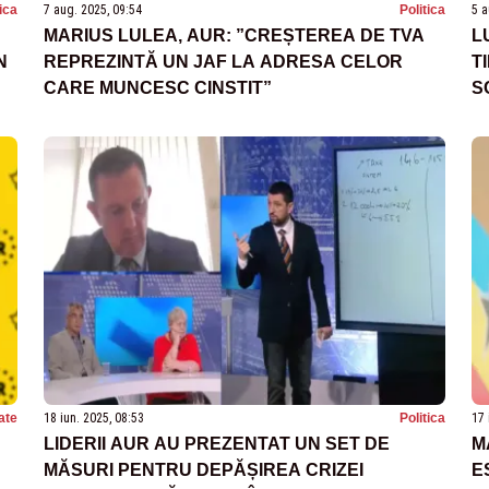
tica
7 aug. 2025, 09:54
Politica
5 a
MARIUS LULEA, AUR: ”CREȘTEREA DE TVA
L
N
REPREZINTĂ UN JAF LA ADRESA CELOR
T
CARE MUNCESC CINSTIT”
S
A
ate
18 iun. 2025, 08:53
Politica
17 
LIDERII AUR AU PREZENTAT UN SET DE
M
MĂSURI PENTRU DEPĂȘIREA CRIZEI
E