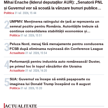
Mihai Enache (liderul deputaților AUR): „Senatorii PNL
și Guvernul vor să scoată la vânzare bunuri publice
Politica
·
31 iul. 2026, 15:44
pentru a stinge datoriile pentru vaccinurile Pfizer!”
2
UMPMV: Menținerea ratingului de țară ar reprezenta un
semnal pozitiv pentru România. Autoritățile trebuie să
continue consolidarea stabilității economice și
Politica
-
31 iul. 2026, 15:51
financiare
3
Peluza Nord, mesaj fără menajamente pentru conducerea
FCSB după eliminarea rușinoasă din Conference League
Actualitate
-
31 iul. 2026, 15:54
4
Performanță pentru industria auto românească! Duster,
pe primul loc în topul vânzărilor din Ucraina
Actualitate
-
31 iul. 2026, 16:20
5
SUA: Guvernul va începe să emită paşapoarte cu
imaginea lui Donald Trump începând cu 8 august
Politica
-
31 iul. 2026, 15:20
ACTUALITATE