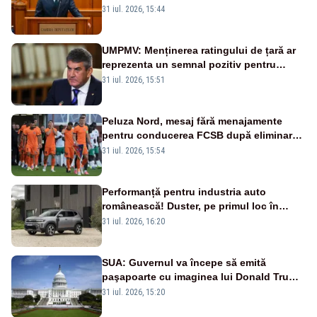
la vânzare bunuri publice pentru a stinge
31 iul. 2026, 15:44
datoriile pentru vaccinurile Pfizer!”
UMPMV: Menținerea ratingului de țară ar
reprezenta un semnal pozitiv pentru
România. Autoritățile trebuie să continue
31 iul. 2026, 15:51
consolidarea stabilității economice și
financiare
Peluza Nord, mesaj fără menajamente
pentru conducerea FCSB după eliminarea
rușinoasă din Conference League
31 iul. 2026, 15:54
Performanță pentru industria auto
românească! Duster, pe primul loc în
topul vânzărilor din Ucraina
31 iul. 2026, 16:20
SUA: Guvernul va începe să emită
paşapoarte cu imaginea lui Donald Trump
începând cu 8 august
31 iul. 2026, 15:20