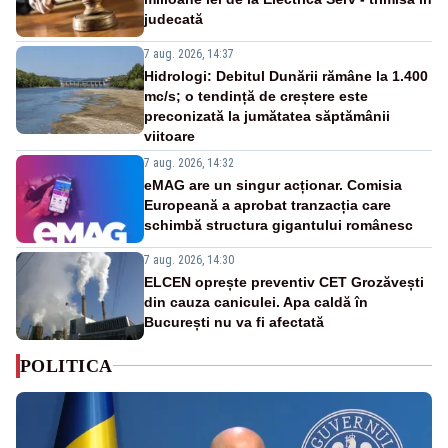
judecată
7 aug. 2026, 14:37
Hidrologi: Debitul Dunării rămâne la 1.400
mc/s; o tendință de creștere este
preconizată la jumătatea săptămânii
viitoare
7 aug. 2026, 14:32
eMAG are un singur acționar. Comisia
Europeană a aprobat tranzacția care
schimbă structura gigantului românesc
7 aug. 2026, 14:30
ELCEN oprește preventiv CET Grozăvești
din cauza caniculei. Apa caldă în
București nu va fi afectată
POLITICA