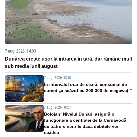
7 aug. 2026, 14:03
Dunărea crește ușor la intrarea în țară, dar rămâne mult
sub media lunii august
7 aug. 2026, 13:02
În intervalul orar de seară, consumul de
curent „a scăzut cu 200-300 de megawați”
7 aug. 2026, 10:51
Bolojan: Nivelul Dunării asigură o
funcționare a centralei de la Cernavodă
de patru-cinci zile dacă debitele vor
scădea