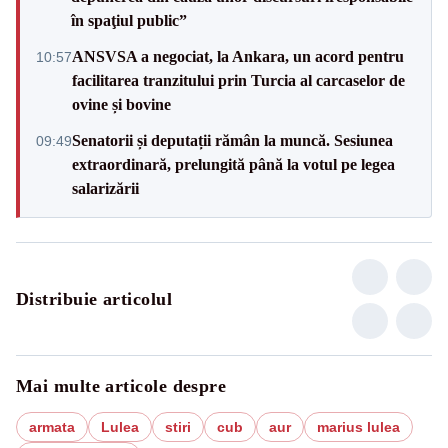
în spaţiul public”
ANSVSA a negociat, la Ankara, un acord pentru
10:57
facilitarea tranzitului prin Turcia al carcaselor de
ovine și bovine
Senatorii și deputații rămân la muncă. Sesiunea
09:49
extraordinară, prelungită până la votul pe legea
salarizării
Distribuie articolul
Mai multe articole despre
armata
Lulea
stiri
cub
aur
marius lulea