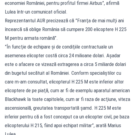
economiei României, pentru profitul firmei Airbus”, afirmă
Lulea într-un comunicat oficial.
Reprezentantul AUR precizează că ”Franţa de mai mulţi ani
încearcă să oblige România să cumpere 200 elicoptere H 225
M pentru armata română”.
”În funcţie de echipare şi de condiţiile contractuale un
asemenea elicopter costă circa 24 milioane dolari. Aşadar
este o afacere ce vizează extragerea a circa 5 miliarde dolari
din bugetul secătuit al României. Conform specialiştilor cu
care m-am consultat, elicopterul H 225 M este inferior altor
elicoptere de pe piaţă, cum ar fi de exemplu aparatul american
Blackhawk la toate capitolele, cum ar fi raza de acţiune, viteza
ascensională, greutatea transportată şamd. H 225 M este
inferior pentru că a fost conceput ca un elicopter civil, pe baza
elicopterului H 215, fiind apoi echipat militar”, arată Marius
Lulea.