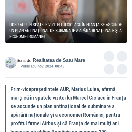
LIDER AUR: ÎN SPATELE VIZITEI LUI CIOLACU ÎN FRANȚA SE ASCUNDE
UN PLAN ANTINAŢIONAL DE SUBMINARE A APĂRĂRII NAŢIONALE ŞI A
ECONOMIEI ROMÂNIEI
Realitatea de Satu Mare
Scris de
Publicat:
6 nov. 2024, 08:43
Prim-vicepreședintele AUR, Marius Lulea, afirmă
marţi că în spatele vizitei lui Marcel Ciolacu în Franţa
se ascunde un plan antinaţional de subminare a
apărării naţionale şi a economiei României, pentru
profitul firmei Airbus şi că Franţa de mai mulţi ani
încearcă să oblige România să cumpere 200