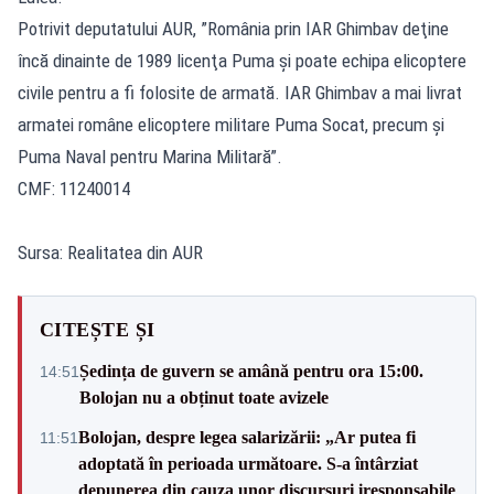
Potrivit deputatului AUR, ”România prin IAR Ghimbav deţine
încă dinainte de 1989 licenţa Puma şi poate echipa elicoptere
civile pentru a fi folosite de armată. IAR Ghimbav a mai livrat
armatei române elicoptere militare Puma Socat, precum şi
Puma Naval pentru Marina Militară”.
CMF: 11240014
Sursa: Realitatea din AUR
CITEȘTE ȘI
Ședința de guvern se amână pentru ora 15:00.
14:51
Bolojan nu a obținut toate avizele
Bolojan, despre legea salarizării: „Ar putea fi
11:51
adoptată în perioada următoare. S-a întârziat
depunerea din cauza unor discursuri iresponsabile