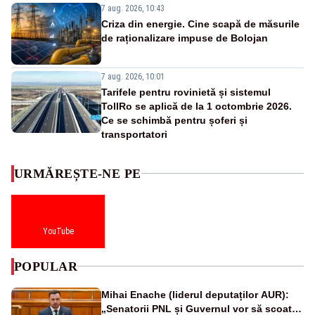
7 aug. 2026, 10:43
Criza din energie. Cine scapă de măsurile
de raționalizare impuse de Bolojan
7 aug. 2026, 10:01
Tarifele pentru rovinietă și sistemul
TollRo se aplică de la 1 octombrie 2026.
Ce se schimbă pentru șoferi și
transportatori
URMĂREȘTE-NE PE
YouTube
POPULAR
Mihai Enache (liderul deputaților AUR):
„Senatorii PNL și Guvernul vor să scoată