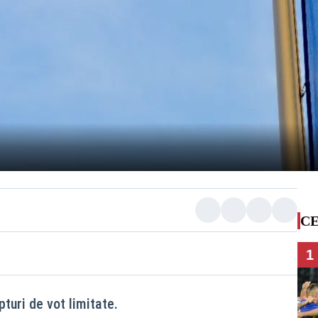
CE
1
turi de vot limitate.