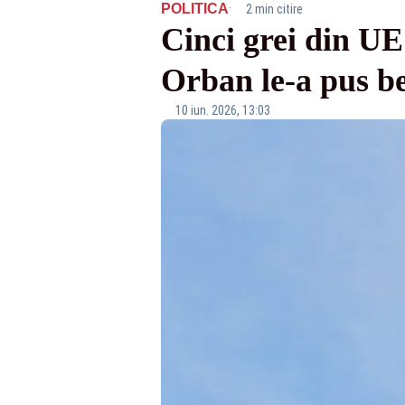
·
POLITICA
2 min citire
Cinci grei din UE
Orban le-a pus be
10 iun. 2026, 13:03