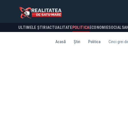
ULTIMELE ȘTIRI
ACTUALITATE
POLITICA
ECONOMIE
SOCIAL
SA
Acasă
Știri
Politica
Cinci grei d