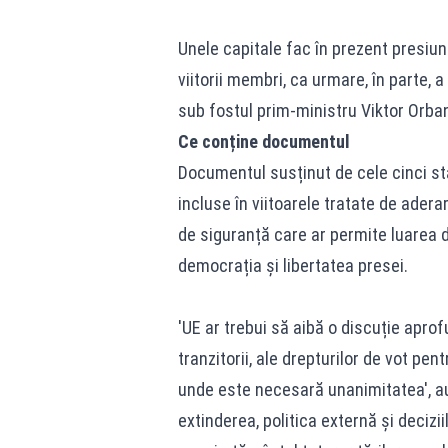
Unele capitale fac în prezent presiun
viitorii membri, ca urmare, în parte, 
sub fostul prim-ministru Viktor Orba
Ce conține documentul
Documentul susținut de cele cinci st
incluse în viitoarele tratate de ader
de siguranță care ar permite luarea 
democrația și libertatea presei.
'UE ar trebui să aibă o discuție aprof
tranzitorii, ale drepturilor de vot pe
unde este necesară unanimitatea', au
extinderea, politica externă și decizi