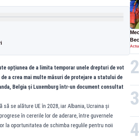
Mec
Bec
i
Actua
ech
te opțiunea de a limita temporar unele drepturi de vot
și de a crea mai multe măsuri de protejare a statului de
landa, Belgia și Luxemburg într-un document consultat
 să se alăture UE în 2028, iar Albania, Ucraina și
ogrese în cererile lor de aderare, între guvernele
tor la oportunitatea de schimba regulile pentru noii