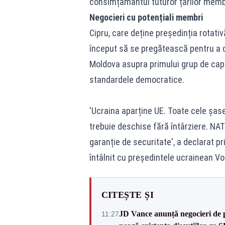
consimțământul tuturor țărilor memb
Negocieri cu potențiali membri
Cipru, care deține președinția rotati
început să se pregătească pentru a d
Moldova asupra primului grup de capi
standardele democratice.
'Ucraina aparține UE. Toate cele șase
trebuie deschise fără întârziere. N
garanție de securitate', a declarat p
întâlnit cu președintele ucrainean Vol
CITEȘTE ȘI
JD Vance anunță negocieri de pa
11:27