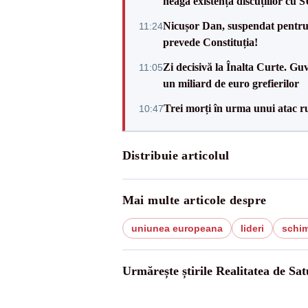
neagă existența discuțiilor cu 
Nicușor Dan, suspendat pentru
11:24
prevede Constituția!
Zi decisivă la Înalta Curte. Gu
11:05
un miliard de euro grefierilor
Trei morți în urma unui atac r
10:47
Distribuie articolul
Mai multe articole despre
uniunea europeana
lideri
schim
Urmărește știrile Realitatea de Sa