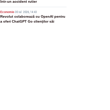
într-un accident rutier
5
Economie
-
30 iul. 2026, 14:43
Revolut colaborează cu OpenAI pentru
a oferi ChatGPT Go clienţilor săi