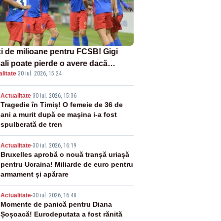
i de milioane pentru FCSB! Gigi
ali poate pierde o avere dacă
litate
·
30 iul. 2026, 15:24
ipa este eliminată de FK Auda
2
Actualitate
-
30 iul. 2026, 15:36
Tragedie în Timiș! O femeie de 36 de
ani a murit după ce mașina i-a fost
spulberată de tren
3
Actualitate
-
30 iul. 2026, 16:19
Bruxelles aprobă o nouă tranșă uriașă
pentru Ucraina! Miliarde de euro pentru
armament și apărare
4
Actualitate
-
30 iul. 2026, 16:48
Momente de panică pentru Diana
Șoșoacă! Eurodeputata a fost rănită