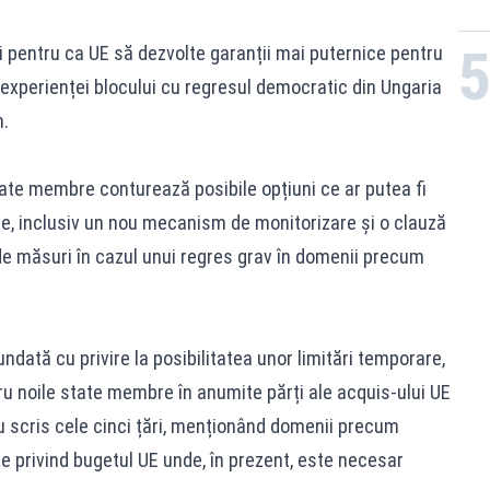
i pentru ca UE să dezvolte garanții mai puternice pentru
a experienței blocului cu regresul democratic din Ungaria
n.
ate membre conturează posibile opțiuni ce ar putea fi
are, inclusiv un nou mecanism de monitorizare și o clauză
de măsuri în cazul unui regres grav în domenii precum
undată cu privire la posibilitatea unor limitări temporare,
ntru noile state membre în anumite părți ale acquis-ului UE
 scris cele cinci țări, menționând domenii precum
ile privind bugetul UE unde, în prezent, este necesar