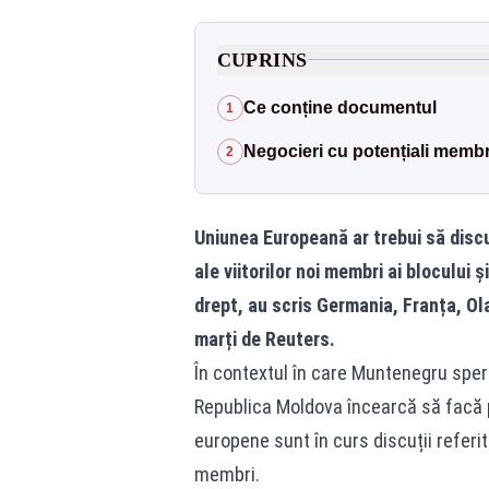
CUPRINS
Ce conține documentul
1
Negocieri cu potențiali membr
2
Uniunea Europeană ar trebui să discu
ale viitorilor noi membri ai blocului 
drept, au scris Germania, Franța, O
marți de Reuters.
În contextul în care Muntenegru speră
Republica Moldova încearcă să facă pr
europene sunt în curs discuții referi
membri.