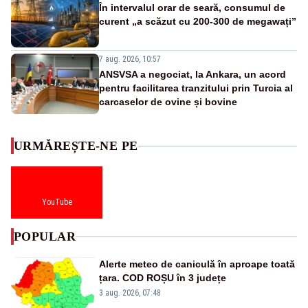
În intervalul orar de seară, consumul de
curent „a scăzut cu 200-300 de megawați”
7 aug. 2026, 10:57
ANSVSA a negociat, la Ankara, un acord
pentru facilitarea tranzitului prin Turcia al
carcaselor de ovine și bovine
URMĂREȘTE-NE PE
YouTube
POPULAR
Alerte meteo de caniculă în aproape toată
țara. COD ROȘU în 3 județe
3 aug. 2026, 07:48