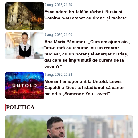
9 aug. 2026, 21:25
Escaladare brutală în război. Rusia și
Ucraina s-au atacat cu drone și rachete
9 aug. 2026, 21:00
Ana Maria Păcuraru: „Cum am ajuns aici,
într-o țară cu resurse, cu un reactor
nuclear, cu un potențial energetic uriaș,
dar care se împrumută de curent de la
vecini?”
9 aug. 2026, 20:24
Moment emoționant la Untold. Lewis
Capaldi a făcut tot stadionul să cânte
melodia „Someone You Loved”
POLITICA