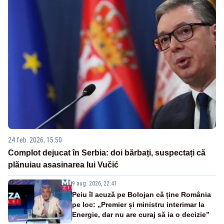
24 feb. 2026, 15:50
Complot dejucat în Serbia: doi bărbați, suspectați că
plănuiau asasinarea lui Vučić
9 aug. 2026, 22:41
Peiu îl acuză pe Bolojan că ține România
pe loc: „Premier și ministru interimar la
Energie, dar nu are curaj să ia o decizie”