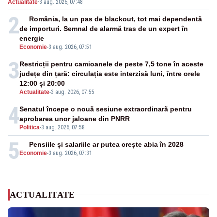
Actualitate
·
3 aug. 2026, 07:48
2
România, la un pas de blackout, tot mai dependentă
de importuri. Semnal de alarmă tras de un expert în
energie
Economie
-
3 aug. 2026, 07:51
3
Restricții pentru camioanele de peste 7,5 tone în aceste
județe din țară: circulația este interzisă luni, între orele
12:00 și 20:00
Actualitate
-
3 aug. 2026, 07:55
4
Senatul începe o nouă sesiune extraordinară pentru
aprobarea unor jaloane din PNRR
Politica
-
3 aug. 2026, 07:58
5
Pensiile și salariile ar putea crește abia în 2028
Economie
-
3 aug. 2026, 07:31
ACTUALITATE