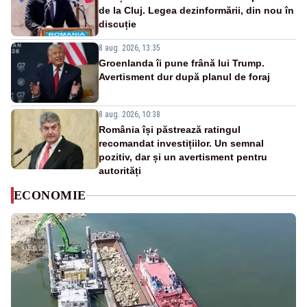
de la Cluj. Legea dezinformării, din nou în
discuție
8 aug. 2026, 13:35
Groenlanda îi pune frână lui Trump.
Avertisment dur după planul de foraj
8 aug. 2026, 10:38
România își păstrează ratingul
recomandat investițiilor. Un semnal
pozitiv, dar și un avertisment pentru
autorități
ECONOMIE