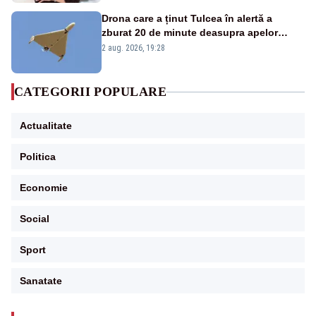
Drona care a ținut Tulcea în alertă a
zburat 20 de minute deasupra apelor
României. Au fost ridicate două F-16
2 aug. 2026, 19:28
CATEGORII POPULARE
Actualitate
Politica
Economie
Social
Sport
Sanatate