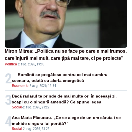
Miron Mitrea: „Politica nu se face pe care e mai frumos,
care înjură mai mult, care țipă mai tare, ci pe proiecte”
Politica
·
2 aug. 2026, 19:33
2
Românii se pregătesc pentru cel mai sumbru
scenariu, odată cu alerta energetică
Economie
-
2 aug. 2026, 19:34
3
Dacă radarul te prinde de mai multe ori în aceeași zi,
scapi cu o singură amendă? Ce spune legea
Social
-
2 aug. 2026, 21:29
4
Ana Maria Păcuraru: „Ce se alege de un om căruia i se
închide singura lui portiță?”
Social
-
2 aug. 2026, 23:25