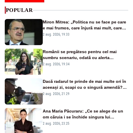
POPULAR
Miron Mitrea: „Politica nu se face pe care
e mai frumos, care înjură mai mult, care
țipă mai tare, ci pe proiecte”
2 aug. 2026, 19:33
Românii se pregătesc pentru cel mai
sumbru scenariu, odată cu alerta
energetică
2 aug. 2026, 19:34
Dacă radarul te prinde de mai multe ori în
aceeași zi, scapi cu o singură amendă?
Ce spune legea
2 aug. 2026, 21:29
Ana Maria Păcuraru: „Ce se alege de un
om căruia i se închide singura lui
portiță?”
2 aug. 2026, 23:25