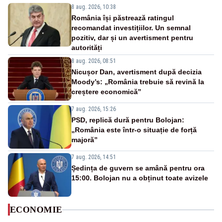
8 aug. 2026, 10:38
România își păstrează ratingul
recomandat investițiilor. Un semnal
pozitiv, dar și un avertisment pentru
autorități
8 aug. 2026, 08:51
Nicușor Dan, avertisment după decizia
Moody’s: „România trebuie să revină la
creștere economică”
7 aug. 2026, 15:26
PSD, replică dură pentru Bolojan:
„România este într-o situație de forță
majoră”
7 aug. 2026, 14:51
Ședința de guvern se amână pentru ora
15:00. Bolojan nu a obținut toate avizele
ECONOMIE