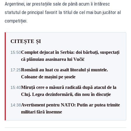
Argentinei, iar prestațiile sale de până acum îi întăresc
statutul de principal favorit la titlul de cel mai bun jucător al
competiției.
CITEȘTE ȘI
Complot dejucat în Serbia: doi bărbați, suspectați
15:50
că plănuiau asasinarea lui Vučić
Românii au luat cu asalt litoralul și muntele.
17:25
Coloane de mașini pe șosele
Miruță cere o măsură radicală după atacul de la
15:40
Cluj. Legea dezinformării, din nou în discuție
Avertisment pentru NATO: Putin ar putea trimite
14:38
militari fără însemne