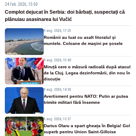
24 feb. 2026, 15:50
Complot dejucat în Serbia: doi bărbați, suspectați că
plănuiau asasinarea lui Vučić
9 aug. 2026, 17:25
Românii au luat cu asalt litoralul și
muntele. Coloane de mașini pe șosele
9 aug. 2026, 15:40
Miruță cere o măsură radicală după atacul
de la Cluj. Legea dezinformării, din nou în
discuție
9 aug. 2026, 14:38
Avertisment pentru NATO: Putin ar putea
trimite militari fără însemne
9 aug. 2026, 13:37
Darius Olaru a spart gheața în Belgia! Gol
superb pentru Union Saint-Gilloise