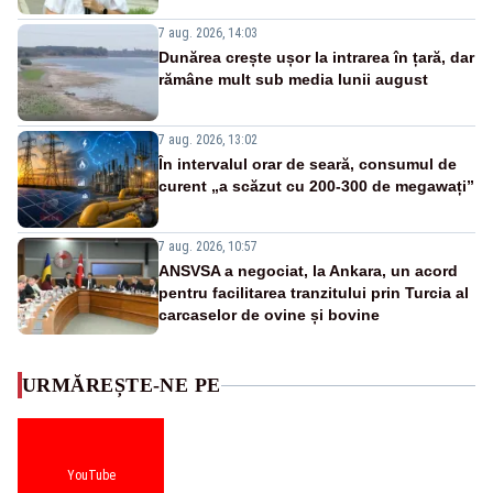
7 aug. 2026, 14:03
Dunărea crește ușor la intrarea în țară, dar
rămâne mult sub media lunii august
7 aug. 2026, 13:02
În intervalul orar de seară, consumul de
curent „a scăzut cu 200-300 de megawați”
7 aug. 2026, 10:57
ANSVSA a negociat, la Ankara, un acord
pentru facilitarea tranzitului prin Turcia al
carcaselor de ovine și bovine
URMĂREȘTE-NE PE
YouTube