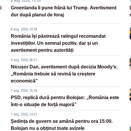
8 aug. 2026, 13:35
i
Groenlanda îi pune frână lui Trump. Avertisment
dur după planul de foraj
8 aug. 2026, 10:38
România își păstrează ratingul recomandat
investițiilor. Un semnal pozitiv, dar și un
avertisment pentru autorități
8 aug. 2026, 08:51
Nicușor Dan, avertisment după decizia Moody’s:
„România trebuie să revină la creștere
economică”
7 aug. 2026, 15:26
PSD, replică dură pentru Bolojan: „România este
într-o situație de forță majoră”
7 aug. 2026, 14:51
Ședința de guvern se amână pentru ora 15:00.
Bolojan nu a obținut toate avizele