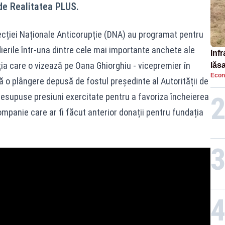
 de Realitatea PLUS.
recției Naționale Anticorupție (DNA) au programat pentru
rile într-una dintre cele mai importante anchete ale
Infr
ia care o vizează pe Oana Ghiorghiu - vicepremier în
lăs
Econ
ă o plângere depusă de fostul președinte al Autorității de
presupuse presiuni exercitate pentru a favoriza încheierea
mpanie care ar fi făcut anterior donații pentru fundația