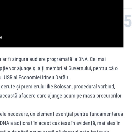
 ar fi singura audiere programată la DNA. Cel mai
upție vor ajunge și alți membri ai Guvernului, pentru că o
rul USR al Economiei Irineu Darău.
e cerute și premierului Ilie Boloșan, procedural vorbind,
e această afacere care ajunge acum pe masa procurorilor
tele necesare, un element esenţial pentru fundamentarea
 DNA a acţionat în acest caz iese în evidenţă, mai ales în