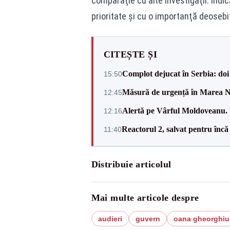
comparaţie cu alte investigaţii. Indi
prioritate şi cu o importanţă deosebi
CITEȘTE ȘI
Complot dejucat în Serbia: doi 
15:50
Măsură de urgență în Marea Ne
12:45
Alertă pe Vârful Moldoveanu. U
12:16
Reactorul 2, salvat pentru încă
11:40
Distribuie articolul
Mai multe articole despre
audieri
guvern
oana gheorghiu