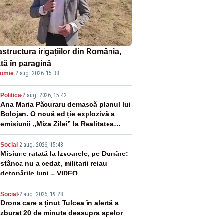
astructura irigațiilor din România,
ată în paragină
omie
·
2 aug. 2026, 15:38
2
Politica
-
2 aug. 2026, 15:42
Ana Maria Păcuraru demască planul lui
Bolojan. O nouă ediție explozivă a
emisiunii „Miza Zilei” la Realitatea
PLUS
3
Social
-
2 aug. 2026, 15:48
Misiune ratată la Izvoarele, pe Dunăre:
stânca nu a cedat, militarii reiau
detonările luni – VIDEO
4
Social
-
2 aug. 2026, 19:28
Drona care a ținut Tulcea în alertă a
zburat 20 de minute deasupra apelor