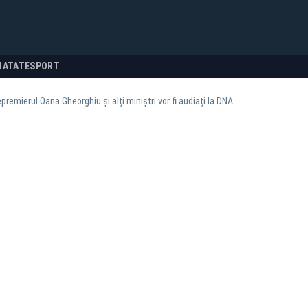
NATATE
SPORT
remierul Oana Gheorghiu și alți miniștri vor fi audiați la DNA