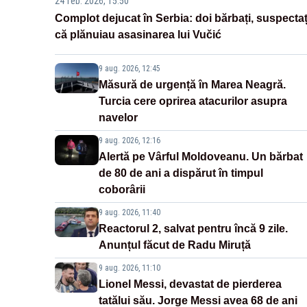
24 feb. 2026, 15:50
Complot dejucat în Serbia: doi bărbați, suspectaț
că plănuiau asasinarea lui Vučić
9 aug. 2026, 12:45
Măsură de urgență în Marea Neagră.
Turcia cere oprirea atacurilor asupra
navelor
9 aug. 2026, 12:16
Alertă pe Vârful Moldoveanu. Un bărbat
de 80 de ani a dispărut în timpul
coborârii
9 aug. 2026, 11:40
Reactorul 2, salvat pentru încă 9 zile.
Anunțul făcut de Radu Miruță
9 aug. 2026, 11:10
Lionel Messi, devastat de pierderea
tatălui său. Jorge Messi avea 68 de ani