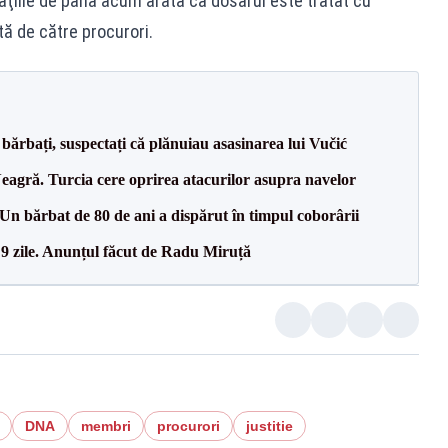
caţiile de până acum arată că dosarul este tratat cu
tă de către procurori.
bărbați, suspectați că plănuiau asasinarea lui Vučić
agră. Turcia cere oprirea atacurilor asupra navelor
n bărbat de 80 de ani a dispărut în timpul coborârii
 9 zile. Anunțul făcut de Radu Miruță
DNA
membri
procurori
justitie