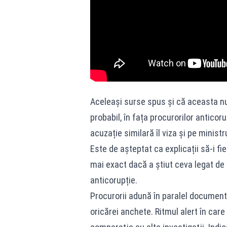
Aceleași surse spus și că aceasta nu
probabil, în fața procurorilor anticor
acuzație similară îl viza și pe minist
Este de așteptat ca explicații să-i fi
mai exact dacă a știut ceva legat d
anticorupție.
Procurorii adună în paralel documen
oricărei anchete. Ritmul alert în care