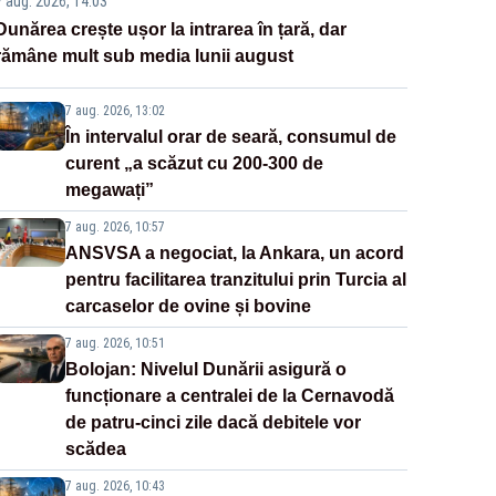
7 aug. 2026, 14:03
Dunărea crește ușor la intrarea în țară, dar
rămâne mult sub media lunii august
7 aug. 2026, 13:02
În intervalul orar de seară, consumul de
curent „a scăzut cu 200-300 de
megawați”
7 aug. 2026, 10:57
ANSVSA a negociat, la Ankara, un acord
pentru facilitarea tranzitului prin Turcia al
carcaselor de ovine și bovine
7 aug. 2026, 10:51
Bolojan: Nivelul Dunării asigură o
funcționare a centralei de la Cernavodă
de patru-cinci zile dacă debitele vor
scădea
7 aug. 2026, 10:43