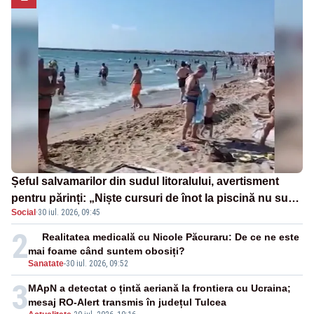
Șeful salvamarilor din sudul litoralului, avertisment
pentru părinți: „Niște cursuri de înot la piscină nu sunt
Social
·
30 iul. 2026, 09:45
suficiente”
2
Realitatea medicală cu Nicole Păcuraru: De ce ne este
mai foame când suntem obosiți?
Sanatate
-
30 iul. 2026, 09:52
3
MApN a detectat o țintă aeriană la frontiera cu Ucraina;
mesaj RO-Alert transmis în județul Tulcea