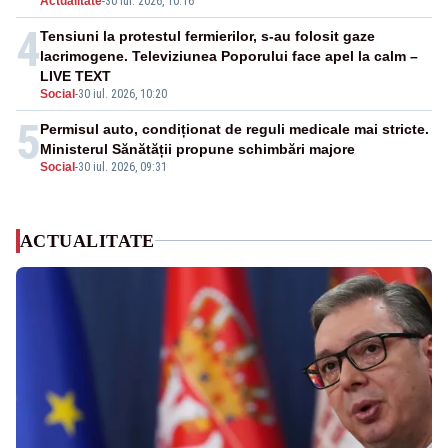
Actualitate
-
30 iul. 2026, 10:16
4
Tensiuni la protestul fermierilor, s-au folosit gaze
lacrimogene. Televiziunea Poporului face apel la calm –
LIVE TEXT
Social
-
30 iul. 2026, 10:20
5
Permisul auto, condiționat de reguli medicale mai stricte.
Ministerul Sănătății propune schimbări majore
Social
-
30 iul. 2026, 09:31
ACTUALITATE