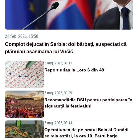
24 feb. 2026, 15:50
Complot dejucat în Serbia: doi bărbați, suspectați că
plănuiau asasinarea lui Vučić
6 aug. 2026, 09:11
Report uriaș la Loto 6 din 49
6 aug. 2026, 08:25
Recomandările DSU pentru participarea în
siguranță la festivaluri
6 aug. 2026, 08:14
Operațiunea de pe brațul Bala al Dunării
se reia astăzi, la ora 10. Patru barje