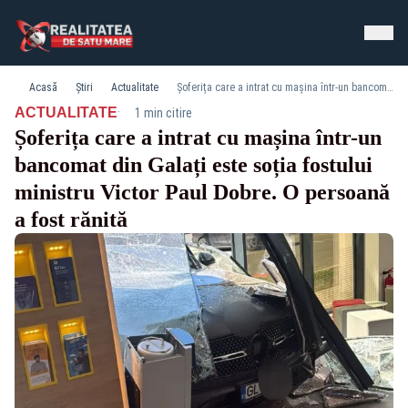
Acasă
Știri
Actualitate
Șoferița care a intrat cu mașina într-un bancomat din Galați este soția fostului ministru Victor Paul Dobre. O persoană a fost rănită
·
ACTUALITATE
1 min citire
Șoferița care a intrat cu mașina într-un
bancomat din Galați este soția fostului
ministru Victor Paul Dobre. O persoană
a fost rănită