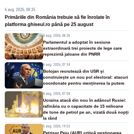
6 aug. 2026, 08:35
Primăriile din România trebuie să fie înrolate în
platforma ghiseul.ro până pe 25 august
6 aug. 2026, 08:28
Parlamentul a adoptat în sesiune
extraordinară trei proiecte de lege care
reprezintă jaloane din PNRR
6 aug. 2026, 07:34
Bolojan recrutează din USR și
construiește un nou pol electoral: atacuri
coordonate pentru menținerea la putere
6 aug. 2026, 07:04
Ucraina atacă din nou în adâncul Rusiei:
rafinăria cu o capacitate de 15 milioane
de tone de petrol pe an, vizată două nopți
la rând
5 aug. 2026, 19:53
Petrișor Peiu (AUR) critică gestionarea