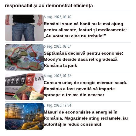
responsabil şi-au demonstrat eficienţa
6 aug. 2026, 08:10
Românii spun că banii nu le mai ajung
pentru alimente, facturi și medicamente:
„Au votat cu cine nu trebuie!”
6 aug. 2026, 08:07
Săptămână decisivă pentru economie:
Moody’s decide dacă retrogradează
România la junk
6 aug. 2026, 07:32
Consum uriaș de energie miercuri seară:
România a fost nevoită să importe
aproape o treime din necesar
5 aug. 2026, 19:54
Măsuri de economisire a energiei în
România. Magazinele sting reclamele, iar
autoritățile reduc consumul