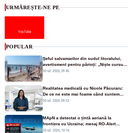
URMĂREȘTE-NE PE
YouTube
POPULAR
Șeful salvamarilor din sudul litoralului,
avertisment pentru părinți: „Niște cursuri
de înot la piscină nu sunt suficiente”
30 iul. 2026, 09:45
Realitatea medicală cu Nicole Păcuraru:
De ce ne este mai foame când suntem
obosiți?
30 iul. 2026, 09:52
MApN a detectat o țintă aeriană la
frontiera cu Ucraina; mesaj RO-Alert
transmis în județul Tulcea
30 iul. 2026, 10:16