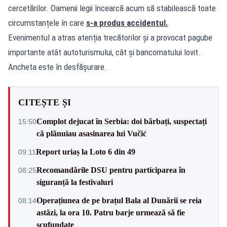
cercetărilor. Oamenii legii încearcă acum să stabilească toate
circumstanțele în care
s-a produs accidentul.
Evenimentul a atras atenția trecătorilor și a provocat pagube
importante atât autoturismului, cât și bancomatului lovit.
Ancheta este în desfășurare.
CITEȘTE ȘI
Complot dejucat în Serbia: doi bărbați, suspectați
15:50
că plănuiau asasinarea lui Vučić
Report uriaș la Loto 6 din 49
09:11
Recomandările DSU pentru participarea în
08:25
siguranță la festivaluri
Operațiunea de pe brațul Bala al Dunării se reia
08:14
astăzi, la ora 10. Patru barje urmează să fie
scufundate