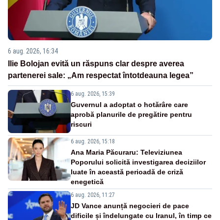
6 aug. 2026, 16:34
Ilie Bolojan evită un răspuns clar despre averea
partenerei sale: „Am respectat întotdeauna legea”
6 aug. 2026, 15:39
Guvernul a adoptat o hotărâre care
aprobă planurile de pregătire pentru
riscuri
6 aug. 2026, 15:18
Ana Maria Păcuraru: Televiziunea
Poporului solicită investigarea deciziilor
luate în această perioadă de criză
enegetică
6 aug. 2026, 11:27
JD Vance anunță negocieri de pace
dificile și îndelungate cu Iranul, în timp ce