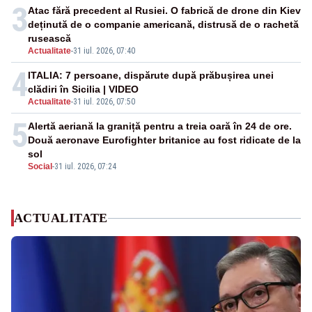
3
Atac fără precedent al Rusiei. O fabrică de drone din Kiev
deținută de o companie americană, distrusă de o rachetă
rusească
Actualitate
-
31 iul. 2026, 07:40
4
ITALIA: 7 persoane, dispărute după prăbușirea unei
clădiri în Sicilia | VIDEO
Actualitate
-
31 iul. 2026, 07:50
5
Alertă aeriană la graniță pentru a treia oară în 24 de ore.
Două aeronave Eurofighter britanice au fost ridicate de la
sol
Social
-
31 iul. 2026, 07:24
ACTUALITATE