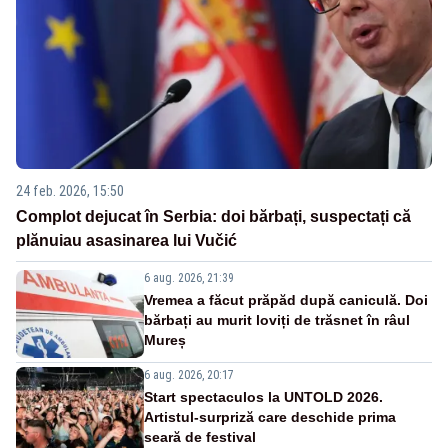
24 feb. 2026, 15:50
Complot dejucat în Serbia: doi bărbați, suspectați că
plănuiau asasinarea lui Vučić
6 aug. 2026, 21:39
Vremea a făcut prăpăd după caniculă. Doi
bărbați au murit loviți de trăsnet în râul
Mureș
6 aug. 2026, 20:17
Start spectaculos la UNTOLD 2026.
Artistul-surpriză care deschide prima
seară de festival