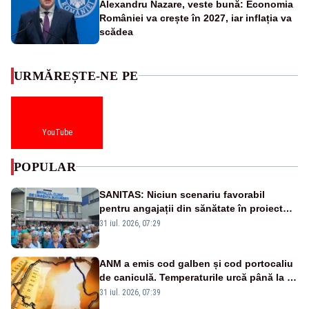
Alexandru Nazare, veste bună: Economia
României va crește în 2027, iar inflația va
scădea
URMĂREȘTE-NE PE
YouTube
POPULAR
SANITAS: Niciun scenariu favorabil
pentru angajații din sănătate în proiectul
Legii salarizării
31 iul. 2026, 07:29
ANM a emis cod galben și cod portocaliu
de caniculă. Temperaturile urcă până la 38
de grade, iar nopțile devin tropicale
31 iul. 2026, 07:39