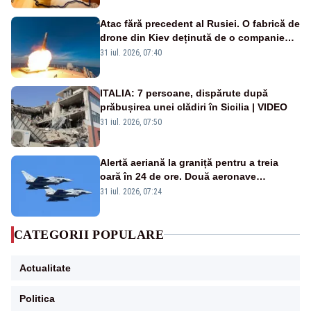
Atac fără precedent al Rusiei. O fabrică de
drone din Kiev deținută de o companie
americană, distrusă de o rachetă
31 iul. 2026, 07:40
rusească
ITALIA: 7 persoane, dispărute după
prăbușirea unei clădiri în Sicilia | VIDEO
31 iul. 2026, 07:50
Alertă aeriană la graniță pentru a treia
oară în 24 de ore. Două aeronave
Eurofighter britanice au fost ridicate de la
31 iul. 2026, 07:24
sol
CATEGORII POPULARE
Actualitate
Politica