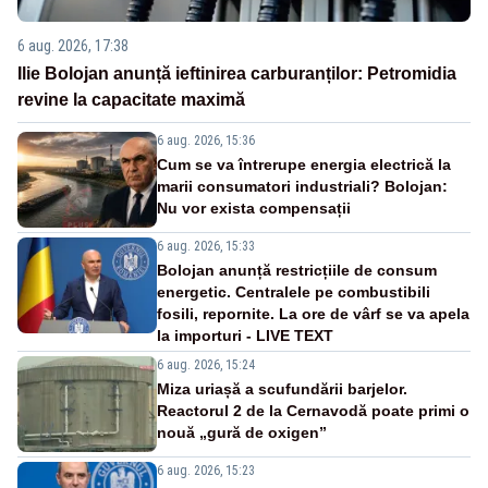
6 aug. 2026, 17:38
Ilie Bolojan anunță ieftinirea carburanților: Petromidia
revine la capacitate maximă
6 aug. 2026, 15:36
Cum se va întrerupe energia electrică la
marii consumatori industriali? Bolojan:
Nu vor exista compensații
6 aug. 2026, 15:33
Bolojan anunță restricțiile de consum
energetic. Centralele pe combustibili
fosili, repornite. La ore de vârf se va apela
la importuri - LIVE TEXT
6 aug. 2026, 15:24
Miza uriașă a scufundării barjelor.
Reactorul 2 de la Cernavodă poate primi o
nouă „gură de oxigen”
6 aug. 2026, 15:23