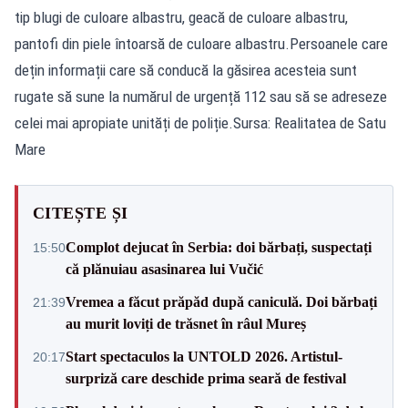
tip blugi de culoare albastru, geacă de culoare albastru,
pantofi din piele întoarsă de culoare albastru.Persoanele care
dețin informații care să conducă la găsirea acesteia sunt
rugate să sune la numărul de urgență 112 sau să se adreseze
celei mai apropiate unități de poliție.Sursa: Realitatea de Satu
Mare
CITEȘTE ȘI
Complot dejucat în Serbia: doi bărbați, suspectați
15:50
că plănuiau asasinarea lui Vučić
Vremea a făcut prăpăd după caniculă. Doi bărbați
21:39
au murit loviți de trăsnet în râul Mureș
Start spectaculos la UNTOLD 2026. Artistul-
20:17
surpriză care deschide prima seară de festival