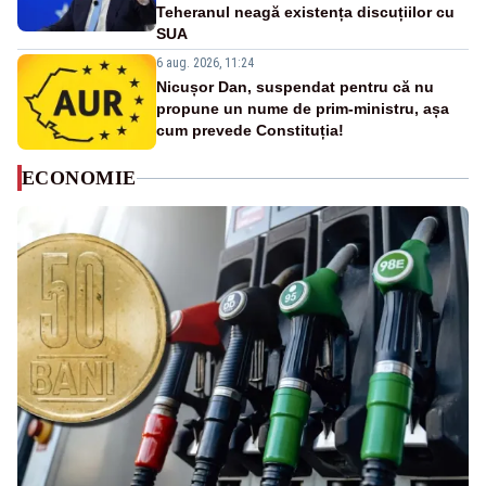
Teheranul neagă existența discuțiilor cu
SUA
6 aug. 2026, 11:24
Nicușor Dan, suspendat pentru că nu
propune un nume de prim-ministru, așa
cum prevede Constituția!
ECONOMIE