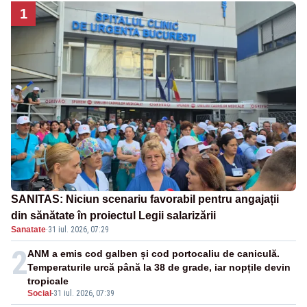
1
SANITAS: Niciun scenariu favorabil pentru angajații
din sănătate în proiectul Legii salarizării
Sanatate
·
31 iul. 2026, 07:29
2
ANM a emis cod galben și cod portocaliu de caniculă.
Temperaturile urcă până la 38 de grade, iar nopțile devin
tropicale
Social
-
31 iul. 2026, 07:39