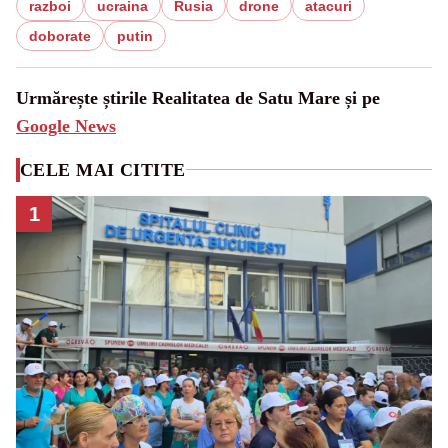
razboi
ucraina
Rusia
drone
atacuri
doborate
putin
Urmărește știrile Realitatea de Satu Mare și pe
Google News
CELE MAI CITITE
1