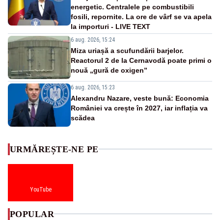
energetic. Centralele pe combustibili
fosili, repornite. La ore de vârf se va apela
la importuri - LIVE TEXT
6 aug. 2026, 15:24
Miza uriașă a scufundării barjelor.
Reactorul 2 de la Cernavodă poate primi o
nouă „gură de oxigen”
6 aug. 2026, 15:23
Alexandru Nazare, veste bună: Economia
României va crește în 2027, iar inflația va
scădea
URMĂREȘTE-NE PE
YouTube
POPULAR