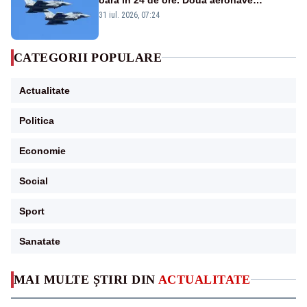
Eurofighter britanice au fost ridicate de la
31 iul. 2026, 07:24
sol
CATEGORII POPULARE
Actualitate
Politica
Economie
Social
Sport
Sanatate
MAI MULTE ȘTIRI DIN
ACTUALITATE