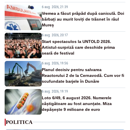
6 aug. 2026, 21:39
Vremea a făcut prăpăd după caniculă. Doi
bărbați au murit loviți de trăsnet în râul
Mureș
6 aug. 2026, 20:17
Start spectaculos la UNTOLD 2026.
Artistul-surpriză care deschide prima
seară de festival
6 aug. 2026, 19:56
Planul decisiv pentru salvarea
Reactorului 2 de la Cernavodă. Cum vor fi
scufundate barjele în Dunăre
6 aug. 2026, 19:19
Loto 6/49, 6 august 2026. Numerele
câștigătoare au fost anunțate. Miza
depășește 9 milioane de euro
POLITICA