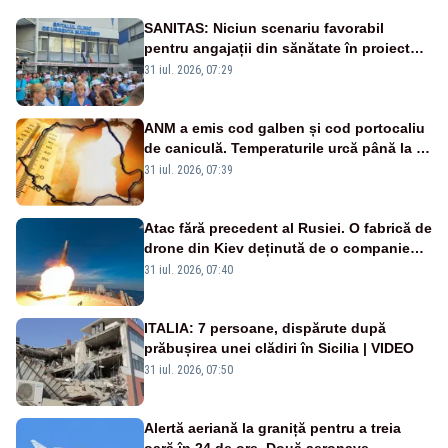
SANITAS: Niciun scenariu favorabil
pentru angajații din sănătate în proiectul
Legii salarizării
31 iul. 2026, 07:29
ANM a emis cod galben și cod portocaliu
de caniculă. Temperaturile urcă până la 38
de grade, iar nopțile devin tropicale
31 iul. 2026, 07:39
Atac fără precedent al Rusiei. O fabrică de
drone din Kiev deținută de o companie
americană, distrusă de o rachetă
31 iul. 2026, 07:40
rusească
ITALIA: 7 persoane, dispărute după
prăbușirea unei clădiri în Sicilia | VIDEO
31 iul. 2026, 07:50
Alertă aeriană la graniță pentru a treia
oară în 24 de ore. Două aeronave