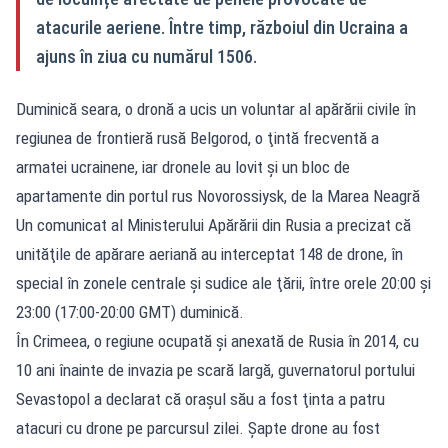
atacurile aeriene. Între timp, războiul din Ucraina a
ajuns în ziua cu numărul 1506.
Duminică seara, o dronă a ucis un voluntar al apărării civile în
regiunea de frontieră rusă Belgorod, o ţintă frecventă a
armatei ucrainene, iar dronele au lovit şi un bloc de
apartamente din portul rus Novorossiysk, de la Marea Neagră
Un comunicat al Ministerului Apărării din Rusia a precizat că
unităţile de apărare aeriană au interceptat 148 de drone, în
special în zonele centrale şi sudice ale ţării, între orele 20:00 şi
23:00 (17:00-20:00 GMT) duminică.
În Crimeea, o regiune ocupată şi anexată de Rusia în 2014, cu
10 ani înainte de invazia pe scară largă, guvernatorul portului
Sevastopol a declarat că oraşul său a fost ţinta a patru
atacuri cu drone pe parcursul zilei. Şapte drone au fost