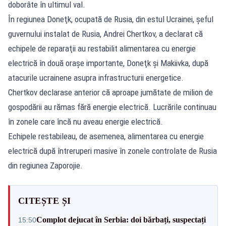
doborâte în ultimul val.
În regiunea Doneţk, ocupată de Rusia, din estul Ucrainei, şeful
guvernului instalat de Rusia, Andrei Chertkov, a declarat că
echipele de reparaţii au restabilit alimentarea cu energie
electrică în două oraşe importante, Doneţk şi Makiivka, după
atacurile ucrainene asupra infrastructurii energetice.
Chertkov declarase anterior că aproape jumătate de milion de
gospodării au rămas fără energie electrică. Lucrările continuau
în zonele care încă nu aveau energie electrică.
Echipele restabileau, de asemenea, alimentarea cu energie
electrică după întreruperi masive în zonele controlate de Rusia
din regiunea Zaporojie.
CITEȘTE ȘI
Complot dejucat în Serbia: doi bărbați, suspectați
15:50