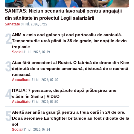
SANITAS: Niciun scenariu favorabil pentru angajații
din sănătate în proiectul Legii salarizării
Sanatate
·
31 iul. 2026, 07:29
2
ANM a emis cod galben și cod portocaliu de caniculă.
Temperaturile urcă până la 38 de grade, iar nopțile devin
tropicale
Social
-
31 iul. 2026, 07:39
3
Atac fără precedent al Rusiei. O fabrică de drone din Kiev
deținută de o companie americană, distrusă de o rachetă
rusească
Actualitate
-
31 iul. 2026, 07:40
4
ITALIA: 7 persoane, dispărute după prăbușirea unei
clădiri în Sicilia | VIDEO
Actualitate
-
31 iul. 2026, 07:50
5
Alertă aeriană la graniță pentru a treia oară în 24 de ore.
Două aeronave Eurofighter britanice au fost ridicate de la
sol
Social
-
31 iul. 2026, 07:24