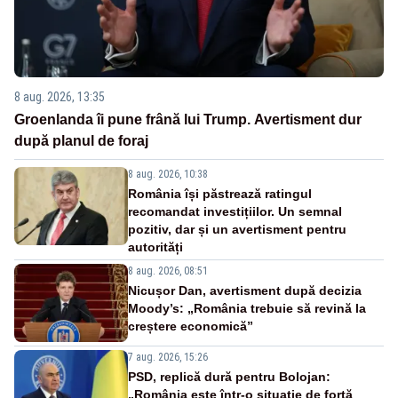
8 aug. 2026, 13:35
Groenlanda îi pune frână lui Trump. Avertisment dur
după planul de foraj
8 aug. 2026, 10:38
România își păstrează ratingul
recomandat investițiilor. Un semnal
pozitiv, dar și un avertisment pentru
autorități
8 aug. 2026, 08:51
Nicușor Dan, avertisment după decizia
Moody’s: „România trebuie să revină la
creștere economică”
7 aug. 2026, 15:26
PSD, replică dură pentru Bolojan:
„România este într-o situație de forță