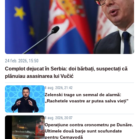
24 feb. 2026, 15:50
Complot dejucat în Serbia: doi bărbați, suspectați că
plănuiau asasinarea lui Vučić
8 aug. 2026, 21:42
Zelenski trage un semnal de alarmă:
„Rachetele voastre ar putea salva vieți”
8 aug. 2026, 20:07
Operațiune contra cronometru pe Dunăre.
Ultimele două barje sunt scufundate
pentru Cernavodă