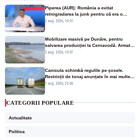
Piperea (AUR): România a evitat
retrogradarea la junk pentru că era o
catastrofă pentru bănci și fondurile de
2 aug. 2026, 10:01
pensii
Mobilizare masivă pe Dunăre, pentru
salvarea producției la Cernavodă. Armata
va detona o stâncă și va devia apa
2 aug. 2026, 10:07
fluviului - IMAGINI AERIENE
Canicula schimbă regulile pe șosele.
Restricții de tonaj anunțate în mai multe
județe
1 aug. 2026, 23:06
CATEGORII POPULARE
Actualitate
Politica