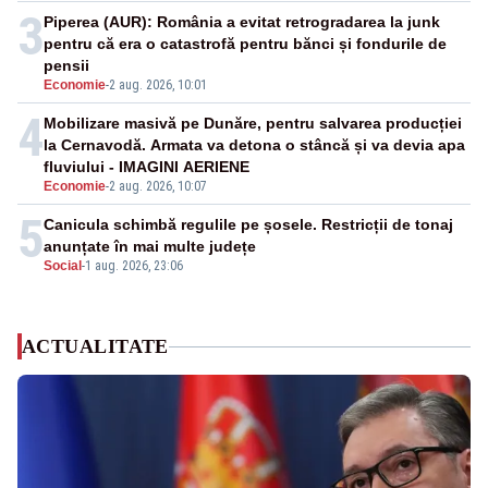
3
Piperea (AUR): România a evitat retrogradarea la junk
pentru că era o catastrofă pentru bănci și fondurile de
pensii
Economie
-
2 aug. 2026, 10:01
4
Mobilizare masivă pe Dunăre, pentru salvarea producției
la Cernavodă. Armata va detona o stâncă și va devia apa
fluviului - IMAGINI AERIENE
Economie
-
2 aug. 2026, 10:07
5
Canicula schimbă regulile pe șosele. Restricții de tonaj
anunțate în mai multe județe
Social
-
1 aug. 2026, 23:06
ACTUALITATE