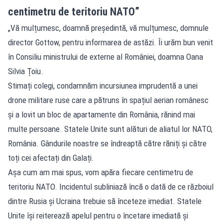
centimetru de teritoriu NATO”
„Vă mulțumesc, doamnă președintă, vă mulțumesc, domnule
director Gottow, pentru informarea de astăzi. Îi urăm bun venit
în Consiliu ministrului de externe al României, doamna Oana
Silvia Țoiu.
Stimați colegi, condamnăm incursiunea imprudentă a unei
drone militare ruse care a pătruns în spațiul aerian românesc
și a lovit un bloc de apartamente din România, rănind mai
multe persoane. Statele Unite sunt alături de aliatul lor NATO,
România. Gândurile noastre se îndreaptă către răniți și către
toți cei afectați din Galați.
Așa cum am mai spus, vom apăra fiecare centimetru de
teritoriu NATO. Incidentul subliniază încă o dată de ce războiul
dintre Rusia și Ucraina trebuie să înceteze imediat. Statele
Unite își reiterează apelul pentru o încetare imediată și