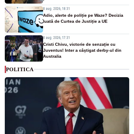
8 aug. 2026, 18:31
Adio, alerte de poliție pe Waze? Decizia
luată de Curtea de Justiție a UE
8 aug. 2026, 17:31
Cristi Chivu, victorie de senzație cu
Juventus! Inter a câștigat derby-ul din
Australia
POLITICA