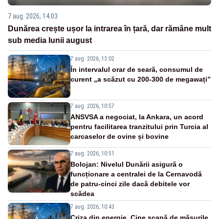
7 aug. 2026, 14:03
Dunărea crește ușor la intrarea în țară, dar rămâne mult
sub media lunii august
7 aug. 2026, 13:02
În intervalul orar de seară, consumul de
curent „a scăzut cu 200-300 de megawați”
7 aug. 2026, 10:57
ANSVSA a negociat, la Ankara, un acord
pentru facilitarea tranzitului prin Turcia al
carcaselor de ovine și bovine
7 aug. 2026, 10:51
Bolojan: Nivelul Dunării asigură o
funcționare a centralei de la Cernavodă
de patru-cinci zile dacă debitele vor
scădea
7 aug. 2026, 10:43
Criza din energie. Cine scapă de măsurile