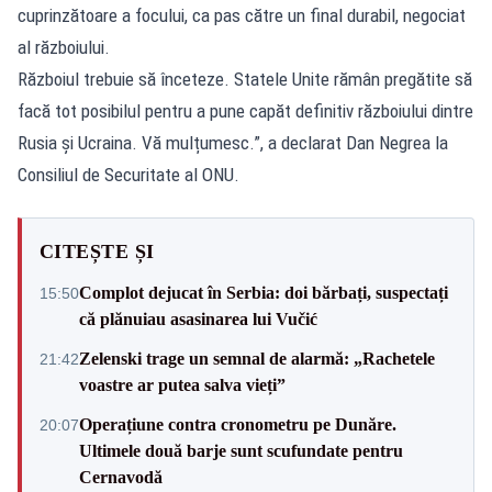
cuprinzătoare a focului, ca pas către un final durabil, negociat
al războiului.
Războiul trebuie să înceteze. Statele Unite rămân pregătite să
facă tot posibilul pentru a pune capăt definitiv războiului dintre
Rusia și Ucraina. Vă mulțumesc.”, a declarat Dan Negrea la
Consiliul de Securitate al ONU.
CITEȘTE ȘI
Complot dejucat în Serbia: doi bărbați, suspectați
15:50
că plănuiau asasinarea lui Vučić
Zelenski trage un semnal de alarmă: „Rachetele
21:42
voastre ar putea salva vieți”
Operațiune contra cronometru pe Dunăre.
20:07
Ultimele două barje sunt scufundate pentru
Cernavodă