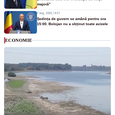
majoră”
7 aug. 2026, 14:51
Ședința de guvern se amână pentru ora
15:00. Bolojan nu a obținut toate avizele
ECONOMIE