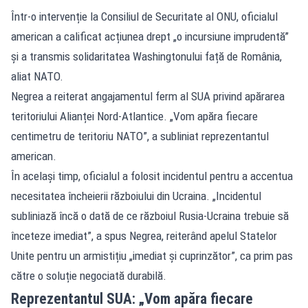
Într-o intervenție la Consiliul de Securitate al ONU, oficialul
american a calificat acțiunea drept „o incursiune imprudentă”
și a transmis solidaritatea Washingtonului față de România,
aliat NATO.
Negrea a reiterat angajamentul ferm al SUA privind apărarea
teritoriului Alianței Nord-Atlantice. „Vom apăra fiecare
centimetru de teritoriu NATO”, a subliniat reprezentantul
american.
În același timp, oficialul a folosit incidentul pentru a accentua
necesitatea încheierii războiului din Ucraina. „Incidentul
subliniază încă o dată de ce războiul Rusia-Ucraina trebuie să
înceteze imediat”, a spus Negrea, reiterând apelul Statelor
Unite pentru un armistițiu „imediat și cuprinzător”, ca prim pas
către o soluție negociată durabilă.
Reprezentantul SUA: „Vom apăra fiecare