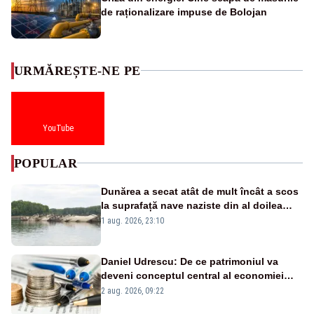
de raționalizare impuse de Bolojan
URMĂREȘTE-NE PE
YouTube
POPULAR
Dunărea a secat atât de mult încât a scos
la suprafață nave naziste din al doilea
război mondial
1 aug. 2026, 23:10
Daniel Udrescu: De ce patrimoniul va
deveni conceptul central al economiei
viitoare?
2 aug. 2026, 09:22