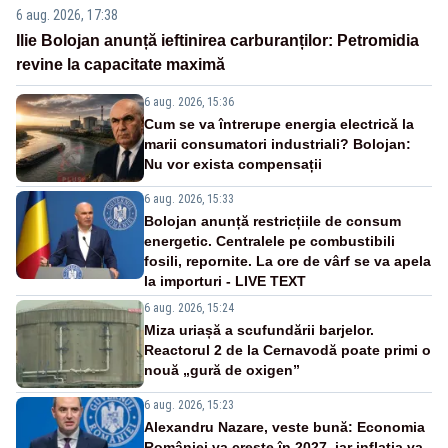
6 aug. 2026, 17:38
Ilie Bolojan anunță ieftinirea carburanților: Petromidia
revine la capacitate maximă
6 aug. 2026, 15:36
Cum se va întrerupe energia electrică la
marii consumatori industriali? Bolojan:
Nu vor exista compensații
6 aug. 2026, 15:33
Bolojan anunță restricțiile de consum
energetic. Centralele pe combustibili
fosili, repornite. La ore de vârf se va apela
la importuri - LIVE TEXT
6 aug. 2026, 15:24
Miza uriașă a scufundării barjelor.
Reactorul 2 de la Cernavodă poate primi o
nouă „gură de oxigen”
6 aug. 2026, 15:23
Alexandru Nazare, veste bună: Economia
României va crește în 2027, iar inflația va