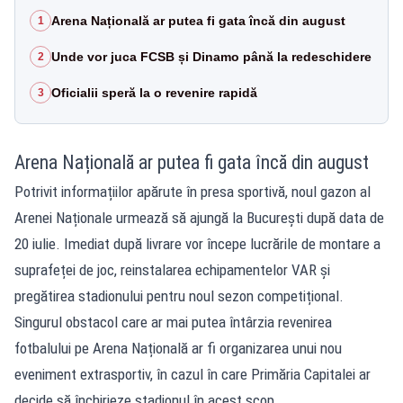
Arena Națională ar putea fi gata încă din august
1
Unde vor juca FCSB și Dinamo până la redeschidere
2
Oficialii speră la o revenire rapidă
3
Arena Națională ar putea fi gata încă din august
Potrivit informațiilor apărute în presa sportivă, noul gazon al
Arenei Naționale urmează să ajungă la București după data de
20 iulie. Imediat după livrare vor începe lucrările de montare a
suprafeței de joc, reinstalarea echipamentelor VAR și
pregătirea stadionului pentru noul sezon competițional.
Singurul obstacol care ar mai putea întârzia revenirea
fotbalului pe Arena Națională ar fi organizarea unui nou
eveniment extrasportiv, în cazul în care Primăria Capitalei ar
decide să închirieze stadionul în acest scop.