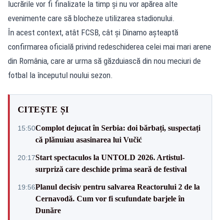
lucrările vor fi finalizate la timp și nu vor apărea alte
evenimente care să blocheze utilizarea stadionului.
În acest context, atât FCSB, cât și Dinamo așteaptă
confirmarea oficială privind redeschiderea celei mai mari arene
din România, care ar urma să găzduiască din nou meciuri de
fotbal la începutul noului sezon.
CITEȘTE ȘI
Complot dejucat în Serbia: doi bărbați, suspectați
15:50
că plănuiau asasinarea lui Vučić
Start spectaculos la UNTOLD 2026. Artistul-
20:17
surpriză care deschide prima seară de festival
Planul decisiv pentru salvarea Reactorului 2 de la
19:56
Cernavodă. Cum vor fi scufundate barjele în
Dunăre