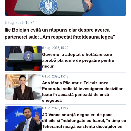
6 aug. 2026, 16:34
Ilie Bolojan evită un răspuns clar despre averea
partenerei sale: „Am respectat întotdeauna legea”
6 aug. 2026, 15:39
Guvernul a adoptat o hotărâre care
aprobă planurile de pregătire pentru
riscuri
6 aug. 2026, 15:18
Ana Maria Păcuraru: Televiziunea
Poporului solicită investigarea deciziilor
luate în această perioadă de criză
enegetică
6 aug. 2026, 11:27
JD Vance anunță negocieri de pace
dificile și îndelungate cu Iranul, în timp ce
Teheranul neagă existența discuțiilor cu