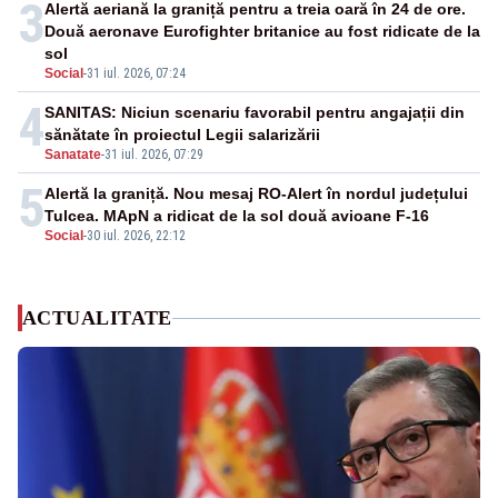
3
Alertă aeriană la graniță pentru a treia oară în 24 de ore.
Două aeronave Eurofighter britanice au fost ridicate de la
sol
Social
-
31 iul. 2026, 07:24
4
SANITAS: Niciun scenariu favorabil pentru angajații din
sănătate în proiectul Legii salarizării
Sanatate
-
31 iul. 2026, 07:29
5
Alertă la graniță. Nou mesaj RO-Alert în nordul județului
Tulcea. MApN a ridicat de la sol două avioane F-16
Social
-
30 iul. 2026, 22:12
ACTUALITATE