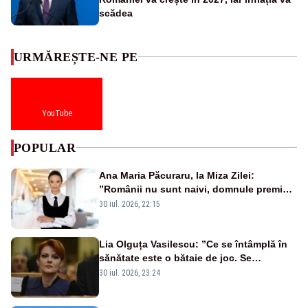
scădea
URMĂREȘTE-NE PE
YouTube
POPULAR
Ana Maria Păcuraru, la Miza Zilei:
”Românii nu sunt naivi, domnule premier
Bolojan”
30 iul. 2026, 22:15
Lia Olguța Vasilescu: ”Ce se întâmplă în
sănătate este o bătaie de joc. Se
guvernează extraordinar de prost”
30 iul. 2026, 23:24