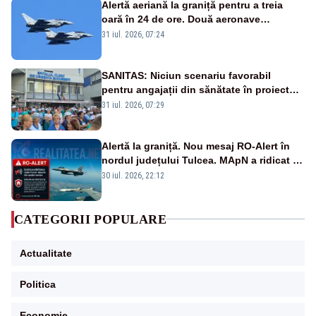
Alertă aeriană la graniță pentru a treia
oară în 24 de ore. Două aeronave
Eurofighter britanice au fost ridicate de la
31 iul. 2026, 07:24
sol
SANITAS: Niciun scenariu favorabil
pentru angajații din sănătate în proiectul
Legii salarizării
31 iul. 2026, 07:29
Alertă la graniță. Nou mesaj RO-Alert în
nordul județului Tulcea. MApN a ridicat de
la sol două avioane F-16
30 iul. 2026, 22:12
CATEGORII POPULARE
Actualitate
Politica
Economie