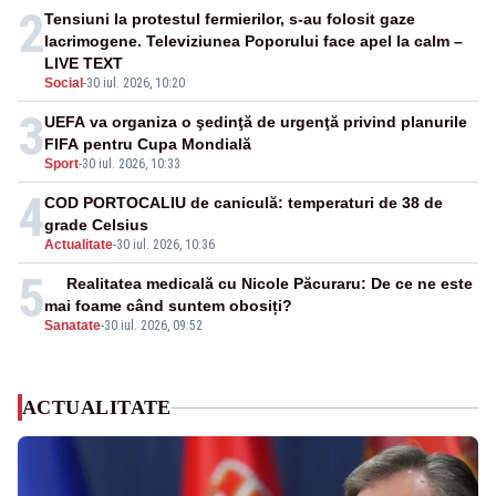
2
Tensiuni la protestul fermierilor, s-au folosit gaze
lacrimogene. Televiziunea Poporului face apel la calm –
LIVE TEXT
Social
-
30 iul. 2026, 10:20
3
UEFA va organiza o şedinţă de urgenţă privind planurile
FIFA pentru Cupa Mondială
Sport
-
30 iul. 2026, 10:33
4
COD PORTOCALIU de caniculă: temperaturi de 38 de
grade Celsius
Actualitate
-
30 iul. 2026, 10:36
5
Realitatea medicală cu Nicole Păcuraru: De ce ne este
mai foame când suntem obosiți?
Sanatate
-
30 iul. 2026, 09:52
ACTUALITATE