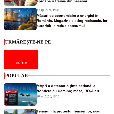
aproape o treime din necesar
5 aug. 2026, 19:54
Măsuri de economisire a energiei în
România. Magazinele sting reclamele, iar
autoritățile reduc consumul
URMĂREȘTE-NE PE
YouTube
POPULAR
MApN a detectat o țintă aeriană la
frontiera cu Ucraina; mesaj RO-Alert
transmis în județul Tulcea
30 iul. 2026, 10:16
Tensiuni la protestul fermierilor, s-au