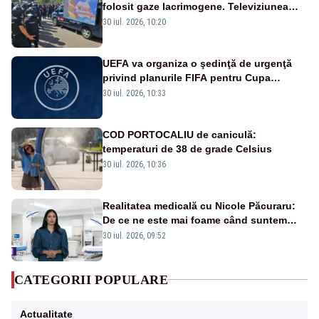
folosit gaze lacrimogene. Televiziunea
Poporului face apel la calm – LIVE TEXT
30 iul. 2026, 10:20
UEFA va organiza o şedinţă de urgenţă
privind planurile FIFA pentru Cupa
Mondială
30 iul. 2026, 10:33
COD PORTOCALIU de caniculă:
temperaturi de 38 de grade Celsius
30 iul. 2026, 10:36
Realitatea medicală cu Nicole Păcuraru:
De ce ne este mai foame când suntem
obosiți?
30 iul. 2026, 09:52
CATEGORII POPULARE
Actualitate