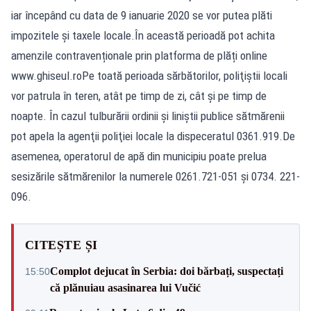
iar începând cu data de 9 ianuarie 2020 se vor putea plăti
impozitele și taxele locale.În această perioadă pot achita
amenzile contravenționale prin platforma de plăți online
www.ghiseul.roPe toată perioada sărbătorilor, poliţiştii locali
vor patrula în teren, atât pe timp de zi, cât și pe timp de
noapte. În cazul tulburării ordinii şi liniştii publice sătmărenii
pot apela la agenţii poliţiei locale la dispeceratul 0361.919.De
asemenea, operatorul de apă din municipiu poate prelua
sesizările sătmărenilor la numerele 0261.721-051 și 0734. 221-
096.
CITEȘTE ȘI
Complot dejucat în Serbia: doi bărbați, suspectați
15:50
că plănuiau asasinarea lui Vučić