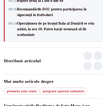
Report uriaș la Loto 6 din 49
09:11
Recomandările DSU pentru participarea în
08:25
siguranță la festivaluri
Operațiunea de pe brațul Bala al Dunării se reia
08:14
astăzi, la ora 10. Patru barje urmează să fie
scufundate
Distribuie articolul
Mai multe articole despre
primaria satu mare
program special sarbatori
Urmărește știrile Realitatea de Satu Mare și pe