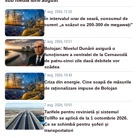
sub media lunii august
7 aug. 2026, 13:02
În intervalul orar de seară, consumul de
curent „a scăzut cu 200-300 de megawați”
7 aug. 2026, 10:51
Bolojan: Nivelul Dunării asigură o
funcționare a centralei de la Cernavodă
de patru-cinci zile dacă debitele vor
scădea
7 aug. 2026, 10:43
Criza din energie. Cine scapă de măsurile
de raționalizare impuse de Bolojan
7 aug. 2026, 10:01
Tarifele pentru rovinietă și sistemul
TollRo se aplică de la 1 octombrie 2026.
Ce se schimbă pentru șoferi și
transportatori