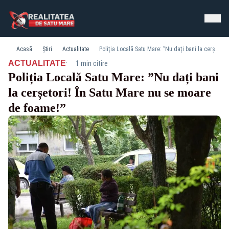
Acasă
Știri
Actualitate
Poliția Locală Satu Mare: ”Nu dați bani la cerșetori! În Satu Mare nu se moare de foame!”
·
ACTUALITATE
1 min citire
Poliția Locală Satu Mare: ”Nu dați bani
la cerșetori! În Satu Mare nu se moare
de foame!”