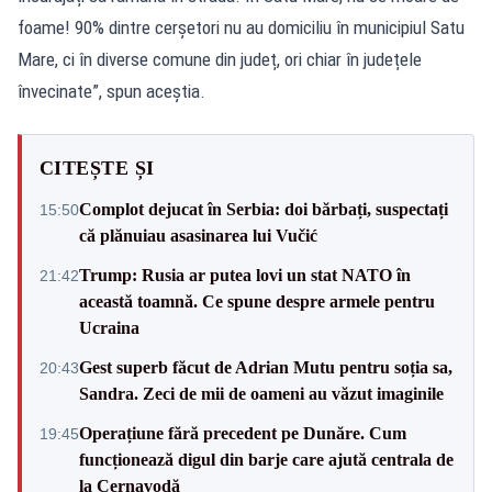
foame! 90% dintre cerșetori nu au domiciliu în municipiul Satu
Mare, ci în diverse comune din județ, ori chiar în județele
învecinate”, spun aceștia.
CITEȘTE ȘI
Complot dejucat în Serbia: doi bărbați, suspectați
15:50
că plănuiau asasinarea lui Vučić
Trump: Rusia ar putea lovi un stat NATO în
21:42
această toamnă. Ce spune despre armele pentru
Ucraina
Gest superb făcut de Adrian Mutu pentru soția sa,
20:43
Sandra. Zeci de mii de oameni au văzut imaginile
Operațiune fără precedent pe Dunăre. Cum
19:45
funcționează digul din barje care ajută centrala de
la Cernavodă