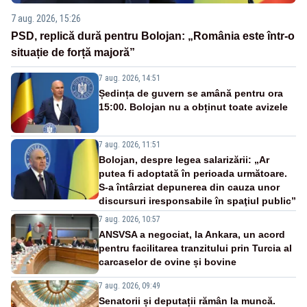
7 aug. 2026, 15:26
PSD, replică dură pentru Bolojan: „România este într-o
situație de forță majoră”
7 aug. 2026, 14:51
Ședința de guvern se amână pentru ora
15:00. Bolojan nu a obținut toate avizele
7 aug. 2026, 11:51
Bolojan, despre legea salarizării: „Ar
putea fi adoptată în perioada următoare.
S-a întârziat depunerea din cauza unor
discursuri iresponsabile în spaţiul public”
7 aug. 2026, 10:57
ANSVSA a negociat, la Ankara, un acord
pentru facilitarea tranzitului prin Turcia al
carcaselor de ovine și bovine
7 aug. 2026, 09:49
Senatorii și deputații rămân la muncă.