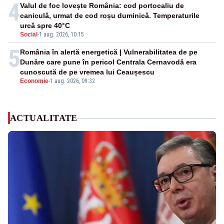
4
Valul de foc lovește România: cod portocaliu de
caniculă, urmat de cod roșu duminică. Temperaturile
urcă spre 40°C
Social
-
1 aug. 2026, 10:15
5
România în alertă energetică | Vulnerabilitatea de pe
Dunăre care pune în pericol Centrala Cernavodă era
cunoscută de pe vremea lui Ceaușescu
Economie
-
1 aug. 2026, 09:32
ACTUALITATE