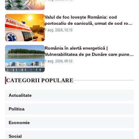
Valul de foc lovește România: cod
portocaliu de caniculă, urmat de cod roșu
duminică. Temperaturile urcă spre 40°C
1 aug. 2026, 10:15
România în alertă energetică |
Vulnerabilitatea de pe Dunăre care pune
în pericol Centrala Cernavodă era
1 aug. 2026, 09:32
cunoscută de pe vremea lui Ceaușescu
CATEGORII POPULARE
Actualitate
Politica
Economie
Social