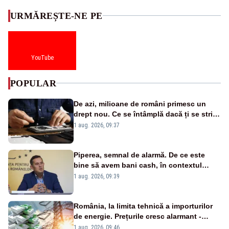
URMĂREȘTE-NE PE
YouTube
POPULAR
De azi, milioane de români primesc un
drept nou. Ce se întâmplă dacă ți se strică
un produs
1 aug. 2026, 09:37
Piperea, semnal de alarmă. De ce este
bine să avem bani cash, în contextul
alertei energetice?
1 aug. 2026, 09:39
România, la limita tehnică a importurilor
de energie. Prețurile cresc alarmant -
Analiză Realitatea Plus
1 aug. 2026, 09:46