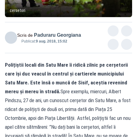
cersetori
Paduraru Georgiana
Scris de
Publicat:
9 aug. 2018, 15:02
Polițiștii locali din Satu Mare îi ridică zilnic pe cerșetorii
care își duc veacul în centrul și cartierele municipiului
Satu Mare. Este însă o muncă de Sisif, aceștia revenind
mereu și mereu în stradă.
Spre exemplu, miercuri, Albert
Pindszu, 27 de ani, un cunoscut cerșetor din Satu Mare, a fost
ridicat de polițiști de două ori, prima dată din Piața 25
Octombrie, apoi din Piața Libertății. Astfel, polițiștii fac un nou
apel către sătmăreni: ”Nu dați bani la cerșetori, altfel îi
încurajați să rămână în stradă! În Satu Mare, nu se moare de