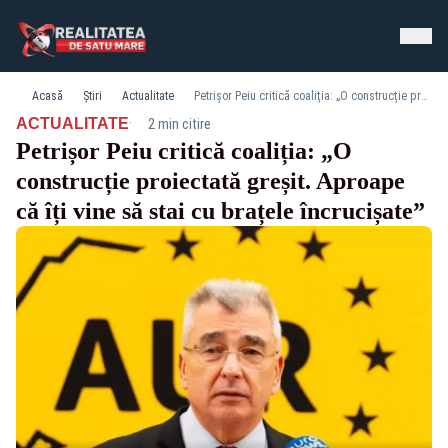
Acasă
Știri
Actualitate
Petrișor Peiu critică coaliția: „O construcție proiectată greșit. Aproape că îți vine să stai cu brațele încrucișate”
·
ACTUALITATE
2 min citire
Petrișor Peiu critică coaliția: „O
construcție proiectată greșit. Aproape
că îți vine să stai cu brațele încrucișate”