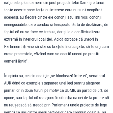
naţionale, plus oamenii din jurul preşedintelui Dan - şi atunci,
toate aceste şase forţe au interese care nu sunt neapărat
aceleaşi, au fiecare dintre ele condiţii sau linii roşii, condiţii
nenegociabile, care conduc şi laaspectul ăsta de dezlânare, de
faptul că nu se face ce trebuie, dar şi la o conflictualizare
extremă în interiorul coaliţiei. Adică aproape că uneori în
Parlament îţi vine să stai cu braţele încrucişate, să te uiţi cum
cresc procentele, văzând cum se ceartă uneori pe prostii
oamenii ăştia”.
În opinia sa, cei din coaliţie „se blochează între ei”, senatorul
AUR dând ca exemple stagnarea unei legi pentru alegerea
primarilor în două tururi, pe motiv că UDMR, un partid de 6%, se
opune, sau faptul că s-a ajuns în situaţia ca cei de la putere să
nu reuşească să treacă prin Parlament unele proiecte de lege
pentru că unii dintre aleşii partidelor care compun coaliţia „nu