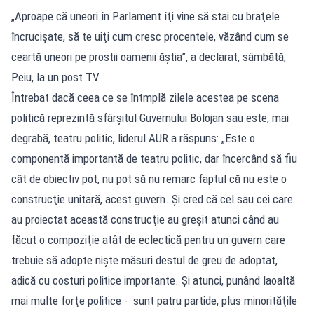
„Aproape că uneori în Parlament îţi vine să stai cu braţele
încrucişate, să te uiţi cum cresc procentele, văzând cum se
ceartă uneori pe prostii oamenii ăştia”, a declarat, sâmbătă,
Peiu, la un post TV.
Întrebat dacă ceea ce se întmplă zilele acestea pe scena
politică reprezintă sfârşitul Guvernului Bolojan sau este, mai
degrabă, teatru politic, liderul AUR a răspuns: „Este o
componentă importantă de teatru politic, dar încercând să fiu
cât de obiectiv pot, nu pot să nu remarc faptul că nu este o
construcţie unitară, acest guvern. Şi cred că cel sau cei care
au proiectat această construcţie au greşit atunci când au
făcut o compoziţie atât de eclectică pentru un guvern care
trebuie să adopte nişte măsuri destul de greu de adoptat,
adică cu costuri politice importante. Şi atunci, punând laoaltă
mai multe forţe politice - sunt patru partide, plus minorităţile