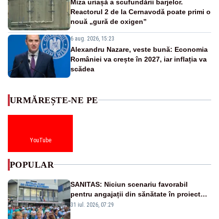
Miza uriașă a scufundării barjelor.
Reactorul 2 de la Cernavodă poate primi o
nouă „gură de oxigen”
6 aug. 2026, 15:23
Alexandru Nazare, veste bună: Economia
României va crește în 2027, iar inflația va
scădea
URMĂREȘTE-NE PE
YouTube
POPULAR
SANITAS: Niciun scenariu favorabil
pentru angajații din sănătate în proiectul
Legii salarizării
31 iul. 2026, 07:29