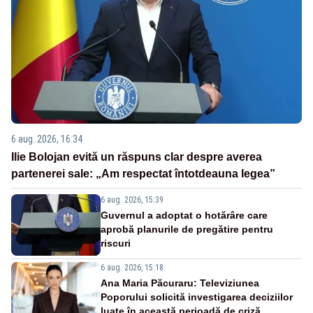
6 aug. 2026, 16:34
Ilie Bolojan evită un răspuns clar despre averea
partenerei sale: „Am respectat întotdeauna legea”
6 aug. 2026, 15:39
Guvernul a adoptat o hotărâre care
aprobă planurile de pregătire pentru
riscuri
6 aug. 2026, 15:18
Ana Maria Păcuraru: Televiziunea
Poporului solicită investigarea deciziilor
luate în această perioadă de criză