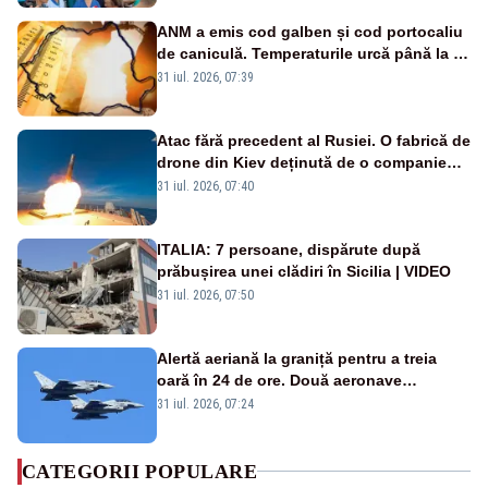
ANM a emis cod galben și cod portocaliu
de caniculă. Temperaturile urcă până la 38
de grade, iar nopțile devin tropicale
31 iul. 2026, 07:39
Atac fără precedent al Rusiei. O fabrică de
drone din Kiev deținută de o companie
americană, distrusă de o rachetă
31 iul. 2026, 07:40
rusească
ITALIA: 7 persoane, dispărute după
prăbușirea unei clădiri în Sicilia | VIDEO
31 iul. 2026, 07:50
Alertă aeriană la graniță pentru a treia
oară în 24 de ore. Două aeronave
Eurofighter britanice au fost ridicate de la
31 iul. 2026, 07:24
sol
CATEGORII POPULARE