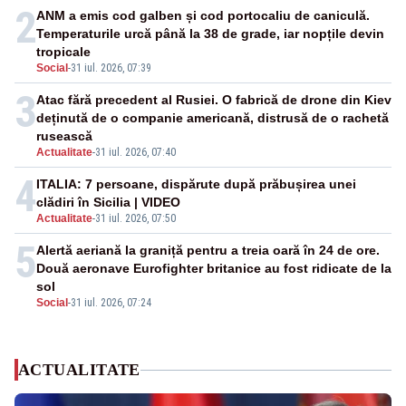
2
ANM a emis cod galben și cod portocaliu de caniculă.
Temperaturile urcă până la 38 de grade, iar nopțile devin
tropicale
Social
-
31 iul. 2026, 07:39
3
Atac fără precedent al Rusiei. O fabrică de drone din Kiev
deținută de o companie americană, distrusă de o rachetă
rusească
Actualitate
-
31 iul. 2026, 07:40
4
ITALIA: 7 persoane, dispărute după prăbușirea unei
clădiri în Sicilia | VIDEO
Actualitate
-
31 iul. 2026, 07:50
5
Alertă aeriană la graniță pentru a treia oară în 24 de ore.
Două aeronave Eurofighter britanice au fost ridicate de la
sol
Social
-
31 iul. 2026, 07:24
ACTUALITATE