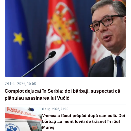
24 feb. 2026, 15:50
Complot dejucat în Serbia: doi bărbați, suspectați că
plănuiau asasinarea lui Vučić
6 aug. 2026, 21:39
Vremea a făcut prăpăd după caniculă. Doi
bărbați au murit loviți de trăsnet în râul
Mureș