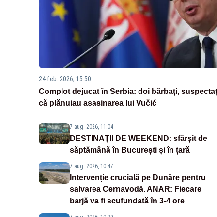
24 feb. 2026, 15:50
Complot dejucat în Serbia: doi bărbați, suspectaț
că plănuiau asasinarea lui Vučić
7 aug. 2026, 11:04
DESTINAȚII DE WEEKEND: sfârșit de
săptămână în București și în țară
7 aug. 2026, 10:47
Intervenție crucială pe Dunăre pentru
salvarea Cernavodă. ANAR: Fiecare
barjă va fi scufundată în 3-4 ore
7 aug. 2026, 10:39