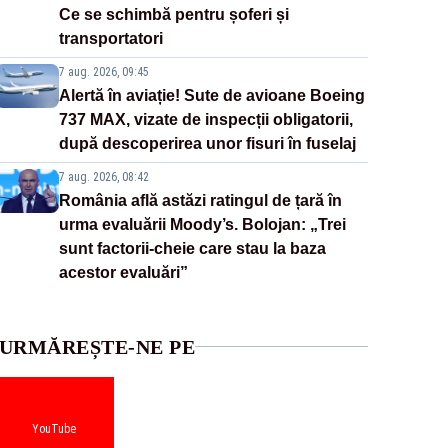
Ce se schimbă pentru șoferi și
transportatori
7 aug. 2026, 09:45
Alertă în aviație! Sute de avioane Boeing
737 MAX, vizate de inspecții obligatorii,
după descoperirea unor fisuri în fuselaj
7 aug. 2026, 08:42
România află astăzi ratingul de țară în
urma evaluării Moody’s. Bolojan: „Trei
sunt factorii-cheie care stau la baza
acestor evaluări”
URMĂREȘTE-NE PE
YouTube