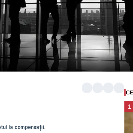
CE
1
tul la compensații.