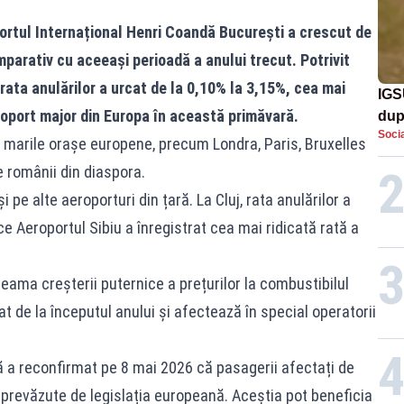
ortul Internațional Henri Coandă București a crescut de
omparativ cu aceeași perioadă a anului trecut. Potrivit
 rata anulărilor a urcat de la 0,10% la 3,15%, cea mai
IGS
oport major din Europa în această primăvară.
dup
Socia
met
 marile orașe europene, precum Londra, Paris, Bruxelles
de românii din diaspora.
 pe alte aeroporturi din țară. La Cluj, rata anulărilor a
ce Aeroportul Sibiu a înregistrat cea mai ridicată rată a
seama creșterii puternice a prețurilor la combustibilul
t de la începutul anului și afectează în special operatorii
 a reconfirmat pe 8 mai 2026 că pasagerii afectați de
e prevăzute de legislația europeană. Aceștia pot beneficia