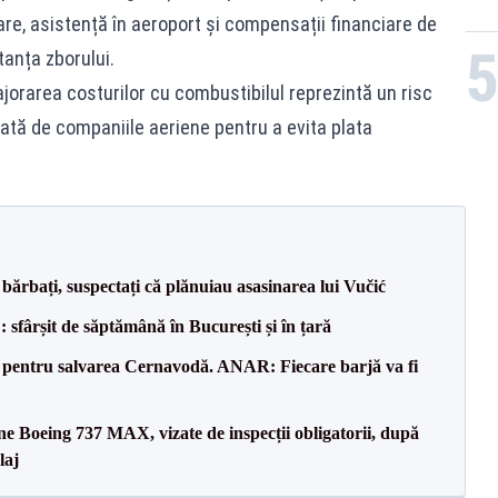
are, asistență în aeroport și compensații financiare de
tanța zborului.
jorarea costurilor cu combustibilul reprezintă un risc
ată de companiile aeriene pentru a evita plata
bărbați, suspectați că plănuiau asasinarea lui Vučić
șit de săptămână în București și în țară
e pentru salvarea Cernavodă. ANAR: Fiecare barjă va fi
ane Boeing 737 MAX, vizate de inspecții obligatorii, după
laj