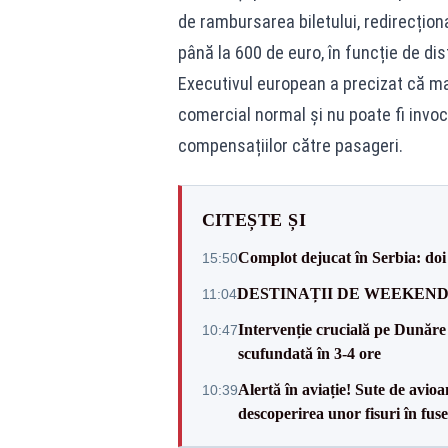
de rambursarea biletului, redirecțion
până la 600 de euro, în funcție de dis
Executivul european a precizat că ma
comercial normal și nu poate fi invoc
compensațiilor către pasageri.
CITEȘTE ȘI
Complot dejucat în Serbia: doi 
15:50
DESTINAȚII DE WEEKEND: sfâr
11:04
Intervenție crucială pe Dunăr
10:47
scufundată în 3-4 ore
Alertă în aviație! Sute de avio
10:39
descoperirea unor fisuri în fuse