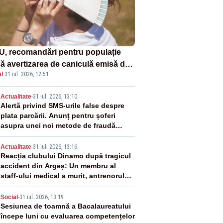
U, recomandări pentru populație
ă avertizarea de caniculă emisă de
l
·
31 iul. 2026, 12:51
eorologi
2
Actualitate
-
31 iul. 2026, 13:10
Alertă privind SMS-urile false despre
plata parcării. Anunț pentru șoferi
asupra unei noi metode de fraudă
online
3
Actualitate
-
31 iul. 2026, 13:16
Reacția clubului Dinamo după tragicul
accident din Argeș: Un membru al
staff-ului medical a murit, antrenorul
Adrian Ropotan este în spital
4
Social
-
31 iul. 2026, 13:19
Sesiunea de toamnă a Bacalaureatului
începe luni cu evaluarea competențelor