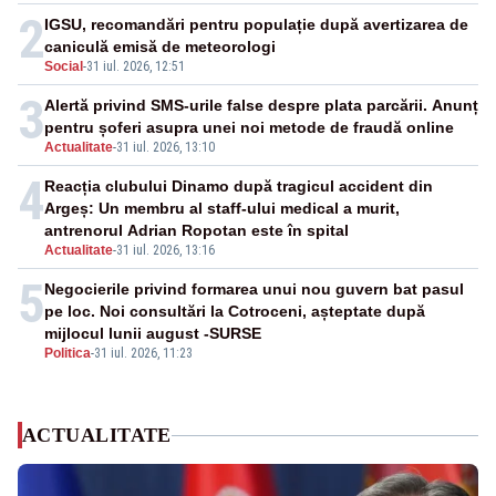
2
IGSU, recomandări pentru populație după avertizarea de
caniculă emisă de meteorologi
Social
-
31 iul. 2026, 12:51
3
Alertă privind SMS-urile false despre plata parcării. Anunț
pentru șoferi asupra unei noi metode de fraudă online
Actualitate
-
31 iul. 2026, 13:10
4
Reacția clubului Dinamo după tragicul accident din
Argeș: Un membru al staff-ului medical a murit,
antrenorul Adrian Ropotan este în spital
Actualitate
-
31 iul. 2026, 13:16
5
Negocierile privind formarea unui nou guvern bat pasul
pe loc. Noi consultări la Cotroceni, așteptate după
mijlocul lunii august -SURSE
Politica
-
31 iul. 2026, 11:23
ACTUALITATE