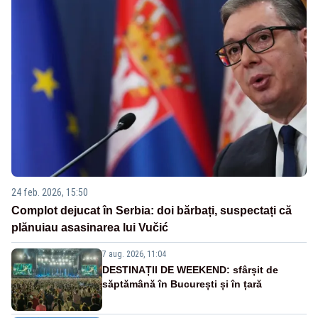
24 feb. 2026, 15:50
Complot dejucat în Serbia: doi bărbați, suspectați că
plănuiau asasinarea lui Vučić
7 aug. 2026, 11:04
DESTINAȚII DE WEEKEND: sfârșit de
săptămână în București și în țară