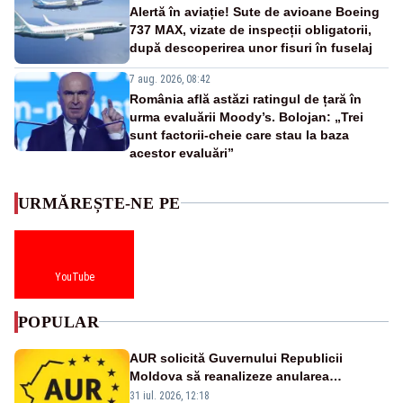
Alertă în aviație! Sute de avioane Boeing
737 MAX, vizate de inspecții obligatorii,
după descoperirea unor fisuri în fuselaj
7 aug. 2026, 08:42
România află astăzi ratingul de țară în
urma evaluării Moody’s. Bolojan: „Trei
sunt factorii-cheie care stau la baza
acestor evaluări”
URMĂREȘTE-NE PE
YouTube
POPULAR
AUR solicită Guvernului Republicii
Moldova să reanalizeze anularea
concertului de Ziua Limbii Române
31 iul. 2026, 12:18