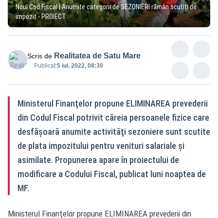
Noul Cod Fiscal | Anumite categorii de SEZONIERI rămân scutiți de
impozit - PROIECT
Realitatea de Satu Mare
Scris de
Publicat:
5 iul. 2022, 08:30
Ministerul Finanţelor propune ELIMINAREA prevederii
din Codul Fiscal potrivit căreia persoanele fizice care
desfășoară anumite activităţi sezoniere sunt scutite
de plata impozitului pentru venituri salariale şi
asimilate. Propunerea apare în proiectului de
modificare a Codului Fiscal, publicat luni noaptea de
MF.
Ministerul Finanţelor propune ELIMINAREA prevederii din