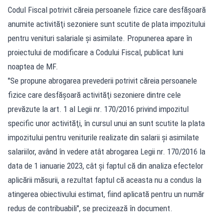
Codul Fiscal potrivit căreia persoanele fizice care desfășoară
anumite activităţi sezoniere sunt scutite de plata impozitului
pentru venituri salariale şi asimilate. Propunerea apare în
proiectului de modificare a Codului Fiscal, publicat luni
noaptea de MF.
"Se propune abrogarea prevederii potrivit căreia persoanele
fizice care desfăşoară activităţi sezoniere dintre cele
prevăzute la art. 1 al Legii nr. 170/2016 privind impozitul
specific unor activităţi, în cursul unui an sunt scutite la plata
impozitului pentru veniturile realizate din salarii şi asimilate
salariilor, având în vedere atât abrogarea Legii nr. 170/2016 la
data de 1 ianuarie 2023, cât şi faptul că din analiza efectelor
aplicării măsurii, a rezultat faptul că aceasta nu a condus la
atingerea obiectivului estimat, fiind aplicată pentru un număr
redus de contribuabili", se precizează în document.