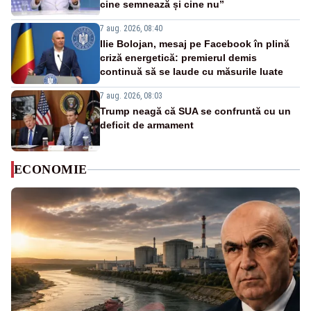
cine semnează și cine nu”
7 aug. 2026, 08:40
Ilie Bolojan, mesaj pe Facebook în plină
criză energetică: premierul demis
continuă să se laude cu măsurile luate
7 aug. 2026, 08:03
Trump neagă că SUA se confruntă cu un
deficit de armament
ECONOMIE