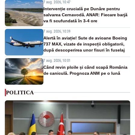
7 aug. 2026, 10:47
Intervenție crucială pe Dunăre pentru
salvarea Cernavodă. ANAR: Fiecare barjă
va fi scufundată în 3-4 ore
7 aug. 2026, 10:39
Alertă în aviație! Sute de avioane Boeing
737 MAX, vizate de inspecții obligatorii,
după descoperirea unor fisuri în fuselaj
7 aug. 2026, 10:01
Când revin ploile și când scapă România
de caniculă. Prognoza ANM pe o lună
POLITICA