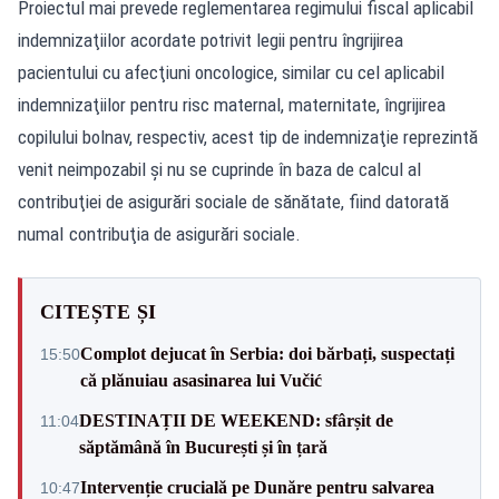
Proiectul mai prevede reglementarea regimului fiscal aplicabil
indemnizaţiilor acordate potrivit legii pentru îngrijirea
pacientului cu afecţiuni oncologice, similar cu cel aplicabil
indemnizaţiilor pentru risc maternal, maternitate, îngrijirea
copilului bolnav, respectiv, acest tip de indemnizaţie reprezintă
venit neimpozabil şi nu se cuprinde în baza de calcul al
contribuţiei de asigurări sociale de sănătate, fiind datorată
numaI contribuţia de asigurări sociale.
CITEȘTE ȘI
Complot dejucat în Serbia: doi bărbați, suspectați
15:50
că plănuiau asasinarea lui Vučić
DESTINAȚII DE WEEKEND: sfârșit de
11:04
săptămână în București și în țară
Intervenție crucială pe Dunăre pentru salvarea
10:47