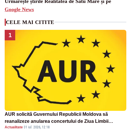
Urmărește știrile Realitatea de Satu Mare și pe
Google News
CELE MAI CITITE
1
AUR solicită Guvernului Republicii Moldova să
reanalizeze anularea concertului de Ziua Limbii
Actualitate
·
31 iul. 2026, 12:18
Române