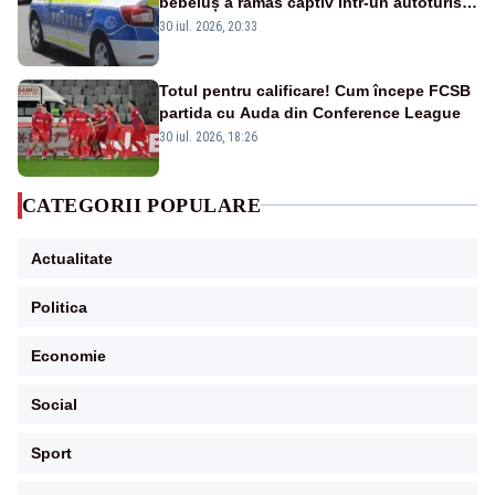
bebeluș a rămas captiv într-un autoturism
din cauza unei defecțiuni
30 iul. 2026, 20:33
Totul pentru calificare! Cum începe FCSB
partida cu Auda din Conference League
30 iul. 2026, 18:26
CATEGORII POPULARE
Actualitate
Politica
Economie
Social
Sport