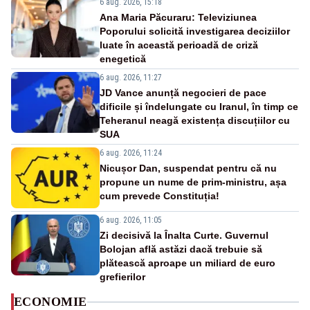
6 aug. 2026, 15:18
Ana Maria Păcuraru: Televiziunea
Poporului solicită investigarea deciziilor
luate în această perioadă de criză
enegetică
6 aug. 2026, 11:27
JD Vance anunță negocieri de pace
dificile și îndelungate cu Iranul, în timp ce
Teheranul neagă existența discuțiilor cu
SUA
6 aug. 2026, 11:24
Nicușor Dan, suspendat pentru că nu
propune un nume de prim-ministru, așa
cum prevede Constituția!
6 aug. 2026, 11:05
Zi decisivă la Înalta Curte. Guvernul
Bolojan află astăzi dacă trebuie să
plătească aproape un miliard de euro
grefierilor
ECONOMIE