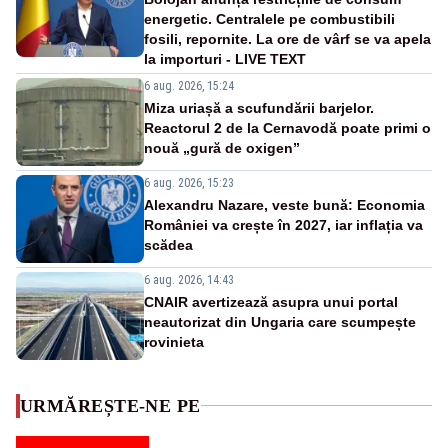
energetic. Centralele pe combustibili
fosili, repornite. La ore de vârf se va apela
la importuri - LIVE TEXT
6 aug. 2026, 15:24
Miza uriașă a scufundării barjelor.
Reactorul 2 de la Cernavodă poate primi o
nouă „gură de oxigen”
6 aug. 2026, 15:23
Alexandru Nazare, veste bună: Economia
României va crește în 2027, iar inflația va
scădea
6 aug. 2026, 14:43
CNAIR avertizează asupra unui portal
neautorizat din Ungaria care scumpește
rovinieta
URMĂREȘTE-NE PE