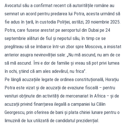
Avocatul său a confirmat recent că autoritățile române au
semnat un acord pentru predarea lui Potra, acesta urmând să
fie adus în țară, în custodia Poliției, astăzi, 20 noiembrie 2025.
Potra, care fusese arestat pe aeroportul din Dubai pe 24
septembrie alături de fiul și nepotul său, în timp ce se
pregăteau să se îmbarce într-un zbor spre Moscova, a insistat
anterior asupra nevinovăției sale: „Nu mă ascund, nu am de ce
să mă ascund. Îmi e dor de familie și vreau să pot privi lumea
în ochi, știind că am ales adevărul, nu frica”.
Pe lângă acuzațiile legate de ordinea constituțională, Horațiu
Potra este vizat și de acuzații de evaziune fiscală – pentru
venituri obținute din activități de mercenariat în Africa – și de
acuzații privind finanțarea ilegală a campaniei lui Călin
Georgescu, prin oferirea de bani și plata chiriei lunare pentru o
limuzină de lux utilizată de candidatul prezidențial.