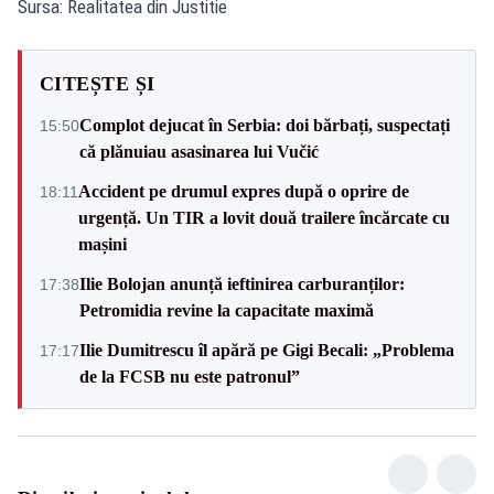
Sursa: Realitatea din Justitie
CITEȘTE ȘI
Complot dejucat în Serbia: doi bărbați, suspectați
15:50
că plănuiau asasinarea lui Vučić
Accident pe drumul expres după o oprire de
18:11
urgență. Un TIR a lovit două trailere încărcate cu
mașini
Ilie Bolojan anunță ieftinirea carburanților:
17:38
Petromidia revine la capacitate maximă
Ilie Dumitrescu îl apără pe Gigi Becali: „Problema
17:17
de la FCSB nu este patronul”