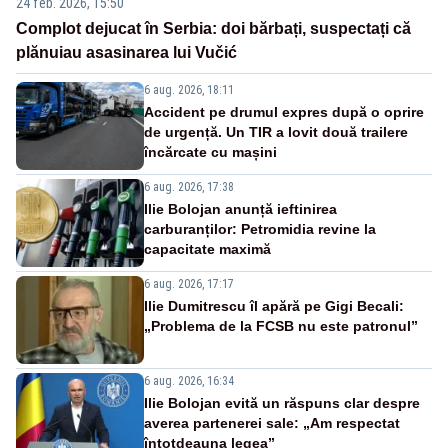
24 feb. 2026, 15:50
Complot dejucat în Serbia: doi bărbați, suspectați că
plănuiau asasinarea lui Vučić
6 aug. 2026, 18:11
Accident pe drumul expres după o oprire
de urgență. Un TIR a lovit două trailere
încărcate cu mașini
6 aug. 2026, 17:38
Ilie Bolojan anunță ieftinirea
carburanților: Petromidia revine la
capacitate maximă
6 aug. 2026, 17:17
Ilie Dumitrescu îl apără pe Gigi Becali:
„Problema de la FCSB nu este patronul”
6 aug. 2026, 16:34
Ilie Bolojan evită un răspuns clar despre
averea partenerei sale: „Am respectat
întotdeauna legea”