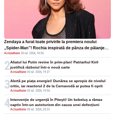
Zendaya a furat toate privirile la premiera noului
„Spider-Man”! Rochia inspirată de pânza de păianjen a
Actualitate
·
30 iul. 2026, 18:56
făcut senzație
2
Aliatul lui Putin revine în prim-plan! Patriarhul Kiril
justifică războiul într-o nouă carte
Actualitate
-
30 iul. 2026, 19:27
3
Alertă pe piața energiei! Dunărea se apropie de nivelul
critic, iar reactorul 2 de la Cernavodă ar putea fi oprit
Actualitate
-
30 iul. 2026, 19:56
4
Intervenție de urgență în Pitești! Un bebeluș a rămas
captiv într-un autoturism din cauza unei defecțiuni
Actualitate
-
30 iul. 2026, 20:33