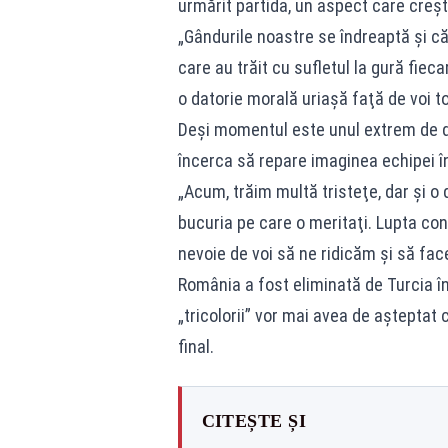
urmărit partida, un aspect care creșt
„Gândurile noastre se îndreaptă şi că
care au trăit cu sufletul la gură fiec
o datorie morală uriaşă faţă de voi to
Deși momentul este unul extrem de dif
încerca să repare imaginea echipei în 
„Acum, trăim multă tristeţe, dar şi o 
bucuria pe care o meritaţi. Lupta con
nevoie de voi să ne ridicăm şi să fac
România a fost eliminată de Turcia în
„tricolorii” vor mai avea de așteptat 
final.
CITEȘTE ȘI