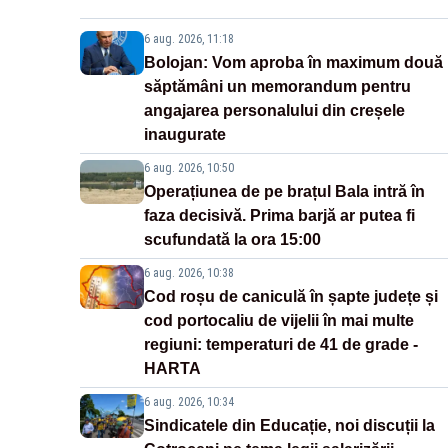
6 aug. 2026, 11:18
Bolojan: Vom aproba în maximum două
săptămâni un memorandum pentru
angajarea personalului din creșele
inaugurate
6 aug. 2026, 10:50
Operațiunea de pe brațul Bala intră în
faza decisivă. Prima barjă ar putea fi
scufundată la ora 15:00
6 aug. 2026, 10:38
Cod roșu de caniculă în șapte județe și
cod portocaliu de vijelii în mai multe
regiuni: temperaturi de 41 de grade -
HARTA
6 aug. 2026, 10:34
Sindicatele din Educație, noi discuții la