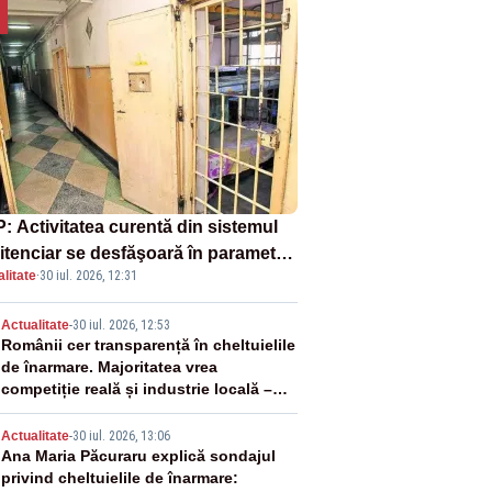
: Activitatea curentă din sistemul
itenciar se desfăşoară în parametri
litate
·
30 iul. 2026, 12:31
mali
2
Actualitate
-
30 iul. 2026, 12:53
Românii cer transparență în cheltuielile
de înarmare. Majoritatea vrea
competiție reală și industrie locală –
SONDAJ
3
Actualitate
-
30 iul. 2026, 13:06
Ana Maria Păcuraru explică sondajul
privind cheltuielile de înarmare: