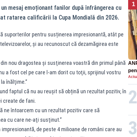
1
 un mesaj emoționant fanilor după înfrângerea cu
at ratarea calificării la Cupa Mondială din 2026.
că suporterilor pentru susținerea impresionantă, atât pe
ța televizoarelor, și au recunoscut că dezamăgirea este
t din nou dragostea şi susţinerea voastră din primul până
ANP
pen
nu a fost cel pe care l-am dorit cu toţii, sprijinul vostru
Actua
nor
 la înălţime.”
und faptul că nu au reușit să obțină un rezultat pozitiv, în
i create de fani.
 ne întoarcem cu un rezultat pozitiv care să
ea cu care ne-aţi susţinut.”
 impresionantă, de peste 4 milioane de români care au