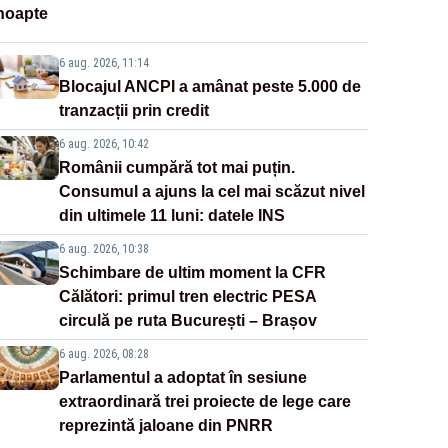
noapte
6 aug. 2026, 11:14
Blocajul ANCPI a amânat peste 5.000 de
tranzacții prin credit
6 aug. 2026, 10:42
Românii cumpără tot mai puțin.
Consumul a ajuns la cel mai scăzut nivel
din ultimele 11 luni: datele INS
6 aug. 2026, 10:38
Schimbare de ultim moment la CFR
Călători: primul tren electric PESA
circulă pe ruta București – Brașov
6 aug. 2026, 08:28
Parlamentul a adoptat în sesiune
extraordinară trei proiecte de lege care
reprezintă jaloane din PNRR