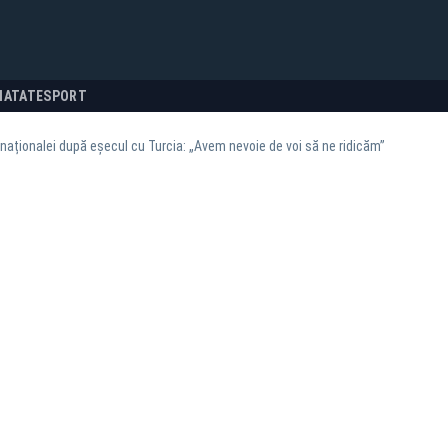
NATATE
SPORT
naționalei după eșecul cu Turcia: „Avem nevoie de voi să ne ridicăm”