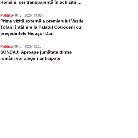
Românii cer transparență în achiziții și
un echilibru între partenerii externi
4
Politica
-
30 iul. 2026, 13:06
Prima vizită externă a premierului Vasile
Tofan: întâlnire la Palatul Cotroceni cu
președintele Nicușor Dan
5
Politica
-
30 iul. 2026, 12:25
SONDAJ: Aproape jumătate dintre
români vor alegeri anticipate