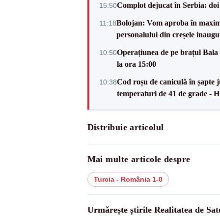
Complot dejucat în Serbia: doi 
15:50
Bolojan: Vom aproba în maxi
11:18
personalului din creșele inaugu
Operațiunea de pe brațul Bala i
10:50
la ora 15:00
Cod roșu de caniculă în șapte ju
10:38
temperaturi de 41 de grade -
Distribuie articolul
Mai multe articole despre
Turcia - România 1-0
Urmărește știrile Realitatea de Sa