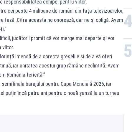
e responsabilitatea echipei pentru viitor.
tre cei peste 4 milioane de români din faţa televizoarelor,
are fază .Cifra aceasta ne onorează, dar ne şi obligă. Avem
ţi.”
icil, jucătorii promit că vor merge mai departe și vor
viitor.
dorinţă imensă de a corecta greşelile şi de a vă oferi
tinuă, iar unitatea acestui grup rămâne neclintită. Avem
em România fericită.”
 semifinala barajului pentru Cupa Mondială 2026, iar
cel puțin încă patru ani pentru o nouă șansă la un turneu