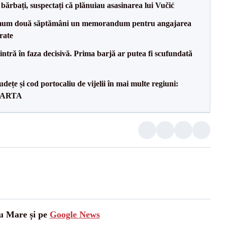
bărbați, suspectați că plănuiau asasinarea lui Vučić
mum două săptămâni un memorandum pentru angajarea
rate
ntră în faza decisivă. Prima barjă ar putea fi scufundată
dețe și cod portocaliu de vijelii în mai multe regiuni:
 HARTA
tu Mare și pe
Google News